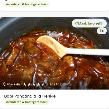
Avondeten & hoofdgerechten
Maak favoriet
91
ke
👍
1
lek
ge
★★★★☆
⏱ 60 min
👥 4
3.96 (108)
Babi Pangang à la Henkie
Avondeten & hoofdgerechten