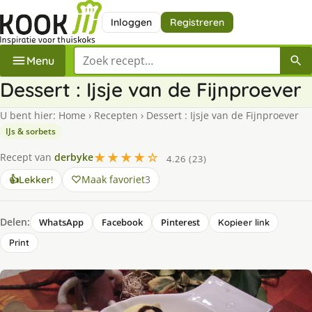
Inloggen
Registreren
Zoek een recept
Menu
Dessert : Ijsje van de Fijnproever
U bent hier:
Home
›
Recepten
›
Dessert : Ijsje van de Fijnproever
IJs & sorbets
★★★★☆
Recept van
derbyke
4.26 (23)
Maak favoriet
3
👍
Lekker!
Delen:
WhatsApp
Facebook
Pinterest
Kopieer link
Print