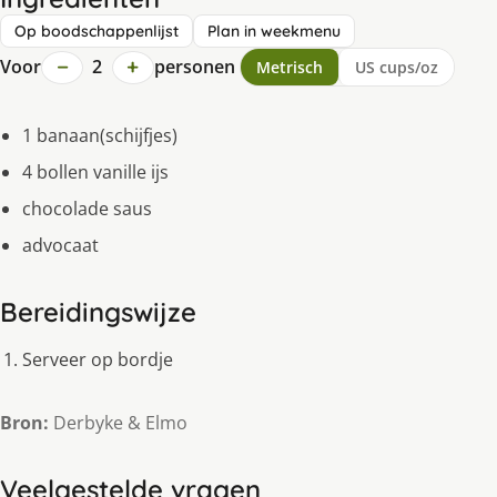
Op boodschappenlijst
Plan in weekmenu
−
+
Voor
2
personen
Metrisch
US cups/oz
1 banaan(schijfjes)
4 bollen vanille ijs
chocolade saus
advocaat
Bereidingswijze
Serveer op bordje
Bron:
Derbyke & Elmo
Veelgestelde vragen