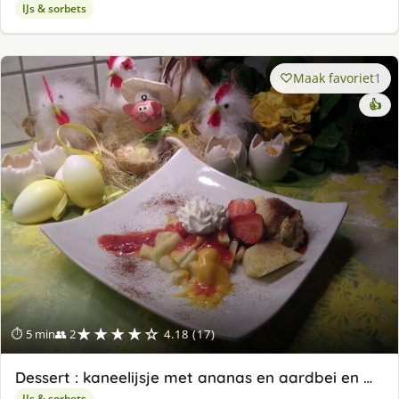
IJs & sorbets
Maak favoriet
1
👍
★★★★☆
⏱ 5 min
👥 2
4.18 (17)
Dessert : kaneelijsje met ananas en aardbei en …
IJs & sorbets