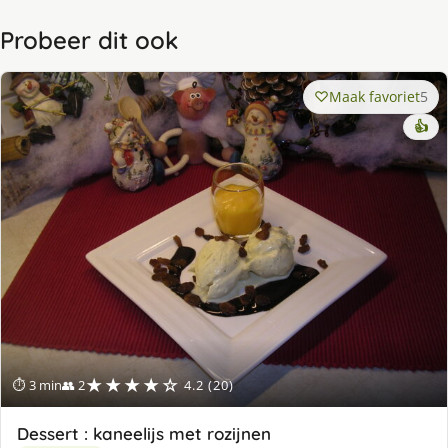
Probeer dit ook
Maak favoriet
5
👍
★★★★☆
⏱ 3 min
👥 2
4.2 (20)
Dessert : kaneelijs met rozijnen