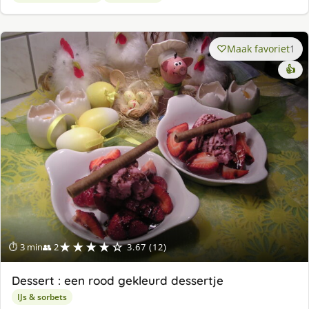
Maak favoriet
1
👍
★★★★☆
⏱ 3 min
👥 2
3.67 (12)
Dessert : een rood gekleurd dessertje
IJs & sorbets