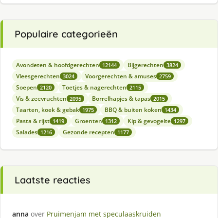
Populaire categorieën
Avondeten & hoofdgerechten
Bijgerechten
12144
3824
Vleesgerechten
Voorgerechten & amuses
3024
2759
Soepen
Toetjes & nagerechten
2120
2115
Vis & zeevruchten
Borrelhapjes & tapas
2095
2015
Taarten, koek & gebak
BBQ & buiten koken
1975
1434
Pasta & rijst
Groenten
Kip & gevogelte
1419
1312
1297
Salades
Gezonde recepten
1216
1177
Laatste reacties
anna
over
Pruimenjam met speculaaskruiden