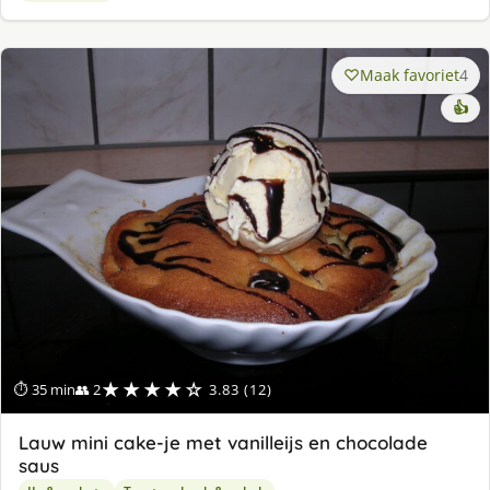
Maak favoriet
4
👍
★★★★☆
⏱ 35 min
👥 2
3.83 (12)
Lauw mini cake-je met vanilleijs en chocolade
saus