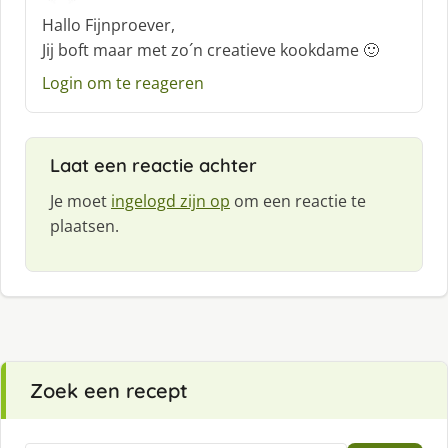
c
Hallo Fijnproever,
h
Jij boft maar met zo´n creatieve kookdame 🙂
r
e
Login om te reageren
e
f
:
Laat een reactie achter
Je moet
ingelogd zijn op
om een reactie te
plaatsen.
Zoek een recept