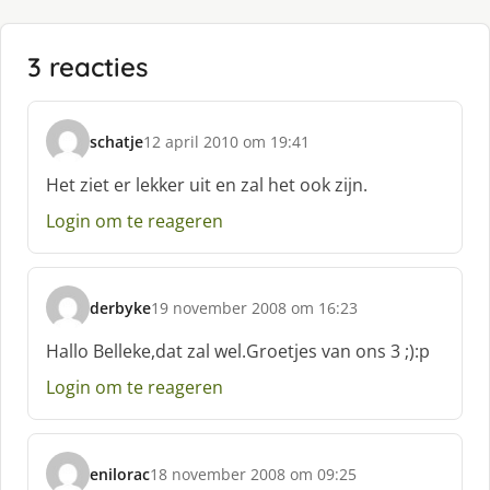
3 reacties
schatje
12 april 2010 om 19:41
s
c
Het ziet er lekker uit en zal het ook zijn.
h
Login om te reageren
r
e
e
f
derbyke
19 november 2008 om 16:23
:
s
c
Hallo Belleke,dat zal wel.Groetjes van ons 3 ;):p
h
Login om te reageren
r
e
e
f
enilorac
18 november 2008 om 09:25
:
s