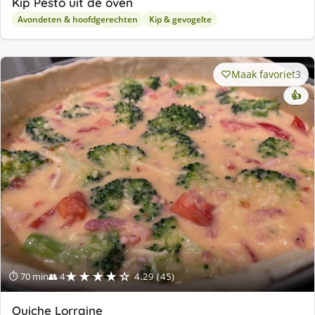
Kip Pesto uit de oven
Avondeten & hoofdgerechten
Kip & gevogelte
Maak favoriet
3
👍
★★★★☆
⏱ 70 min
👥 4
4.29 (45)
Quiche Lorraine