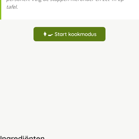
tafel.
👩‍🍳 Start kookmodus
Ingrediënten