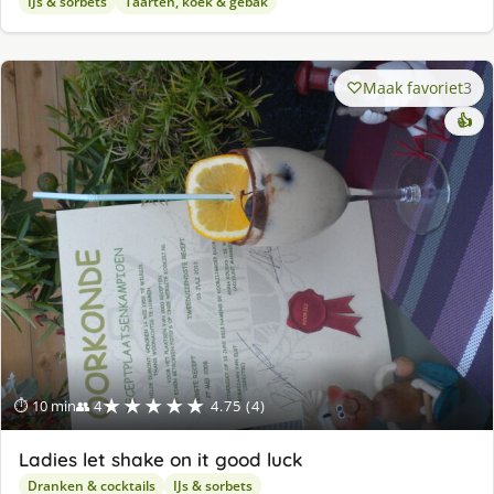
IJs & sorbets
Taarten, koek & gebak
Maak favoriet
3
👍
★★★★★
⏱ 10 min
👥 4
4.75 (4)
Ladies let shake on it good luck
Dranken & cocktails
IJs & sorbets