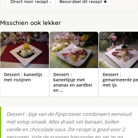
Direct naar recept ↓
Beoordeel dit recept ★
Misschien ook lekker
Dessert : kaneelijs
Dessert :
Dessert :
met rozijnen
kaneelijsje met
gemarineerde pe
ananas en aardbei
met ijs
en …
Dessert : Ijsje van de Fijnproever combineert eenvoud
met volop smaak. Alles draait om banaan, bollen
vanille en chocolade saus. Dit recept is goed voor 2
personen. Volg de stappen hieronder en zet ‘m op