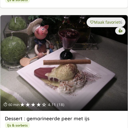
Maak favoriet
6
👍
★★★★☆
⏱ 60 min
4.11 (18)
Dessert : gemarineerde peer met ijs
IJs & sorbets