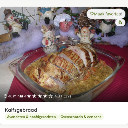
Maak favoriet
8
👍
★★★★☆
⏱ 40 min
👥 4
4.31 (29)
Kalfsgebraad
Avondeten & hoofdgerechten
Ovenschotels & eenpans