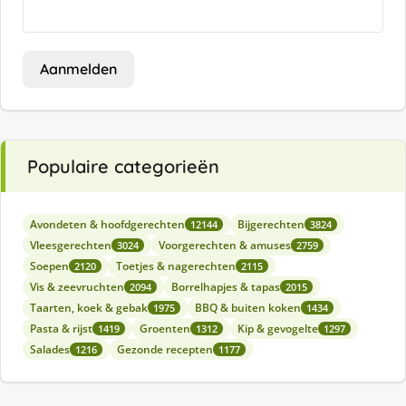
Aanmelden
Populaire categorieën
Avondeten & hoofdgerechten
Bijgerechten
12144
3824
Vleesgerechten
Voorgerechten & amuses
3024
2759
Soepen
Toetjes & nagerechten
2120
2115
Vis & zeevruchten
Borrelhapjes & tapas
2094
2015
Taarten, koek & gebak
BBQ & buiten koken
1975
1434
Pasta & rijst
Groenten
Kip & gevogelte
1419
1312
1297
Salades
Gezonde recepten
1216
1177