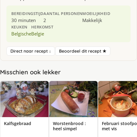
BEREIDINGSTIJD
AANTAL PERSONEN
MOEILIJKHEID
30 minuten
2
Makkelijk
KEUKEN
HERKOMST
Belgische
Belgie
Direct naar recept ↓
Beoordeel dit recept ★
Misschien ook lekker
Kalfsgebraad
Worstenbrood :
Februari stoofpo
heel simpel
met vis