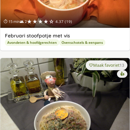
★★★★☆
⏱ 15 min
👥 2
4.37 (19)
Februari stoofpotje met vis
Avondeten & hoofdgerechten
Ovenschotels & eenpans
Maak favoriet
13
👍