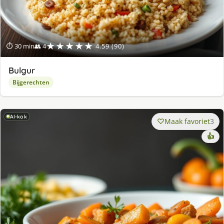
★★★★★
⏱ 30 min
👥 4
4.59 (90)
Bulgur
Bijgerechten
AI-kok
Maak favoriet
3
👍