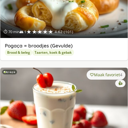
★★★★★
⏱ 70 min
👥 1
4.62 (101)
Pogaça = broodjes (Gevulde)
Brood & beleg
Taarten, koek & gebak
AI-kok
Maak favoriet
4
👍