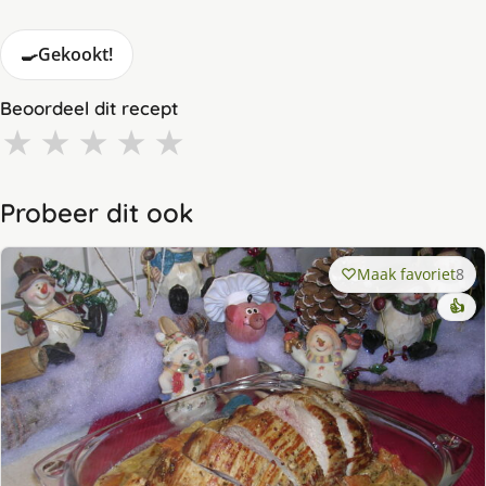
🍳
Gekookt!
Beoordeel dit recept
★
★
★
★
★
Probeer dit ook
Maak favoriet
8
👍