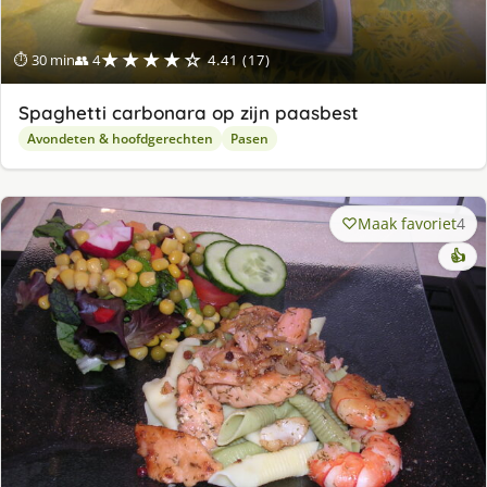
★★★★☆
⏱ 30 min
👥 4
4.41 (17)
Spaghetti carbonara op zijn paasbest
Avondeten & hoofdgerechten
Pasen
Maak favoriet
4
👍