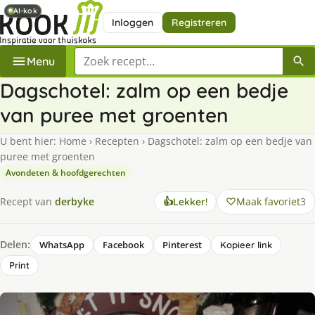
AI-kok
AI-kok
Inloggen
Registreren
Zoek een recept
Menu
Dagschotel: zalm op een bedje
van puree met groenten
U bent hier:
Home
›
Recepten
›
Dagschotel: zalm op een bedje van
puree met groenten
Avondeten & hoofdgerechten
Maak favoriet
3
Recept van
derbyke
👍
Lekker!
Delen:
WhatsApp
Facebook
Pinterest
Kopieer link
Print