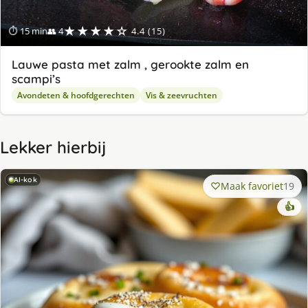
★★★★☆
⏱ 15 min
👥 4
4.4 (15)
Lauwe pasta met zalm , gerookte zalm en
scampi’s
Avondeten & hoofdgerechten
Vis & zeevruchten
Lekker hierbij
AI-kok
Maak favoriet
19
👍