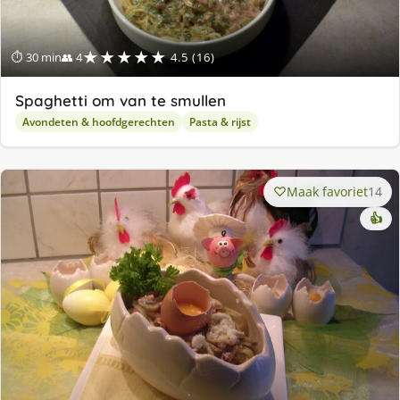
★★★★★
⏱ 30 min
👥 4
4.5 (16)
Spaghetti om van te smullen
Avondeten & hoofdgerechten
Pasta & rijst
Maak favoriet
14
👍