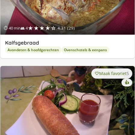
★★★★☆
⏱ 40 min
👥 4
4.31 (29)
Kalfsgebraad
Avondeten & hoofdgerechten
Ovenschotels & eenpans
Maak favoriet
5
👍