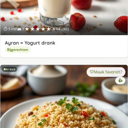
★★★★★
⏱ 5 min
👥 1
4.64 (90)
Ayran = Yogurt drank
Bijgerechten
AI-kok
Maak favoriet
7
👍