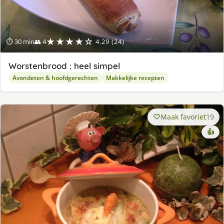
★★★★☆
⏱ 30 min
👥 4
4.29 (24)
Worstenbrood : heel simpel
Avondeten & hoofdgerechten
Makkelijke recepten
Maak favoriet
19
👍