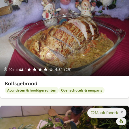
★★★★☆
⏱ 40 min
👥 4
4.31 (29)
Kalfsgebraad
Avondeten & hoofdgerechten
Ovenschotels & eenpans
Maak favoriet
5
👍