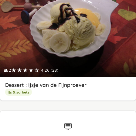
★★★★☆
👥 2
4.26 (23)
Dessert : Ijsje van de Fijnproever
IJs & sorbets
💬