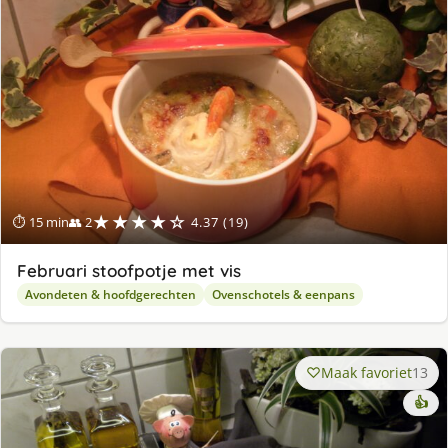
★★★★☆
⏱ 15 min
👥 2
4.37 (19)
Februari stoofpotje met vis
Avondeten & hoofdgerechten
Ovenschotels & eenpans
Maak favoriet
13
👍