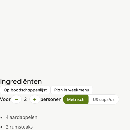
Ingrediënten
Op boodschappenlijst
Plan in weekmenu
−
+
Voor
2
personen
Metrisch
US cups/oz
4 aardappelen
2 rumsteaks