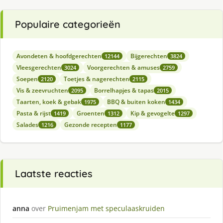
Populaire categorieën
Avondeten & hoofdgerechten
Bijgerechten
12144
3824
Vleesgerechten
Voorgerechten & amuses
3024
2759
Soepen
Toetjes & nagerechten
2120
2115
Vis & zeevruchten
Borrelhapjes & tapas
2095
2015
Taarten, koek & gebak
BBQ & buiten koken
1975
1434
Pasta & rijst
Groenten
Kip & gevogelte
1419
1312
1297
Salades
Gezonde recepten
1216
1177
Laatste reacties
anna
over
Pruimenjam met speculaaskruiden