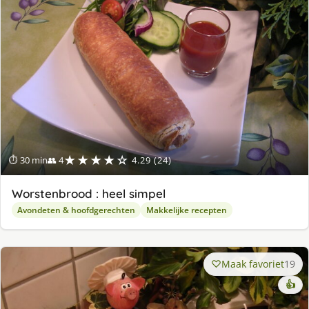
★★★★☆
⏱ 30 min
👥 4
4.29 (24)
Worstenbrood : heel simpel
Avondeten & hoofdgerechten
Makkelijke recepten
Maak favoriet
19
👍