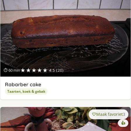
★★★★★
⏱ 60 min
4.5 (20)
Rabarber cake
Taarten, koek & gebak
Maak favoriet
3
👍