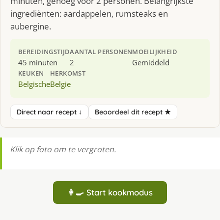
minuten, genoeg voor 2 personen. Belangrijkste
ingrediënten: aardappelen, rumsteaks en
aubergine.
BEREIDINGSTIJD
AANTAL PERSONEN
MOEILIJKHEID
45 minuten
2
Gemiddeld
KEUKEN
HERKOMST
Belgische
Belgie
Direct naar recept ↓
Beoordeel dit recept ★
Klik op foto om te vergroten.
👩‍🍳 Start kookmodus