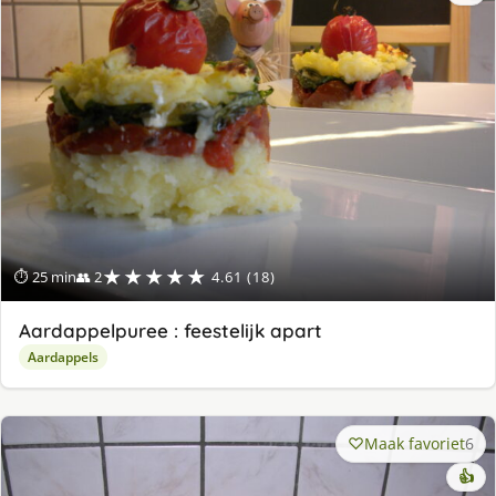
★★★★★
⏱ 25 min
👥 2
4.61 (18)
Aardappelpuree : feestelijk apart
Aardappels
Maak favoriet
6
👍