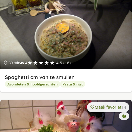
★★★★★
⏱ 30 min
👥 4
4.5 (16)
Spaghetti om van te smullen
Avondeten & hoofdgerechten
Pasta & rijst
Maak favoriet
14
👍