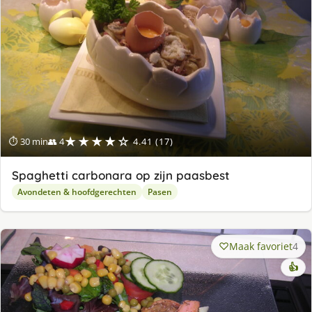
★★★★☆
⏱ 30 min
👥 4
4.41 (17)
Spaghetti carbonara op zijn paasbest
Avondeten & hoofdgerechten
Pasen
Maak favoriet
4
👍