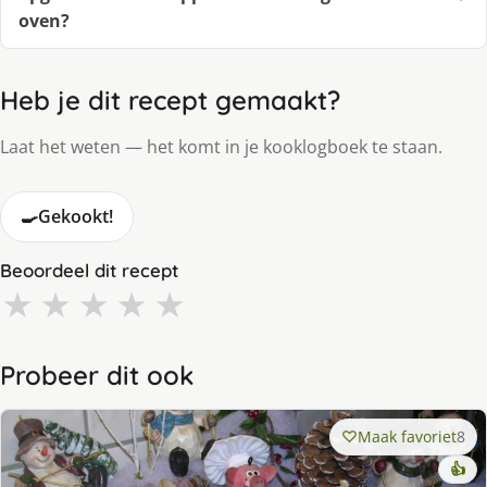
oven?
Heb je dit recept gemaakt?
Laat het weten — het komt in je kooklogboek te staan.
🍳
Gekookt!
Beoordeel dit recept
★
★
★
★
★
Probeer dit ook
Maak favoriet
8
👍