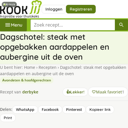
AI-kok
Inloggen
Registreren
Zoek een recept
Menu
Dagschotel: steak met
opgebakken aardappelen en
aubergine uit de oven
U bent hier:
Home
›
Recepten
›
Dagschotel: steak met opgebakken
aardappelen en aubergine uit de oven
Avondeten & hoofdgerechten
Maak favoriet
1
Recept van
derbyke
👍
Lekker!
Delen:
WhatsApp
Facebook
Pinterest
Kopieer link
Print