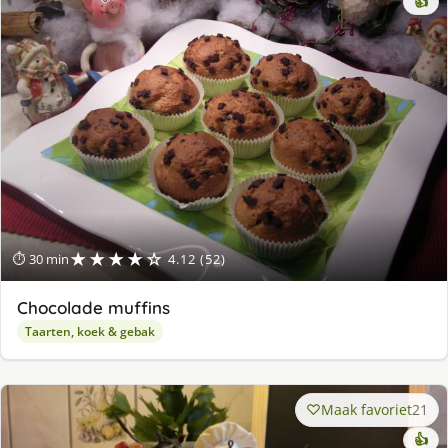
👍
★★★★☆
⏱ 30 min
4.12 (52)
Chocolade muffins
Taarten, koek & gebak
Maak favoriet
21
👍