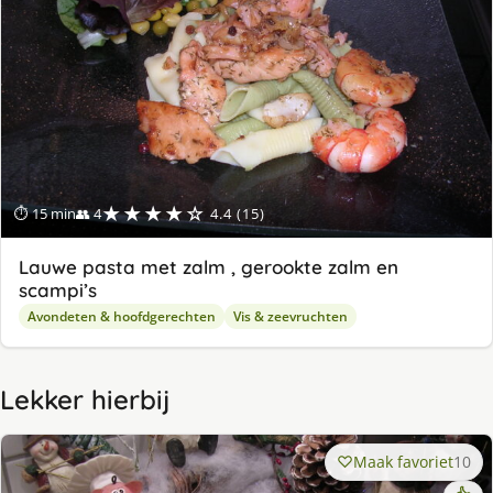
★★★★☆
⏱ 15 min
👥 4
4.4 (15)
Lauwe pasta met zalm , gerookte zalm en
scampi’s
Avondeten & hoofdgerechten
Vis & zeevruchten
Lekker hierbij
Maak favoriet
10