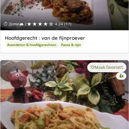
★★★★☆
⏱ 20 min
👥 2
4.24 (17)
Hoofdgerecht : van de fijnproever
Avondeten & hoofdgerechten
Pasta & rijst
Maak favoriet
5
👍