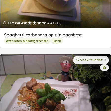
★★★★☆
⏱ 30 min
👥 4
4.41 (17)
Spaghetti carbonara op zijn paasbest
Avondeten & hoofdgerechten
Pasen
Maak favoriet
12
👍