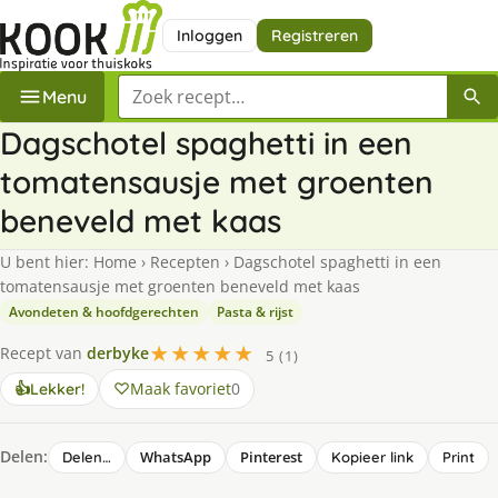
Inloggen
Registreren
Zoek een recept
Menu
Dagschotel spaghetti in een
tomatensausje met groenten
beneveld met kaas
U bent hier:
Home
›
Recepten
›
Dagschotel spaghetti in een
tomatensausje met groenten beneveld met kaas
Avondeten & hoofdgerechten
Pasta & rijst
★★★★★
Recept van
derbyke
5 (1)
Maak favoriet
0
👍
Lekker!
Delen:
WhatsApp
Pinterest
Delen…
Kopieer link
Print