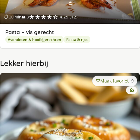
★★★★☆
⏱ 30 min
👥 3
4.25 (12)
Pasta – vis gerecht
Avondeten & hoofdgerechten
Pasta & rijst
Lekker hierbij
Maak favoriet
19
👍