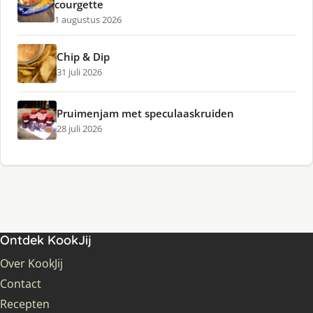
courgette
1 augustus 2026
Chip & Dip
31 juli 2026
Pruimenjam met speculaaskruiden
28 juli 2026
Ontdek KookJij
Over KookJij
Contact
Recepten