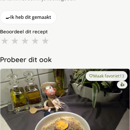
🍳
Ik heb dit gemaakt
Beoordeel dit recept
★
★
★
★
★
Probeer dit ook
Maak favoriet
13
👍