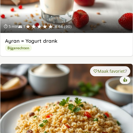
★★★★★
⏱ 5 min
👥 1
4.64 (90)
Ayran = Yogurt drank
Bijgerechten
Maak favoriet
7
👍