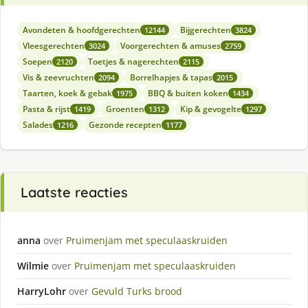
Avondeten & hoofdgerechten
Bijgerechten
12144
3824
Vleesgerechten
Voorgerechten & amuses
3024
2759
Soepen
Toetjes & nagerechten
2120
2115
Vis & zeevruchten
Borrelhapjes & tapas
2094
2015
Taarten, koek & gebak
BBQ & buiten koken
1975
1434
Pasta & rijst
Groenten
Kip & gevogelte
1419
1312
1297
Salades
Gezonde recepten
1216
1177
Laatste reacties
anna
over
Pruimenjam met speculaaskruiden
Wilmie
over
Pruimenjam met speculaaskruiden
HarryLohr
over
Gevuld Turks brood