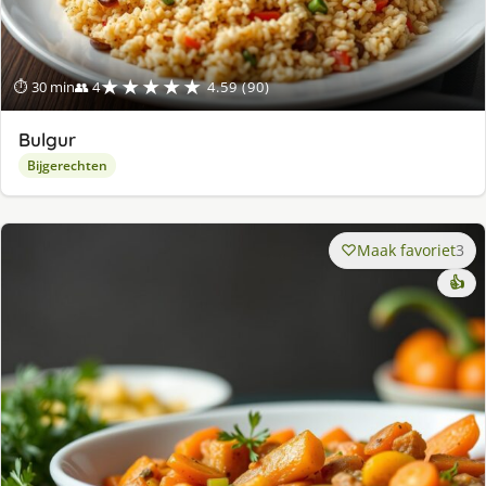
★★★★★
⏱ 30 min
👥 4
4.59 (90)
Bulgur
Bijgerechten
Maak favoriet
3
👍