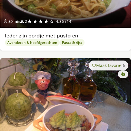
★★★★☆
⏱ 30 min
👥 2
4.36 (14)
Ieder zijn bordje met pasta en …
Avondeten & hoofdgerechten
Pasta & rijst
Maak favoriet
6
👍