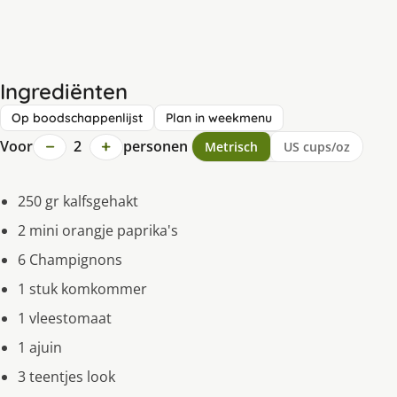
Ingrediënten
Op boodschappenlijst
Plan in weekmenu
−
+
Voor
2
personen
Metrisch
US cups/oz
250 gr kalfsgehakt
2 mini orangje paprika's
6 Champignons
1 stuk komkommer
1 vleestomaat
1 ajuin
3 teentjes look