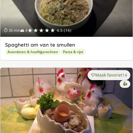
★★★★★
⏱ 30 min
👥 4
4.5 (16)
Spaghetti om van te smullen
Avondeten & hoofdgerechten
Pasta & rijst
Maak favoriet
14
👍