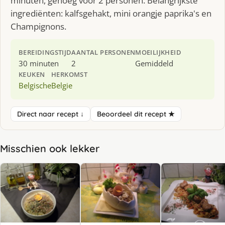
minuten, genoeg voor 2 personen. Belangrijkste
ingrediënten: kalfsgehakt, mini orangje paprika's en
Champignons.
BEREIDINGSTIJD
AANTAL PERSONEN
MOEILIJKHEID
30 minuten
2
Gemiddeld
KEUKEN
HERKOMST
Belgische
Belgie
Direct naar recept ↓
Beoordeel dit recept ★
Misschien ook lekker