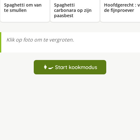
Spaghetti om van
Spaghetti
Hoofdgerecht : 
te smullen
carbonara op zijn
de fijnproever
paasbest
Klik op foto om te vergroten.
👩‍🍳 Start kookmodus