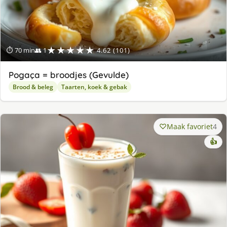
★★★★★
⏱ 70 min
👥 1
4.62 (101)
Pogaça = broodjes (Gevulde)
Brood & beleg
Taarten, koek & gebak
Maak favoriet
4
👍