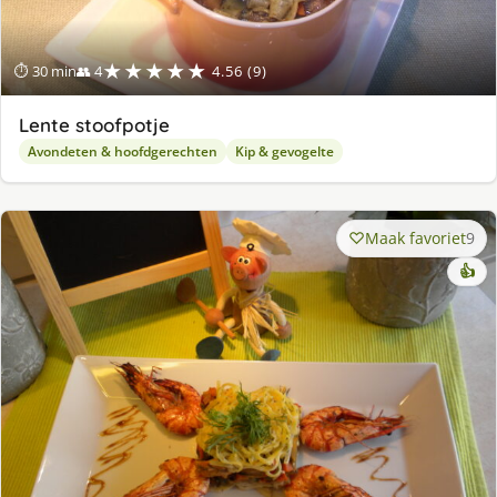
★★★★★
⏱ 30 min
👥 4
4.56 (9)
Lente stoofpotje
Avondeten & hoofdgerechten
Kip & gevogelte
Maak favoriet
9
👍