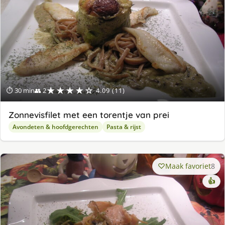
★★★★☆
⏱ 30 min
👥 2
4.09 (11)
Zonnevisfilet met een torentje van prei
Avondeten & hoofdgerechten
Pasta & rijst
Maak favoriet
8
👍