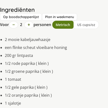
Ingrediënten
Op boodschappenlijst
Plan in weekmenu
−
+
Voor
2
personen
Metrisch
US cups/oz
2 mooie kabeljauwhaasje
een flinke scheut vloeibare honing
200 gr lintpasta
1/2 rode paprika ( klein )
1/2 groene paprika ( klein )
1 tomaat
1/2 gele paprika ( klein )
1/2 oranje paprika ( klein )
1 sjalotje