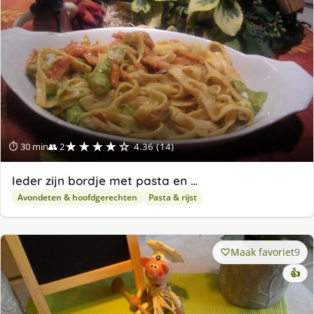
★★★★☆
⏱ 30 min
👥 2
4.36 (14)
Ieder zijn bordje met pasta en …
Avondeten & hoofdgerechten
Pasta & rijst
Maak favoriet
9
👍