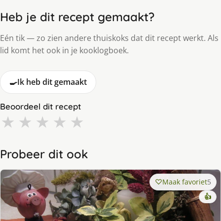
Heb je dit recept gemaakt?
Eén tik — zo zien andere thuiskoks dat dit recept werkt. Als
lid komt het ook in je kooklogboek.
🍳
Ik heb dit gemaakt
Beoordeel dit recept
★
★
★
★
★
Probeer dit ook
Maak favoriet
5
👍