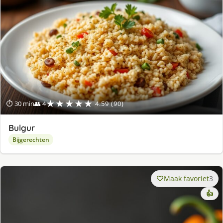
★★★★★
⏱ 30 min
👥 4
4.59 (90)
Bulgur
Bijgerechten
Maak favoriet
3
👍