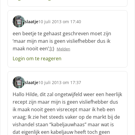
:
slaatje
10 juli 2013 om 17:40
s
c
een beetje te gehaast geschreven moet zijn
h
‘maar mijn man is geen visliefhebber dus ik
r
maak nooit een’;);)
Melden
e
e
Login om te reageren
f
:
slaatje
10 juli 2013 om 17:37
s
c
Hallo Hilde, dit zal ongetwijfeld weer een heerlijk
h
recept zijn maar mijn is geen visliefhebber dus
r
ik maak nooit geen visrecept maar ik heb een
e
vraag; Ik zie het steeds vaker op de markt bij de
e
f
vishandel staan “kabeljauwhaas” maar wat is
:
dat eigenlijk een kabeljauw heeft toch geen