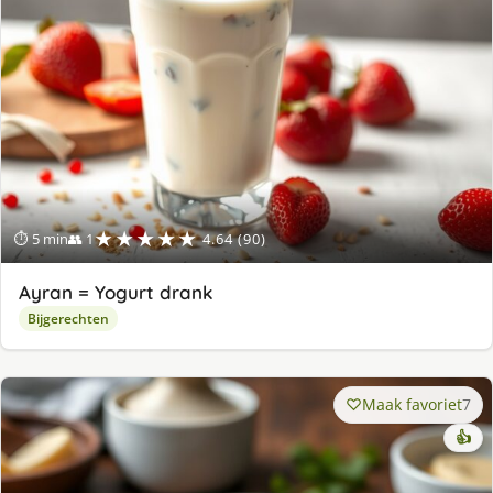
★★★★★
⏱ 5 min
👥 1
4.64 (90)
Ayran = Yogurt drank
Bijgerechten
Maak favoriet
7
👍