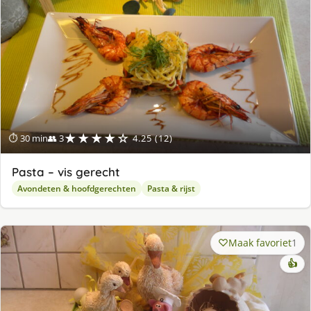
★★★★☆
⏱ 30 min
👥 3
4.25 (12)
Pasta – vis gerecht
Avondeten & hoofdgerechten
Pasta & rijst
Maak favoriet
1
👍