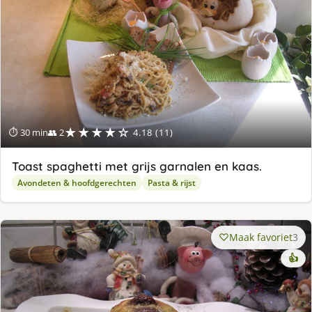
★★★★☆
⏱ 30 min
👥 2
4.18 (11)
Toast spaghetti met grijs garnalen en kaas.
Avondeten & hoofdgerechten
Pasta & rijst
Maak favoriet
3
👍