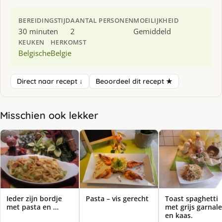
BEREIDINGSTIJD
AANTAL PERSONEN
MOEILIJKHEID
30 minuten
2
Gemiddeld
KEUKEN
HERKOMST
Belgische
Belgie
Direct naar recept ↓
Beoordeel dit recept ★
Misschien ook lekker
Ieder zijn bordje
Pasta – vis gerecht
Toast spaghetti
met pasta en …
met grijs garnal
en kaas.