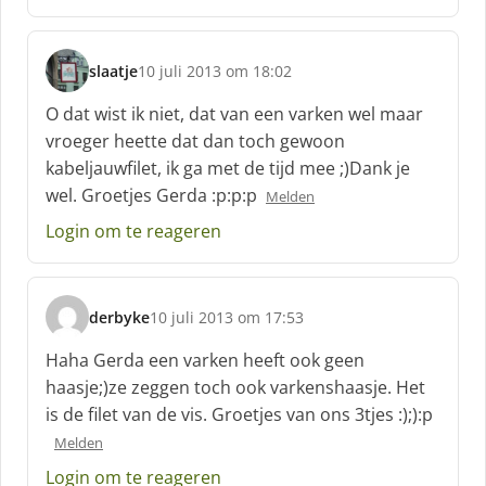
:
slaatje
10 juli 2013 om 18:02
s
c
O dat wist ik niet, dat van een varken wel maar
h
vroeger heette dat dan toch gewoon
r
kabeljauwfilet, ik ga met de tijd mee ;)Dank je
e
wel. Groetjes Gerda :p:p:p
e
Melden
f
Login om te reageren
:
derbyke
10 juli 2013 om 17:53
s
c
Haha Gerda een varken heeft ook geen
h
haasje;)ze zeggen toch ook varkenshaasje. Het
r
is de filet van de vis. Groetjes van ons 3tjes :);):p
e
e
Melden
f
Login om te reageren