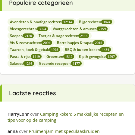
Populaire categorieën
Avondeten & hoofdgerechten
Bijgerechten
12144
3824
Vleesgerechten
Voorgerechten & amuses
3024
2759
Soepen
Toetjes & nagerechten
2120
2115
Vis & zeevruchten
Borrelhapjes & tapas
2094
2015
Taarten, koek & gebak
BBQ & buiten koken
1975
1434
Pasta & rijst
Groenten
Kip & gevogelte
1419
1312
1297
Salades
Gezonde recepten
1216
1177
Laatste reacties
HarryLohr
over
Camping koken: 5 makkelijke recepten en
tips voor op de camping
anna
over
Pruimenjam met speculaaskruiden