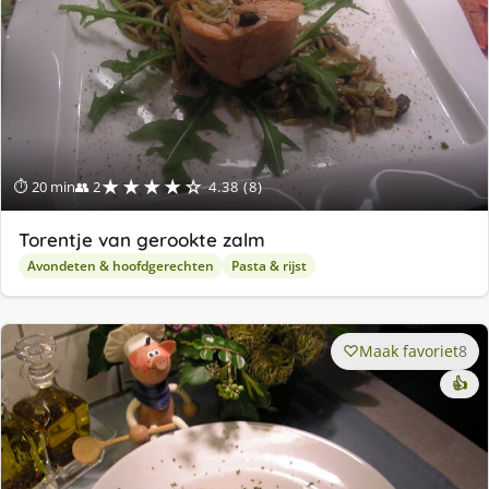
★★★★☆
⏱ 20 min
👥 2
4.38 (8)
Torentje van gerookte zalm
Avondeten & hoofdgerechten
Pasta & rijst
Maak favoriet
8
👍