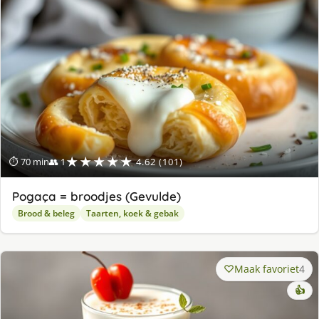
★★★★★
⏱ 70 min
👥 1
4.62 (101)
Pogaça = broodjes (Gevulde)
Brood & beleg
Taarten, koek & gebak
Maak favoriet
4
👍