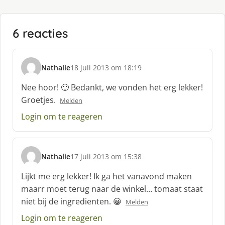
6 reacties
Nathalie
18 juli 2013 om 18:19
s
c
Nee hoor! 🙂 Bedankt, we vonden het erg lekker!
h
Groetjes.
Melden
r
e
Login om te reageren
e
f
:
Nathalie
17 juli 2013 om 15:38
s
c
Lijkt me erg lekker! Ik ga het vanavond maken
h
maarr moet terug naar de winkel… tomaat staat
r
niet bij de ingredienten. 😀
Melden
e
e
Login om te reageren
f