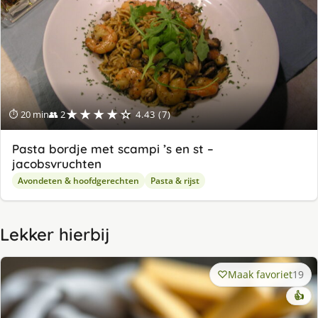
★★★★☆
⏱ 20 min
👥 2
4.43 (7)
Pasta bordje met scampi ’s en st –
jacobsvruchten
Avondeten & hoofdgerechten
Pasta & rijst
Lekker hierbij
Maak favoriet
19
👍