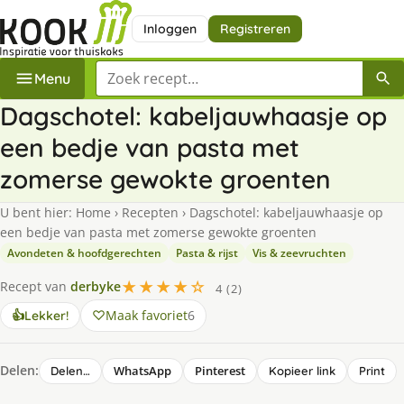
Inloggen
Registreren
Zoek een recept
Menu
Dagschotel: kabeljauwhaasje op
een bedje van pasta met
zomerse gewokte groenten
U bent hier:
Home
›
Recepten
›
Dagschotel: kabeljauwhaasje op
een bedje van pasta met zomerse gewokte groenten
Avondeten & hoofdgerechten
Pasta & rijst
Vis & zeevruchten
★★★★☆
Recept van
derbyke
4 (2)
Maak favoriet
6
👍
Lekker!
Delen:
WhatsApp
Pinterest
Delen…
Kopieer link
Print