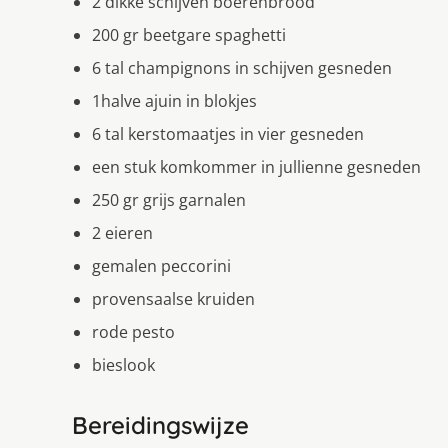
2 dikke schijven boerenbrood
200 gr beetgare spaghetti
6 tal champignons in schijven gesneden
1halve ajuin in blokjes
6 tal kerstomaatjes in vier gesneden
een stuk komkommer in jullienne gesneden
250 gr grijs garnalen
2 eieren
gemalen peccorini
provensaalse kruiden
rode pesto
bieslook
Bereidingswijze