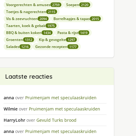
Voorgerechten & amuses
Soepen
2759
2120
Toetjes & nagerechten
2115
Vis & zeevruchten
Borrelhapjes & tapas
2094
2015
Taarten, koek & gebak
1975
BBQ & buiten koken
Pasta & rijst
1434
1419
Groenten
Kip & gevogelte
1312
1297
Salades
Gezonde recepten
1216
1177
Laatste reacties
anna
over
Pruimenjam met speculaaskruiden
Wilmie
over
Pruimenjam met speculaaskruiden
HarryLohr
over
Gevuld Turks brood
anna
over
Pruimenjam met speculaaskruiden