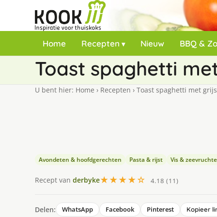
Home
Recepten
Nieuw
BBQ & Z
Toast spaghetti met
U bent hier:
Home
›
Recepten
›
Toast spaghetti met grij
Avondeten & hoofdgerechten
Pasta & rijst
Vis & zeevrucht
★★★★☆
Recept van
derbyke
4.18 (11)
Delen:
WhatsApp
Facebook
Pinterest
Kopieer li