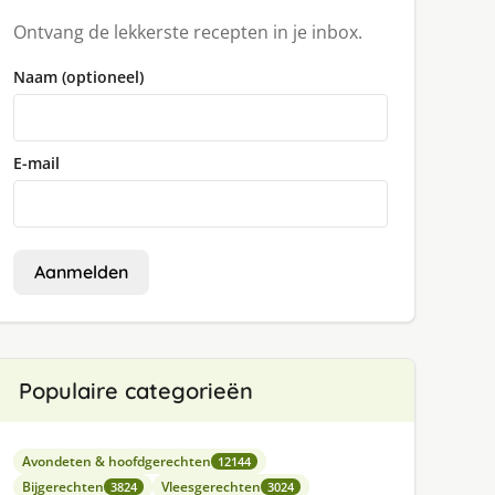
Ontvang de lekkerste recepten in je inbox.
Naam (optioneel)
E-mail
Aanmelden
Populaire categorieën
Avondeten & hoofdgerechten
12144
Bijgerechten
Vleesgerechten
3824
3024