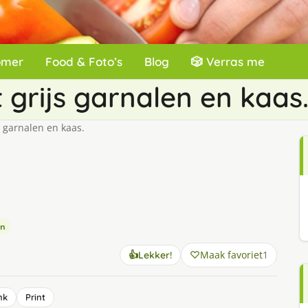
omer
Food & Foto’s
Blog
🎲 Verras me
 grijs garnalen en kaas
s garnalen en kaas.
en
Maak favoriet
1
👍
Lekker!
nk
Print