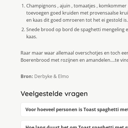
Champignons , ajuin , tomaatjes , komkommer e
toevoegen goed kruiden met provensaalse krui
en kaas dit goed omroeren tot het ei gestold i
Snede brood op bord de spaghetti mengeling e
kaas.
Raar maar waar allemaal overschotjes en toch een 
Boerenbrood met rozijnen en amandelen….te vind
Bron:
Derbyke & Elmo
Veelgestelde vragen
Voor hoeveel personen is Toast spaghetti met
Hoe lang duurt het om Toast spaghetti met g