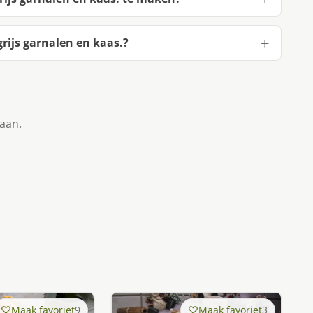
rijs garnalen en kaas.?
taan.
Maak favoriet
9
Maak favoriet
3