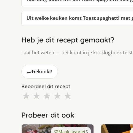
Uit welke keuken komt Toast spaghetti met g
Heb je dit recept gemaakt?
Laat het weten — het komt in je kooklogboek te s
🍳
Gekookt!
Beoordeel dit recept
★
★
★
★
★
Probeer dit ook
Maak favoriet
5