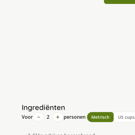
Ingrediënten
−
+
Voor
2
personen
Metrisch
US cups