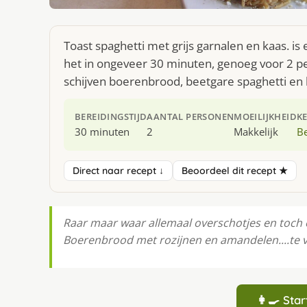
Toast spaghetti met grijs garnalen en kaas. is
het in ongeveer 30 minuten, genoeg voor 2 pe
schijven boerenbrood, beetgare spaghetti en ha
BEREIDINGSTIJD
AANTAL PERSONEN
MOEILIJKHEID
K
30 minuten
2
Makkelijk
Be
Direct naar recept ↓
Beoordeel dit recept ★
Raar maar waar allemaal overschotjes en toch e
Boerenbrood met rozijnen en amandelen....te v
👩‍🍳 St