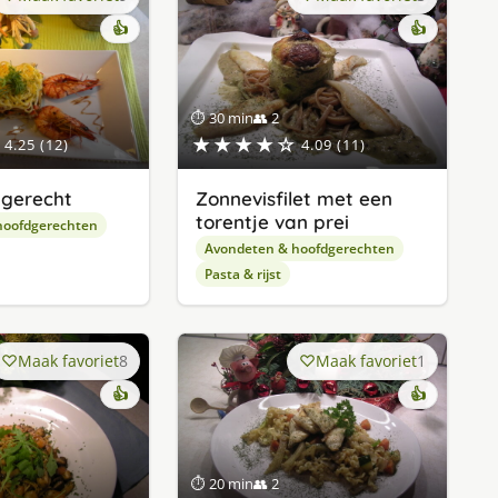
👍
👍
⏱ 30 min
👥 2
★★★★☆
4.25 (12)
4.09 (11)
 gerecht
Zonnevisfilet met een
torentje van prei
hoofdgerechten
Avondeten & hoofdgerechten
Pasta & rijst
Maak favoriet
8
Maak favoriet
1
👍
👍
⏱ 20 min
👥 2