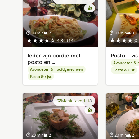
👍
⏱ 30 min
👥 2
⏱ 30 min
👥 3
★★★★☆
★★★★☆
4.36 (14)
Ieder zijn bordje met
Pasta – vis
pasta en …
Avondeten & 
Avondeten & hoofdgerechten
Pasta & rijst
Pasta & rijst
Maak favoriet
8
👍
⏱ 20 min
👥 2
⏱ 20 min
👥 2