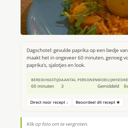
Dagschotel: gevulde paprika op een bedje van r
maakt het in ongeveer 60 minuten, genoeg voo
paprika’s, sjalotjes en look.
BEREIDINGSTIJD
AANTAL PERSONEN
MOEILIJKHEID
K
60 minuten
3
Gemiddeld
Be
Direct naar recept ↓
Beoordeel dit recept ★
Klik op foto om te vergroten.