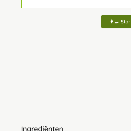
👩‍🍳 St
Ingrediënten