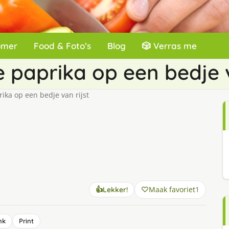
omer
Food & Foto’s
Blog
🎲 Verras me
 paprika op een bedje v
ika op een bedje van rijst
Maak favoriet
1
👍
Lekker!
nk
Print