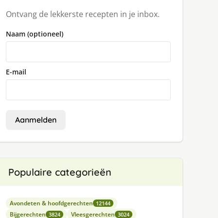
Ontvang de lekkerste recepten in je inbox.
Naam (optioneel)
E-mail
Aanmelden
Populaire categorieën
Avondeten & hoofdgerechten
12144
Bijgerechten
Vleesgerechten
3824
3024