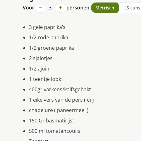
−
+
Voor
3
personen
Metrisch
US cups
3 gele paprika’s
1/2 rode paprika
1/2 groene paprika
2 sjalotjes
1/2 ajuin
1 teentje look
400gr varkens/kalfsgehakt
1 eike vers van de pers ( ei )
chapelure ( paneermeel )
150 Gr basmatirijst
500 ml tomatencoulis