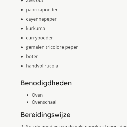
Zeezout
paprikapoeder
cayennepeper
kurkuma
currypoeder
gemalen tricolore peper
boter
handvol rucola
Benodigdheden
Oven
Ovenschaal
Bereidingswijze
Snij de hoedjes van de gele paprika af verwijde