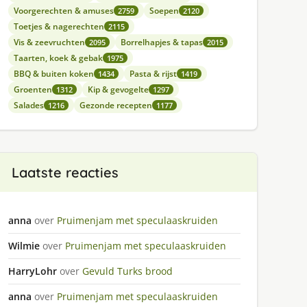
Voorgerechten & amuses
Soepen
2759
2120
Toetjes & nagerechten
2115
Vis & zeevruchten
Borrelhapjes & tapas
2095
2015
Taarten, koek & gebak
1975
BBQ & buiten koken
Pasta & rijst
1434
1419
Groenten
Kip & gevogelte
1312
1297
Salades
Gezonde recepten
1216
1177
Laatste reacties
anna
over
Pruimenjam met speculaaskruiden
Wilmie
over
Pruimenjam met speculaaskruiden
HarryLohr
over
Gevuld Turks brood
anna
over
Pruimenjam met speculaaskruiden