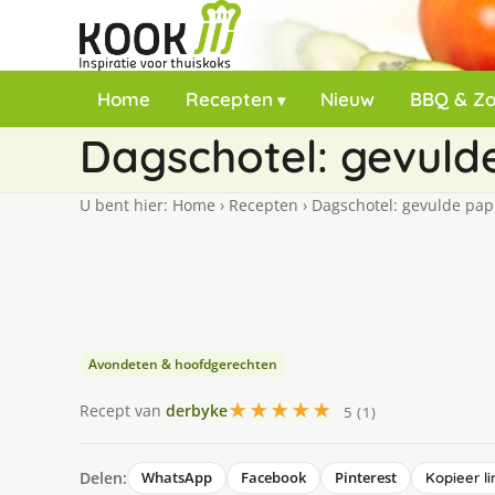
Home
Recepten
Nieuw
BBQ & Z
Dagschotel: gevulde
U bent hier:
Home
›
Recepten
›
Dagschotel: gevulde papr
Avondeten & hoofdgerechten
★★★★★
Recept van
derbyke
5 (1)
Delen:
WhatsApp
Facebook
Pinterest
Kopieer li