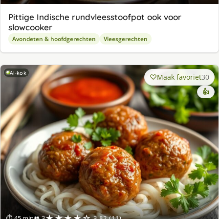
Pittige Indische rundvleesstoofpot ook voor
slowcooker
Avondeten & hoofdgerechten
Vleesgerechten
AI-kok
Maak favoriet
30
👍
★★★★☆
⏱ 45 min
👥 3
3.82 (11)