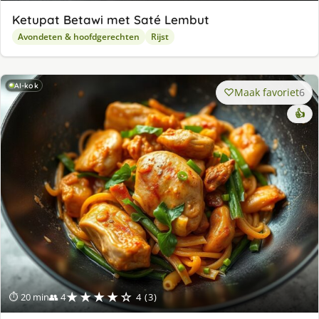
Ketupat Betawi met Saté Lembut
Avondeten & hoofdgerechten
Rijst
AI-kok
Maak favoriet
6
👍
★★★★☆
⏱ 20 min
👥 4
4 (3)