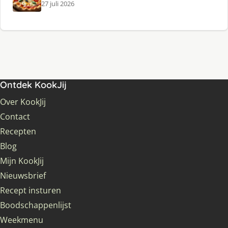
27 juli 2026
Ontdek KookJij
Over KookJij
Contact
Recepten
Blog
Mijn KookJij
Nieuwsbrief
Recept insturen
Boodschappenlijst
Weekmenu