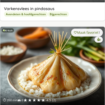
Varkensvlees in pindasaus
Avondeten & hoofdgerechten
Bijgerechten
AI-kok
Maak favoriet
1
👍
★★★★★
⏱ 260 min
👥 6
4.5 (2)