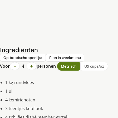
Ingrediënten
Op boodschappenlijst
Plan in weekmenu
−
+
Voor
4
personen
Metrisch
US cups/oz
1 kg rundvlees
1 ui
4 kemirienoten
3 teentjes knoflook
4 schijfjes djahé (gemberwortel)