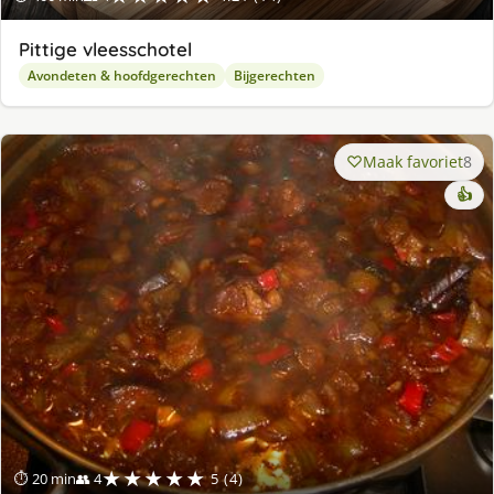
Pittige vleesschotel
Avondeten & hoofdgerechten
Bijgerechten
Maak favoriet
8
👍
★★★★★
⏱ 20 min
👥 4
5 (4)