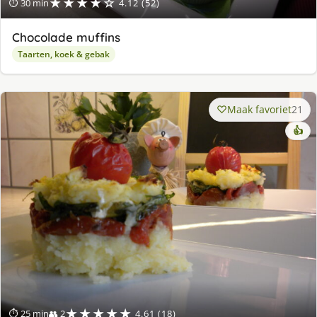
★★★★☆
⏱ 30 min
4.12 (52)
Chocolade muffins
Taarten, koek & gebak
Maak favoriet
21
👍
★★★★★
⏱ 25 min
👥 2
4.61 (18)