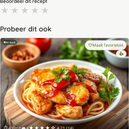
Beoordeel dit recept
★
★
★
★
★
Probeer dit ook
AI-kok
Maak favoriet
44
👍
★★★★☆
⏱ 400 min
👥 4
4.21 (14)