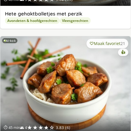
Hete gehaktballetjes met perzik
Avondeten & hoofdgerechten
Vleesgerechten
AI-kok
Maak favoriet
21
👍
★★★★☆
⏱ 45 min
👥 4
3.83 (6)