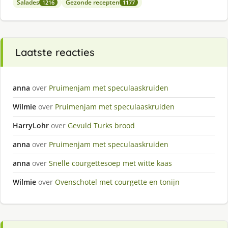
Salades
Gezonde recepten
1216
1177
Laatste reacties
anna
over
Pruimenjam met speculaaskruiden
Wilmie
over
Pruimenjam met speculaaskruiden
HarryLohr
over
Gevuld Turks brood
anna
over
Pruimenjam met speculaaskruiden
anna
over
Snelle courgettesoep met witte kaas
Wilmie
over
Ovenschotel met courgette en tonijn