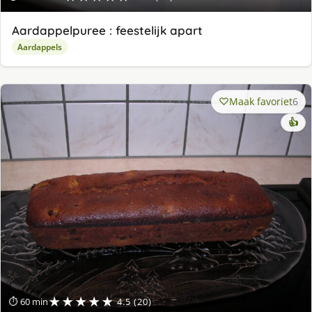
Aardappelpuree : feestelijk apart
Aardappels
Maak favoriet
6
👍
★★★★★
⏱ 60 min
4.5 (20)