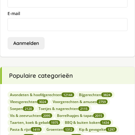
E-mail
Aanmelden
Populaire categorieën
Avondeten & hoofdgerechten
Bijgerechten
12144
3824
Vleesgerechten
Voorgerechten & amuses
3024
2759
Soepen
Toetjes & nagerechten
2120
2115
Vis & zeevruchten
Borrelhapjes & tapas
2095
2015
Taarten, koek & gebak
BBQ & buiten koken
1975
1434
Pasta & rijst
Groenten
Kip & gevogelte
1419
1312
1297