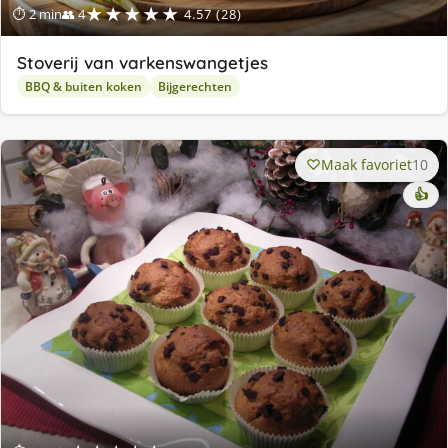
★★★★★
⏱ 2 min
👥 4
4.57 (28)
Stoverij van varkenswangetjes
BBQ & buiten koken
Bijgerechten
Maak favoriet
10
👍