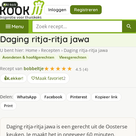
AI-kok
AI-kok
AI-kok
AI-kok
AI-kok
AI-kok
Inloggen
Registreren
Zoek een recept
Menu
Daging ritja-ritja jawa
U bent hier:
Home
›
Recepten
›
Daging ritja-ritja jawa
Avondeten & hoofdgerechten
Vleesgerechten
★★★★★
Recept van
bobbeltje
4.5 (4)
Maak favoriet
2
👍
Lekker!
Delen:
WhatsApp
Facebook
Pinterest
Kopieer link
Print
Daging ritja-ritja jawa is een gerecht uit de Oosterse
keuken. Je maakt het in ongeveer 60 minuten,