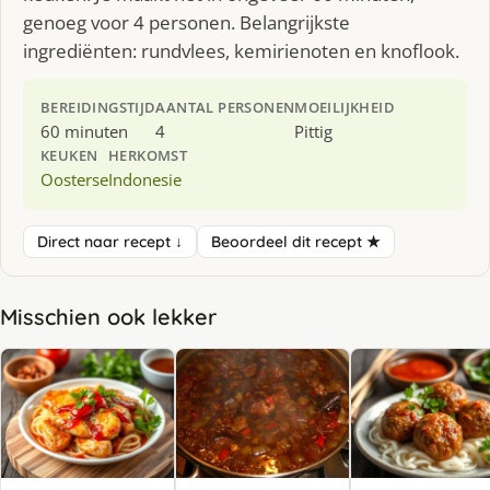
genoeg voor 4 personen. Belangrijkste
ingrediënten: rundvlees, kemirienoten en knoflook.
BEREIDINGSTIJD
AANTAL PERSONEN
MOEILIJKHEID
60 minuten
4
Pittig
KEUKEN
HERKOMST
Oosterse
Indonesie
Direct naar recept ↓
Beoordeel dit recept ★
Misschien ook lekker