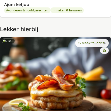
Ajam ketjap
Avondeten & hoofdgerechten
Inmaken & bewaren
Lekker hierbij
AI-kok
Maak favoriet
6
👍