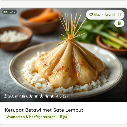
AI-kok
Maak favoriet
1
👍
★★★★★
⏱ 260 min
👥 6
4.5 (2)
Ketupat Betawi met Saté Lembut
Avondeten & hoofdgerechten
Rijst