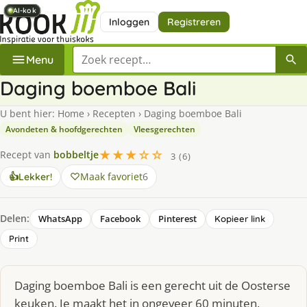
AI-kok
AI-kok
AI-kok
AI-kok
AI-kok
AI-kok
Inloggen
Registreren
Zoek een recept
Menu
Daging boemboe Bali
U bent hier:
Home
›
Recepten
›
Daging boemboe Bali
Avondeten & hoofdgerechten
Vleesgerechten
★★★☆☆
Recept van
bobbeltje
3 (6)
Maak favoriet
6
👍
Lekker!
Delen:
WhatsApp
Facebook
Pinterest
Kopieer link
Print
Daging boemboe Bali is een gerecht uit de Oosterse
keuken. Je maakt het in ongeveer 60 minuten,