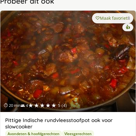
Probeer dit ook
Maak favoriet
8
👍
★★★★★
⏱ 20 min
👥 4
5 (4)
Pittige Indische rundvleesstoofpot ook voor
slowcooker
Avondeten & hoofdgerechten
Vleesgerechten