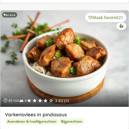
AI-kok
Maak favoriet
21
👍
★★★★☆
⏱ 45 min
👥 4
3.83 (6)
Varkensvlees in pindasaus
Avondeten & hoofdgerechten
Bijgerechten