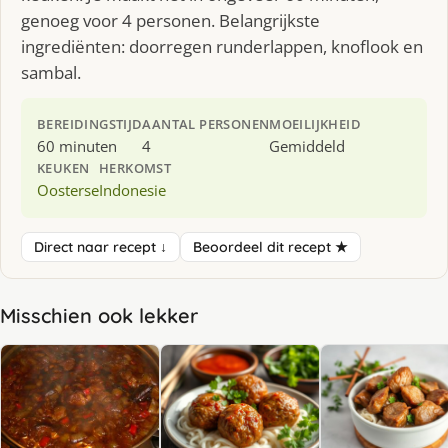
genoeg voor 4 personen. Belangrijkste
ingrediënten: doorregen runderlappen, knoflook en
sambal.
BEREIDINGSTIJD
AANTAL PERSONEN
MOEILIJKHEID
60 minuten
4
Gemiddeld
KEUKEN
HERKOMST
Oosterse
Indonesie
Direct naar recept ↓
Beoordeel dit recept ★
Misschien ook lekker