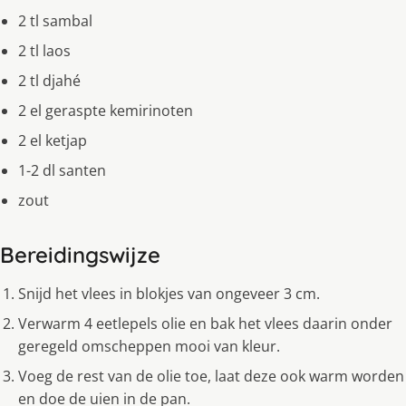
2 tl sambal
2 tl laos
2 tl djahé
2 el geraspte kemirinoten
2 el ketjap
1-2 dl santen
zout
Bereidingswijze
Snijd het vlees in blokjes van ongeveer 3 cm.
Verwarm 4 eetlepels olie en bak het vlees daarin onder
geregeld omscheppen mooi van kleur.
Voeg de rest van de olie toe, laat deze ook warm worden
en doe de uien in de pan.