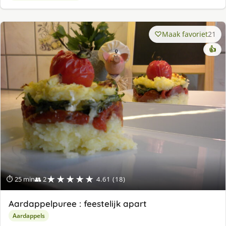
Maak favoriet
21
👍
★★★★★
⏱ 25 min
👥 2
4.61 (18)
Aardappelpuree : feestelijk apart
Aardappels