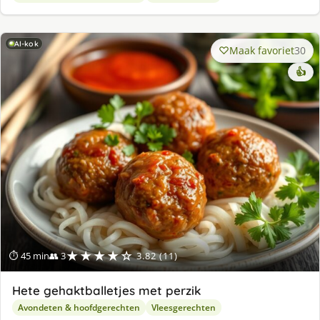
AI-kok
Maak favoriet
30
👍
★★★★☆
⏱ 45 min
👥 3
3.82 (11)
Hete gehaktballetjes met perzik
Avondeten & hoofdgerechten
Vleesgerechten