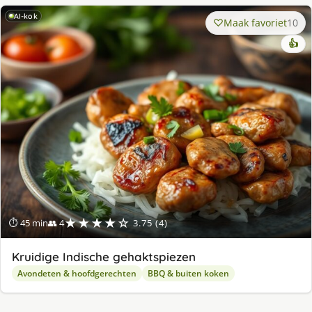
AI-kok
Maak favoriet
10
👍
★★★★☆
⏱ 45 min
👥 4
3.75 (4)
Kruidige Indische gehaktspiezen
Avondeten & hoofdgerechten
BBQ & buiten koken