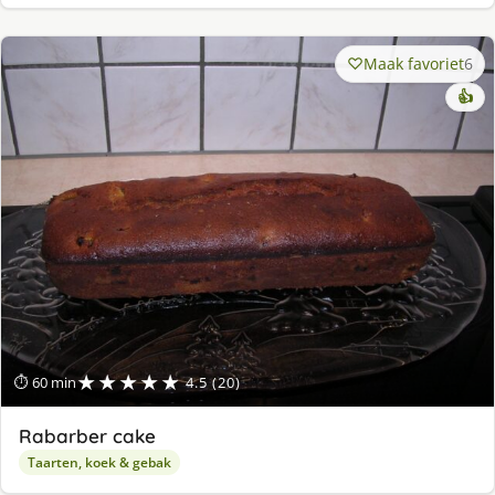
Maak favoriet
6
👍
★★★★★
⏱ 60 min
4.5 (20)
Rabarber cake
Taarten, koek & gebak