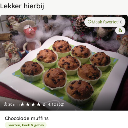
Lekker hierbij
Maak favoriet
10
👍
★★★★☆
⏱ 30 min
4.12 (52)
Chocolade muffins
Taarten, koek & gebak