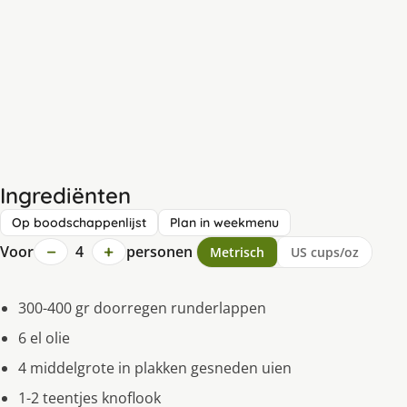
Ingrediënten
Op boodschappenlijst
Plan in weekmenu
−
+
Voor
4
personen
Metrisch
US cups/oz
300-400 gr doorregen runderlappen
6 el olie
4 middelgrote in plakken gesneden uien
1-2 teentjes knoflook