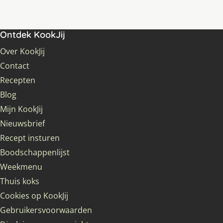
Ontdek KookJij
Over KookJij
Contact
Recepten
Blog
Mijn KookJij
Nieuwsbrief
Recept insturen
Boodschappenlijst
Weekmenu
Thuis koks
Cookies op KookJij
Gebruikersvoorwaarden