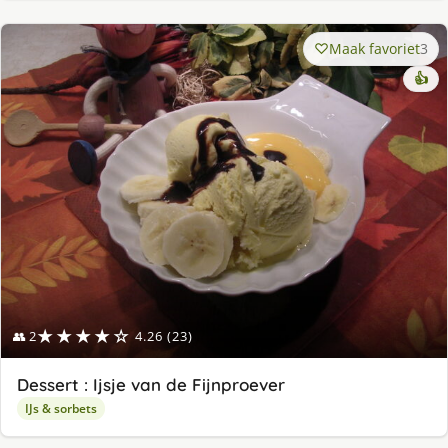
Maak favoriet
3
👍
★★★★☆
👥 2
4.26 (23)
Dessert : Ijsje van de Fijnproever
IJs & sorbets