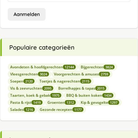
Aanmelden
Populaire categorieën
Avondeten & hoofdgerechten
Bijgerechten
12144
3824
Vleesgerechten
Voorgerechten & amuses
3024
2759
Soepen
Toetjes & nagerechten
2120
2115
Vis & zeevruchten
Borrelhapjes & tapas
2095
2015
Taarten, koek & gebak
BBQ & buiten koken
1975
1434
Pasta & rijst
Groenten
Kip & gevogelte
1419
1312
1297
Salades
Gezonde recepten
1216
1177