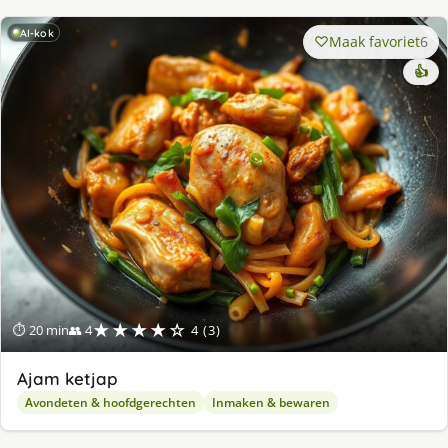
AI-kok
Maak favoriet
6
👍
★★★★☆
⏱ 20 min
👥 4
4 (3)
Ajam ketjap
Avondeten & hoofdgerechten
Inmaken & bewaren