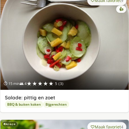
Maak favoriet
9
👍
★★★★★
⏱ 15 min
👥 4
5 (3)
Salade: pittig en zoet
BBQ & buiten koken
Bijgerechten
AI-kok
Maak favoriet
4