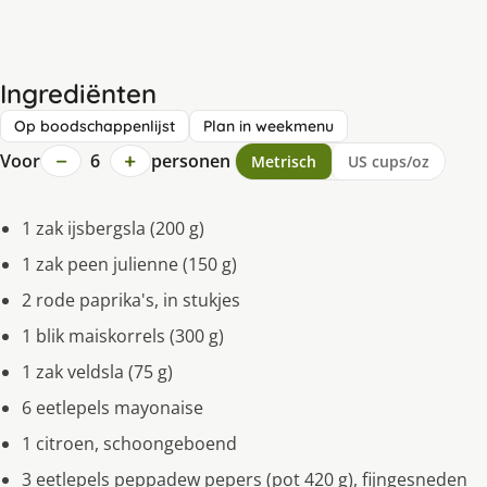
Ingrediënten
Op boodschappenlijst
Plan in weekmenu
−
+
Voor
6
personen
Metrisch
US cups/oz
1 zak ijsbergsla (200 g)
1 zak peen julienne (150 g)
2 rode paprika's, in stukjes
1 blik maiskorrels (300 g)
1 zak veldsla (75 g)
6 eetlepels mayonaise
1 citroen, schoongeboend
3 eetlepels peppadew pepers (pot 420 g), fijngesneden