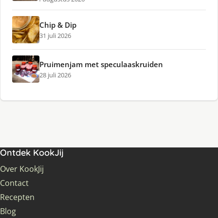
Chip & Dip
31 juli 2026
Pruimenjam met speculaaskruiden
28 juli 2026
Ontdek KookJij
Over KookJij
Contact
Recepten
Blog