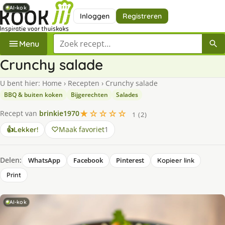
AI-kok
AI-kok
AI-kok
AI-kok
AI-kok
Inloggen
Registreren
Zoek een recept
Menu
Crunchy salade
U bent hier:
Home
›
Recepten
›
Crunchy salade
BBQ & buiten koken
Bijgerechten
Salades
★☆☆☆☆
Recept van
brinkie1970
1 (2)
Maak favoriet
1
👍
Lekker!
Delen:
WhatsApp
Facebook
Pinterest
Kopieer link
Print
AI-kok