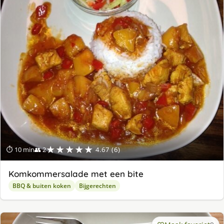
★★★★★
⏱ 10 min
👥 2
4.67 (6)
Komkommersalade met een bite
BBQ & buiten koken
Bijgerechten