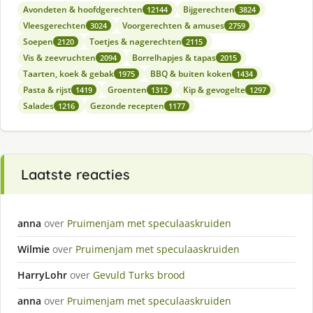
Avondeten & hoofdgerechten
Bijgerechten
12144
3824
Vleesgerechten
Voorgerechten & amuses
3024
2759
Soepen
Toetjes & nagerechten
2120
2115
Vis & zeevruchten
Borrelhapjes & tapas
2094
2015
Taarten, koek & gebak
BBQ & buiten koken
1975
1434
Pasta & rijst
Groenten
Kip & gevogelte
1419
1312
1297
Salades
Gezonde recepten
1216
1177
Laatste reacties
anna
over
Pruimenjam met speculaaskruiden
Wilmie
over
Pruimenjam met speculaaskruiden
HarryLohr
over
Gevuld Turks brood
anna
over
Pruimenjam met speculaaskruiden