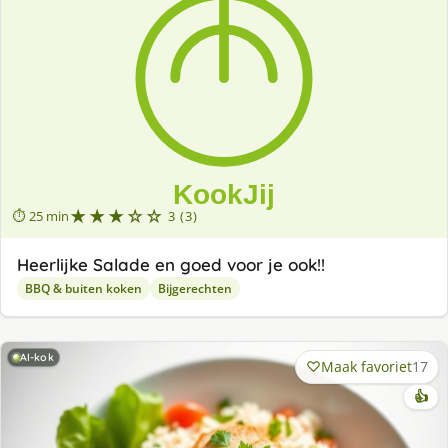
★★★☆☆
⏱ 25 min
3 (3)
Heerlijke Salade en goed voor je ook!!
BBQ & buiten koken
Bijgerechten
AI-kok
Maak favoriet
17
👍