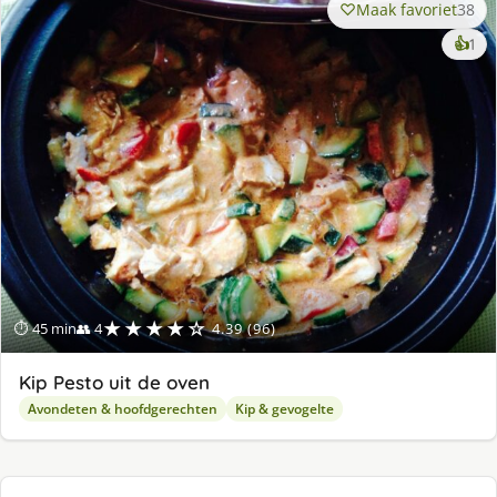
Maak favoriet
38
ke
👍
1
lek
ge
★★★★☆
⏱ 45 min
👥 4
4.39 (96)
Kip Pesto uit de oven
Avondeten & hoofdgerechten
Kip & gevogelte