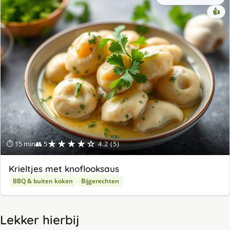
👍
★★★★☆
⏱ 15 min
👥 5
4.2 (5)
Krieltjes met knoflooksaus
BBQ & buiten koken
Bijgerechten
Lekker hierbij