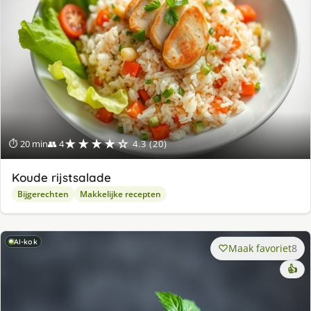
★★★★☆
⏱ 20 min
👥 4
4.3 (20)
Koude rijstsalade
Bijgerechten
Makkelijke recepten
AI-kok
Maak favoriet
8
👍