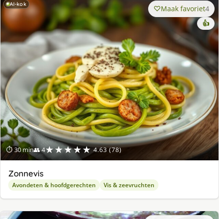
AI-kok
Maak favoriet
4
👍
★★★★★
⏱ 30 min
👥 4
4.63 (78)
Zonnevis
Avondeten & hoofdgerechten
Vis & zeevruchten