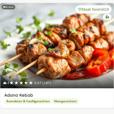
AI-kok
Maak favoriet
28
👍
★★★★★
👥 4
4.67 (141)
Adana Kebab
Avondeten & hoofdgerechten
Vleesgerechten