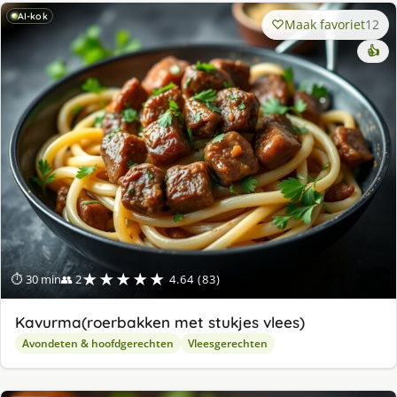
AI-kok
Maak favoriet
12
👍
★★★★★
⏱ 30 min
👥 2
4.64 (83)
Kavurma(roerbakken met stukjes vlees)
Avondeten & hoofdgerechten
Vleesgerechten