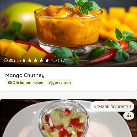
★★★★★
⏱ 30 min
4.71 (7)
Mango Chutney
BBQ & buiten koken
Bijgerechten
Maak favoriet
10
👍