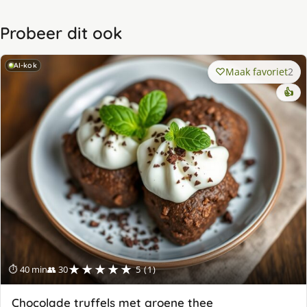
Probeer dit ook
AI-kok
Maak favoriet
2
👍
★★★★★
⏱ 40 min
👥 30
5 (1)
Chocolade truffels met groene thee