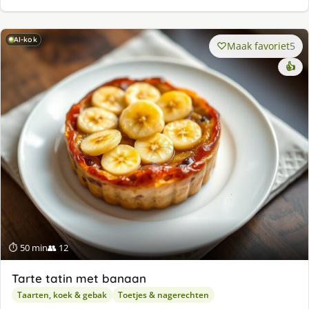
AI-kok
Maak favoriet
5
👍
⏱ 50 min
👥 12
Tarte tatin met banaan
Taarten, koek & gebak
Toetjes & nagerechten