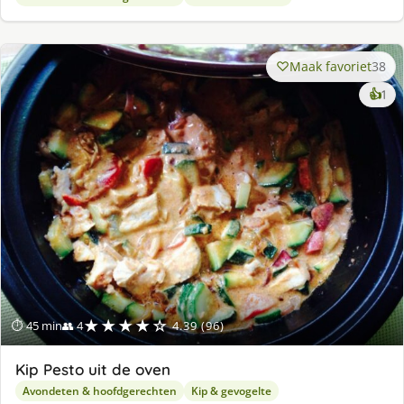
Maak favoriet
38
ke
👍
1
lek
ge
★★★★☆
⏱ 45 min
👥 4
4.39 (96)
Kip Pesto uit de oven
Avondeten & hoofdgerechten
Kip & gevogelte