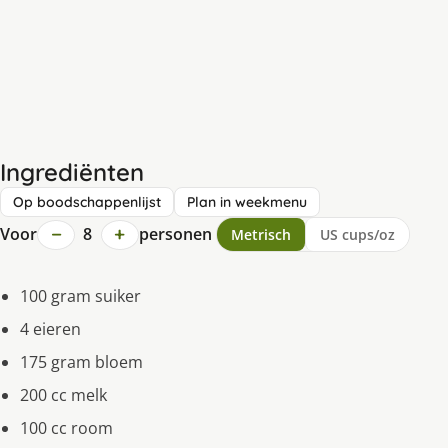
Ingrediënten
Op boodschappenlijst
Plan in weekmenu
−
+
Voor
8
personen
Metrisch
US cups/oz
100 gram suiker
4 eieren
175 gram bloem
200 cc melk
100 cc room