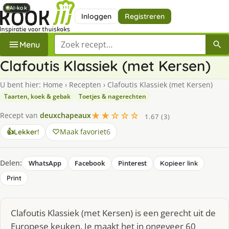
AI-kok
AI-kok
AI-kok
AI-kok
AI-kok
AI-kok
Inloggen
Registreren
Zoek een recept
Menu
Clafoutis Klassiek (met Kersen)
U bent hier:
Home
›
Recepten
›
Clafoutis Klassiek (met Kersen)
Taarten, koek & gebak
Toetjes & nagerechten
★★☆☆☆
Recept van
deuxchapeaux
1.67 (3)
Maak favoriet
6
👍
Lekker!
Delen:
WhatsApp
Facebook
Pinterest
Kopieer link
Print
Clafoutis Klassiek (met Kersen) is een gerecht uit de
Europese keuken. Je maakt het in ongeveer 60