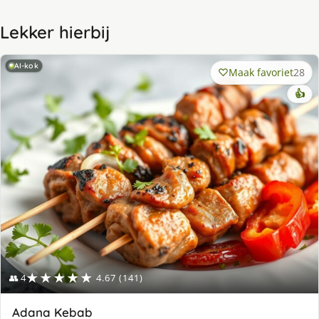
Lekker hierbij
AI-kok
Maak favoriet
28
👍
★★★★★
👥 4
4.67 (141)
Adana Kebab