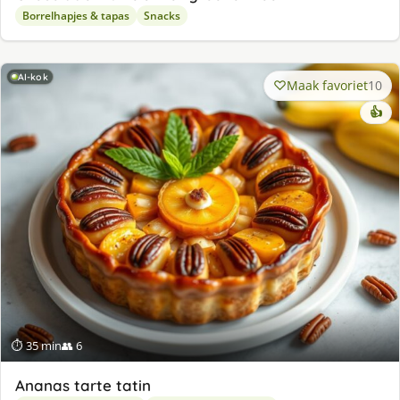
Borrelhapjes & tapas
Snacks
AI-kok
Maak favoriet
10
👍
⏱ 35 min
👥 6
Ananas tarte tatin