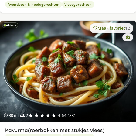
Avondeten & hoofdgerechten
Vleesgerechten
AI-kok
Maak favoriet
12
👍
★★★★★
⏱ 30 min
👥 2
4.64 (83)
Kavurma(roerbakken met stukjes vlees)