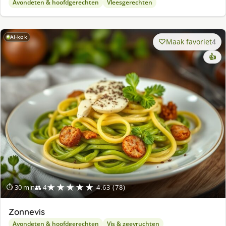
Avondeten & hoofdgerechten
Vleesgerechten
AI-kok
Maak favoriet
4
👍
★★★★★
⏱ 30 min
👥 4
4.63 (78)
Zonnevis
Avondeten & hoofdgerechten
Vis & zeevruchten