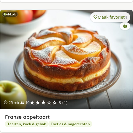
AI-kok
Maak favoriet
4
👍
★★★☆☆
⏱ 25 min
👥 10
3 (1)
Franse appeltaart
Taarten, koek & gebak
Toetjes & nagerechten