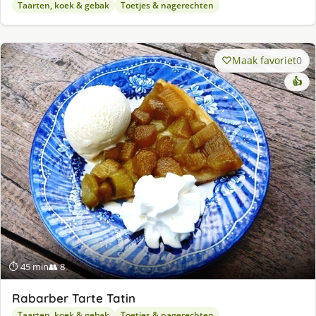
Taarten, koek & gebak
Toetjes & nagerechten
Maak favoriet
0
👍
⏱ 45 min
👥 8
Rabarber Tarte Tatin
Taarten, koek & gebak
Toetjes & nagerechten