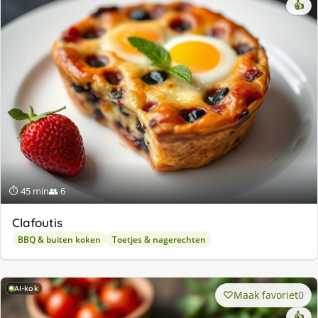
👍
⏱ 45 min
👥 6
Clafoutis
BBQ & buiten koken
Toetjes & nagerechten
AI-kok
Maak favoriet
0
👍