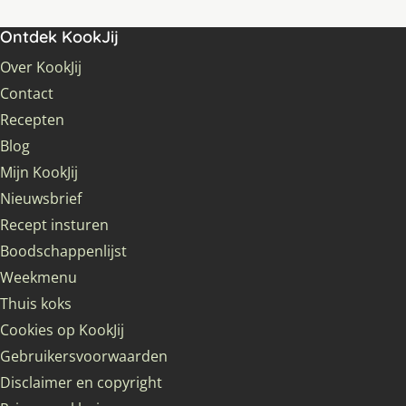
Ontdek KookJij
Over KookJij
Contact
Recepten
Blog
Mijn KookJij
Nieuwsbrief
Recept insturen
Boodschappenlijst
Weekmenu
Thuis koks
Cookies op KookJij
Gebruikersvoorwaarden
Disclaimer en copyright