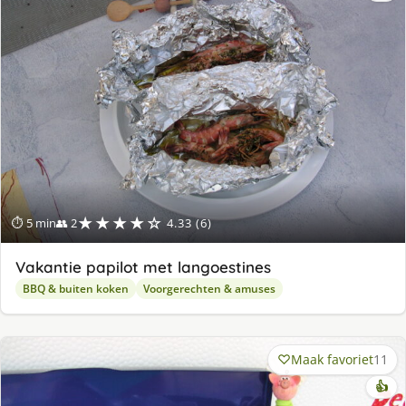
★★★★☆
⏱ 5 min
👥 2
4.33 (6)
Vakantie papilot met langoestines
BBQ & buiten koken
Voorgerechten & amuses
Maak favoriet
11
👍