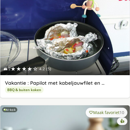
★★★★☆
👥 2
4.2 (5)
Vakantie : Papilot met kabeljauwfilet en …
BBQ & buiten koken
AI-kok
Maak favoriet
10
👍