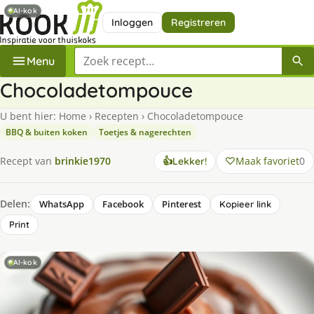
AI-kok
Inloggen
Registreren
Zoek een recept
Menu
Chocoladetompouce
U bent hier:
Home
›
Recepten
›
Chocoladetompouce
BBQ & buiten koken
Toetjes & nagerechten
Maak favoriet
0
Recept van
brinkie1970
👍
Lekker!
Delen:
WhatsApp
Facebook
Pinterest
Kopieer link
Print
AI-kok