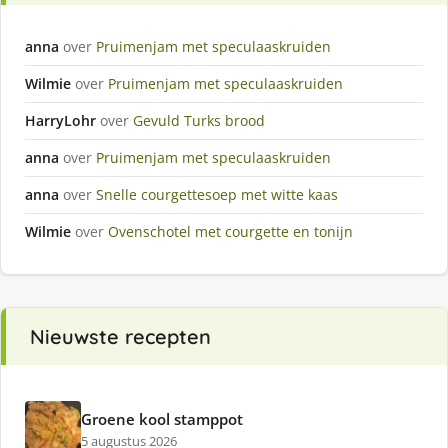
anna
over
Pruimenjam met speculaaskruiden
Wilmie
over
Pruimenjam met speculaaskruiden
HarryLohr
over
Gevuld Turks brood
anna
over
Pruimenjam met speculaaskruiden
anna
over
Snelle courgettesoep met witte kaas
Wilmie
over
Ovenschotel met courgette en tonijn
Nieuwste recepten
Groene kool stamppot
5 augustus 2026