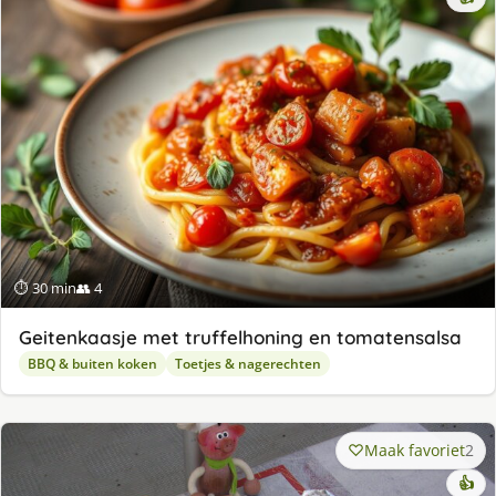
⏱ 30 min
👥 4
Geitenkaasje met truffelhoning en tomatensalsa
BBQ & buiten koken
Toetjes & nagerechten
Maak favoriet
2
👍