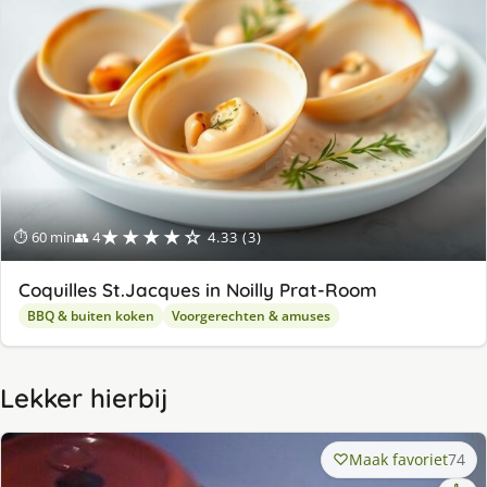
★★★★☆
⏱ 60 min
👥 4
4.33 (3)
Coquilles St.Jacques in Noilly Prat-Room
BBQ & buiten koken
Voorgerechten & amuses
Lekker hierbij
Maak favoriet
74