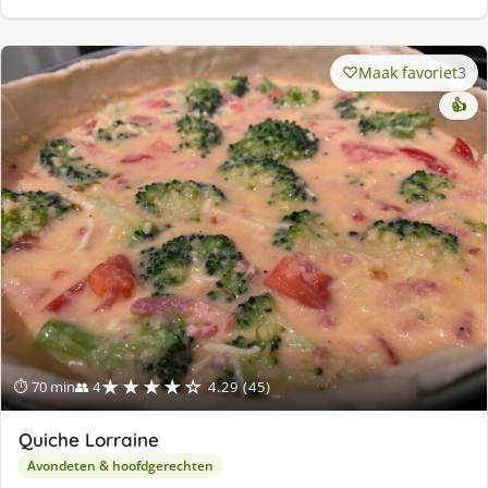
Maak favoriet
3
👍
★★★★☆
⏱ 70 min
👥 4
4.29 (45)
Quiche Lorraine
Avondeten & hoofdgerechten