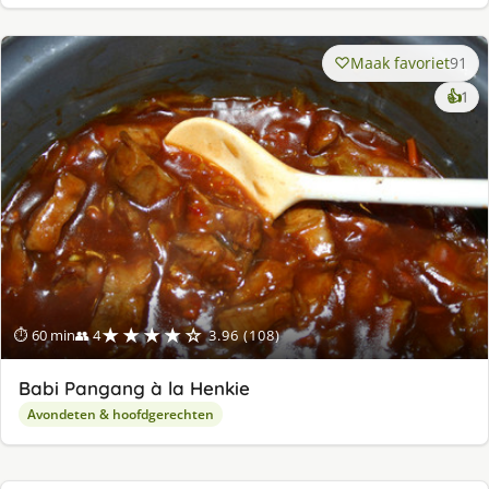
Maak favoriet
91
ke
👍
1
lek
ge
★★★★☆
⏱ 60 min
👥 4
3.96 (108)
Babi Pangang à la Henkie
Avondeten & hoofdgerechten