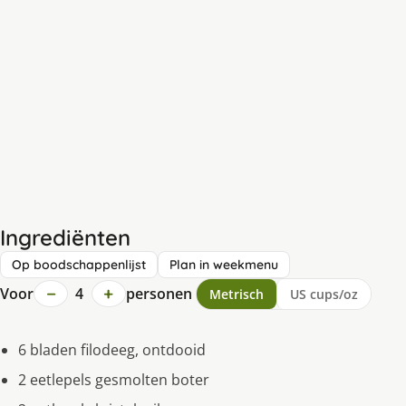
Ingrediënten
Op boodschappenlijst
Plan in weekmenu
−
+
Voor
4
personen
Metrisch
US cups/oz
6 bladen filodeeg, ontdooid
2 eetlepels gesmolten boter