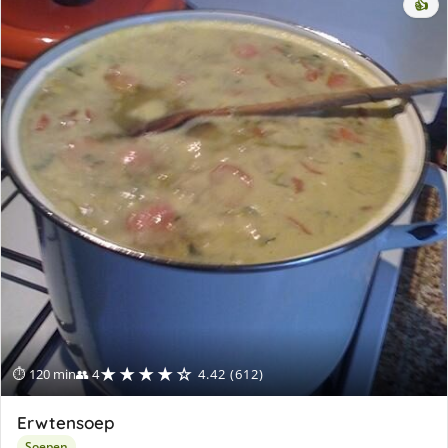
👍
★★★★☆
⏱ 120 min
👥 4
4.42 (612)
Erwtensoep
Soepen