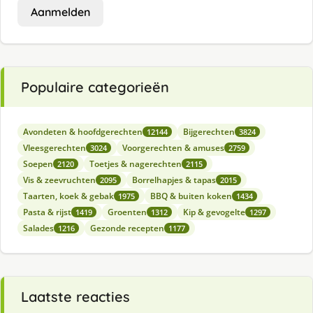
Aanmelden
Populaire categorieën
Avondeten & hoofdgerechten
Bijgerechten
12144
3824
Vleesgerechten
Voorgerechten & amuses
3024
2759
Soepen
Toetjes & nagerechten
2120
2115
Vis & zeevruchten
Borrelhapjes & tapas
2095
2015
Taarten, koek & gebak
BBQ & buiten koken
1975
1434
Pasta & rijst
Groenten
Kip & gevogelte
1419
1312
1297
Salades
Gezonde recepten
1216
1177
Laatste reacties