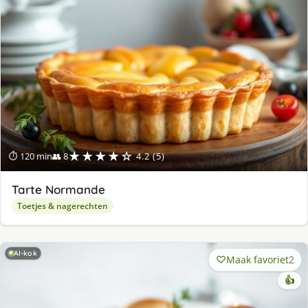
★★★★☆
⏱ 120 min
👥 8
4.2 (5)
Tarte Normande
Toetjes & nagerechten
AI-kok
Maak favoriet
2
👍