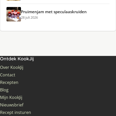
Pruimenjam met speculaaskruiden
28 juli 2026
Ontdek KookJij
Over KookJij
Contact
Recepten
Blog
Mijn KookJij
Nieuwsbrief
Recept insturen