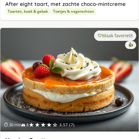
After eight taart, met zachte choco-mintcreme
Taarten, koek & gebak
Toetjes & nagerechten
Maak favoriet
8
👍
★★★★☆
⏱ 30 min
👥 8
3.57 (7)