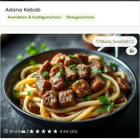
Adana Kebab
Avondeten & hoofdgerechten
Vleesgerechten
Maak favoriet
12
👍
★★★★★
⏱ 30 min
👥 2
4.64 (83)