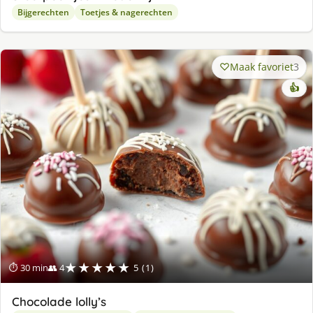
Bijgerechten
Toetjes & nagerechten
Maak favoriet
3
👍
★★★★★
⏱ 30 min
👥 4
5 (1)
Chocolade lolly’s