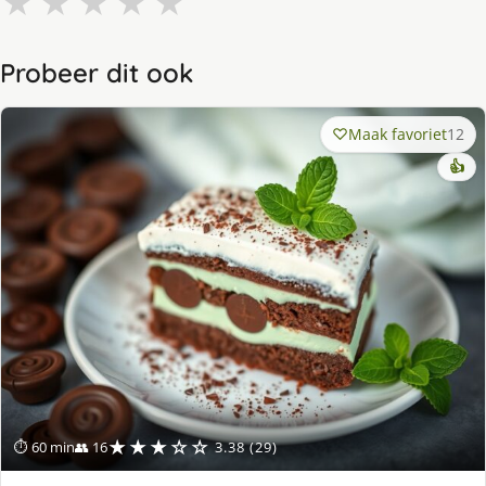
★
★
★
★
★
Probeer dit ook
Maak favoriet
12
👍
★★★☆☆
⏱ 60 min
👥 16
3.38 (29)