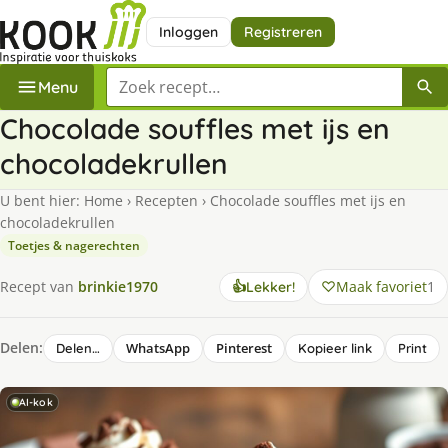
Inloggen
Registreren
Zoek een recept
Menu
Chocolade souffles met ijs en
chocoladekrullen
U bent hier:
Home
›
Recepten
›
Chocolade souffles met ijs en
chocoladekrullen
Toetjes & nagerechten
Maak favoriet
1
Recept van
brinkie1970
👍
Lekker!
Delen:
WhatsApp
Pinterest
Delen…
Kopieer link
Print
AI-kok