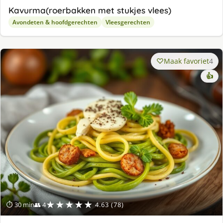
Kavurma(roerbakken met stukjes vlees)
Avondeten & hoofdgerechten
Vleesgerechten
Maak favoriet
4
👍
★★★★★
⏱ 30 min
👥 4
4.63 (78)