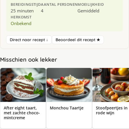
BEREIDINGSTIJD
AANTAL PERSONEN
MOEILIJKHEID
25 minuten
4
Gemiddeld
HERKOMST
Onbekend
Direct naar recept ↓
Beoordeel dit recept ★
Misschien ook lekker
After eight taart,
Monchou Taartje
Stoofpeertjes in
met zachte choco-
rode wijn
mintcreme