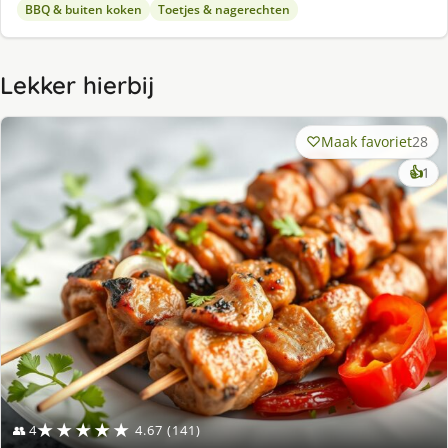
BBQ & buiten koken
Toetjes & nagerechten
Lekker hierbij
Maak favoriet
28
ke
👍
1
lek
ge
★★★★★
👥 4
4.67 (141)