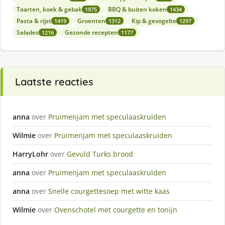
Taarten, koek & gebak
BBQ & buiten koken
1975
1434
Pasta & rijst
Groenten
Kip & gevogelte
1419
1312
1297
Salades
Gezonde recepten
1216
1177
Laatste reacties
anna
over
Pruimenjam met speculaaskruiden
Wilmie
over
Pruimenjam met speculaaskruiden
HarryLohr
over
Gevuld Turks brood
anna
over
Pruimenjam met speculaaskruiden
anna
over
Snelle courgettesoep met witte kaas
Wilmie
over
Ovenschotel met courgette en tonijn