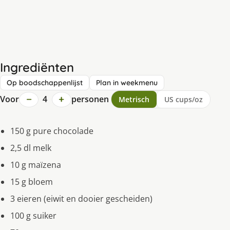
Ingrediënten
Op boodschappenlijst
Plan in weekmenu
−
+
Voor
4
personen
Metrisch
US cups/oz
150 g pure chocolade
2,5 dl melk
10 g maïzena
15 g bloem
3 eieren (eiwit en dooier gescheiden)
100 g suiker