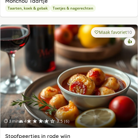
Monchou Taartje
Taarten, koek & gebak
Toetjes & nagerechten
Maak favoriet
10
👍
★★★★☆
⏱ 3 min
👥 4
3.5 (6)
Stoofpeertjes in rode wijn