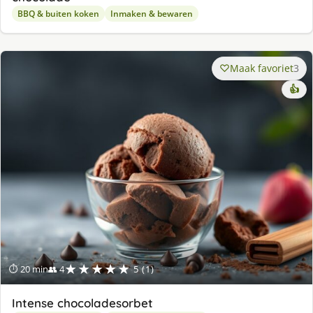
BBQ & buiten koken
Inmaken & bewaren
Maak favoriet
3
👍
★★★★★
⏱ 20 min
👥 4
5 (1)
Intense chocoladesorbet