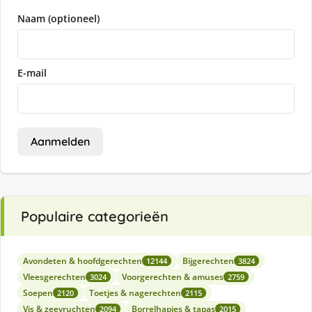
Naam (optioneel)
E-mail
Aanmelden
Populaire categorieën
Avondeten & hoofdgerechten
Bijgerechten
12144
3824
Vleesgerechten
Voorgerechten & amuses
3024
2759
Soepen
Toetjes & nagerechten
2120
2115
Vis & zeevruchten
Borrelhapjes & tapas
2094
2015