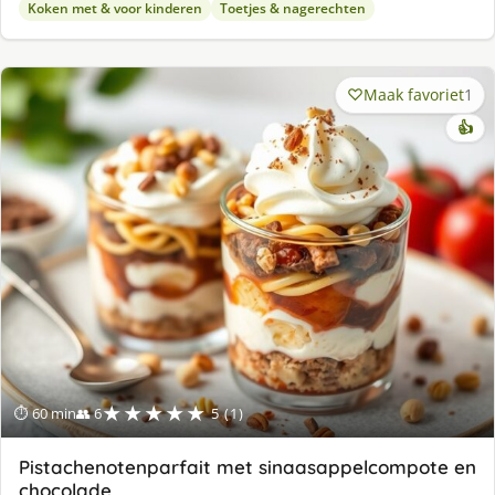
Koken met & voor kinderen
Toetjes & nagerechten
Maak favoriet
1
👍
★★★★★
⏱ 60 min
👥 6
5 (1)
Pistachenotenparfait met sinaasappelcompote en
chocolade