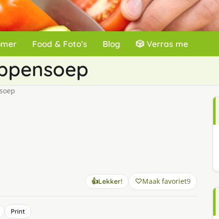
omer
Food & Foto’s
Blog
🎲 Verras me
ippensoep
nsoep
Maak favoriet
9
👍
Lekker!
Print