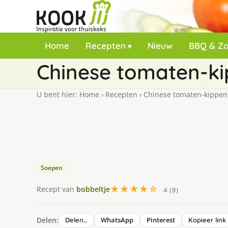
Home
Recepten
Nieuw
BBQ & Z
Chinese tomaten-k
U bent hier:
Home
›
Recepten
›
Chinese tomaten-kippe
Soepen
★★★★☆
Recept van
bobbeltje
4 (8)
Delen:
WhatsApp
Pinterest
Delen…
Kopieer link