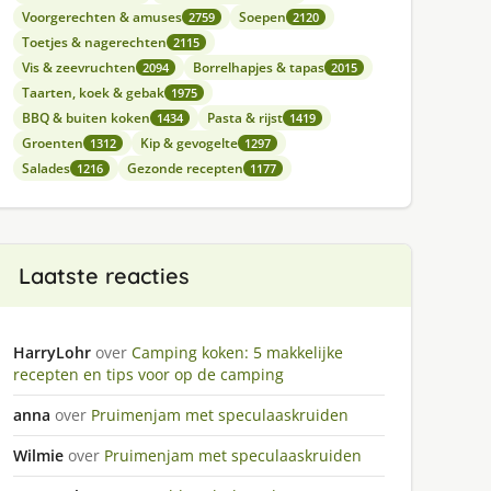
Voorgerechten & amuses
Soepen
2759
2120
Toetjes & nagerechten
2115
Vis & zeevruchten
Borrelhapjes & tapas
2094
2015
Taarten, koek & gebak
1975
BBQ & buiten koken
Pasta & rijst
1434
1419
Groenten
Kip & gevogelte
1312
1297
Salades
Gezonde recepten
1216
1177
Laatste reacties
HarryLohr
over
Camping koken: 5 makkelijke
recepten en tips voor op de camping
anna
over
Pruimenjam met speculaaskruiden
Wilmie
over
Pruimenjam met speculaaskruiden