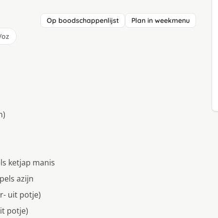
Op boodschappenlijst
Plan in weekmenu
/oz
n)
els ketjap manis
els azijn
 uit potje)
t potje)