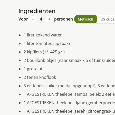
Ingrediënten
−
+
Voor
4
personen
Metrisch
US cups
1 liter kokend water
1 liter tomatensap (pak)
2 kipfilets (+/- 425 gr.)
2 bouillonblokjes (naar smaak kip of tuinkruide
1 grote ui
2 tenen knoflook
5 eetlepels suiker (beetje opgehoopt); 3 eetlep
1 AFGESTREKEN theelepel sambal oelek; 2 eetlep
1 AFGESTREKEN theelepel djahe (gemberpoeder-
1 AFGESTREKEN theelepel sereh (citroengras- ui