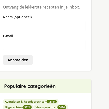
Ontvang de lekkerste recepten in je inbox.
Naam (optioneel)
E-mail
Aanmelden
Populaire categorieën
Avondeten & hoofdgerechten
12144
Bijgerechten
Vleesgerechten
3824
3024