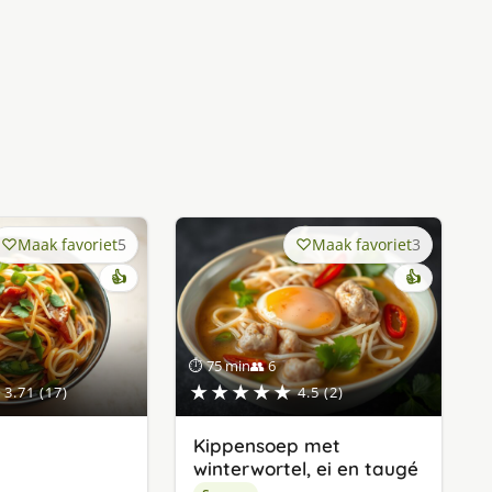
Maak favoriet
5
Maak favoriet
3
👍
👍
⏱ 75 min
👥 6
★★★★★
3.71 (17)
4.5 (2)
Kippensoep met
winterwortel, ei en taugé