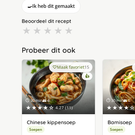
🍳
Ik heb dit gemaakt
Beoordeel dit recept
★
★
★
★
★
Probeer dit ook
Maak favoriet
15
👍
⏱ 30 min
👥 4
⏱ 30 min
👥 6
★★★★☆
★★★★☆
4.27 (11)
Chinese kippensoep
Bamisoep
Soepen
Soepen