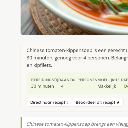
Chinese tomaten-kippensoep is een gerecht u
30 minuten, genoeg voor 4 personen. Belangr
en kipfilets.
BEREIDINGSTIJD
AANTAL PERSONEN
MOEILIJKHEID
K
30 minuten
4
Makkelijk
O
Direct naar recept ↓
Beoordeel dit recept ★
Chinese tomaten-kippensoep brengt een vleugj