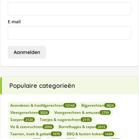
E-mail
Aanmelden
Populaire categorieën
Avondeten & hoofdgerechten
Bijgerechten
12144
3824
Vleesgerechten
Voorgerechten & amuses
3024
2759
Soepen
Toetjes & nagerechten
2120
2115
Vis & zeevruchten
Borrelhapjes & tapas
2094
2015
Taarten, koek & gebak
BBQ & buiten koken
1975
1434