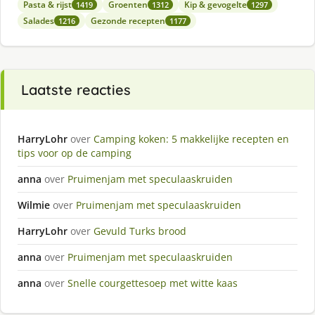
Pasta & rijst
Groenten
Kip & gevogelte
1419
1312
1297
Salades
Gezonde recepten
1216
1177
Laatste reacties
HarryLohr
over
Camping koken: 5 makkelijke recepten en
tips voor op de camping
anna
over
Pruimenjam met speculaaskruiden
Wilmie
over
Pruimenjam met speculaaskruiden
HarryLohr
over
Gevuld Turks brood
anna
over
Pruimenjam met speculaaskruiden
anna
over
Snelle courgettesoep met witte kaas