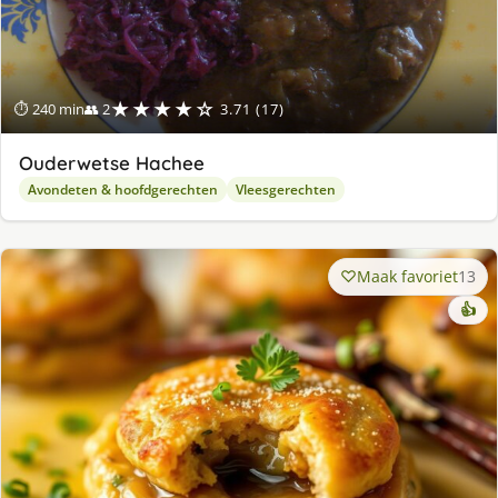
★★★★☆
⏱ 240 min
👥 2
3.71 (17)
Ouderwetse Hachee
Avondeten & hoofdgerechten
Vleesgerechten
Maak favoriet
13
👍