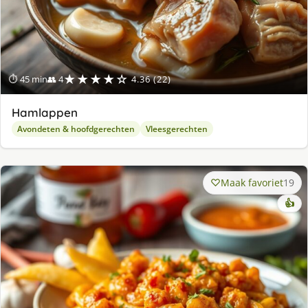
★★★★☆
⏱ 45 min
👥 4
4.36 (22)
Hamlappen
Avondeten & hoofdgerechten
Vleesgerechten
Maak favoriet
19
👍