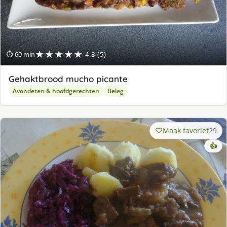
★★★★★
⏱ 60 min
4.8 (5)
Gehaktbrood mucho picante
Avondeten & hoofdgerechten
Beleg
Maak favoriet
29
👍