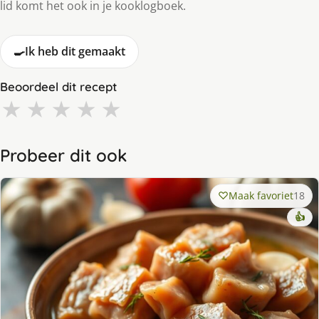
lid komt het ook in je kooklogboek.
🍳
Ik heb dit gemaakt
Beoordeel dit recept
★
★
★
★
★
Probeer dit ook
Maak favoriet
18
👍