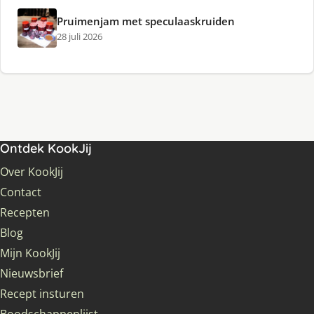
Pruimenjam met speculaaskruiden
28 juli 2026
Ontdek KookJij
Over KookJij
Contact
Recepten
Blog
Mijn KookJij
Nieuwsbrief
Recept insturen