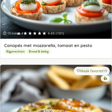
★★★★★
⏱ 15 min
👥 4
4.65 (101)
Canapés met mozzarella, tomaat en pesto
Bijgerechten
Brood & beleg
Maak favoriet
19
👍