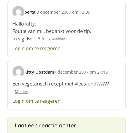
bertal
8 december 2007 om 13:39
s
c
Hallo kitty,
h
Foutje van mij, bedankt voor de tip.
r
m.v.g. Bert Allers
Melden
e
e
Login om te reageren
f
:
Kitty Oostdam
7 december 2007 om 21:13
s
c
Een vegetarisch recept met vleesfond??????
h
Melden
r
e
Login om te reageren
e
f
:
Laat een reactie achter