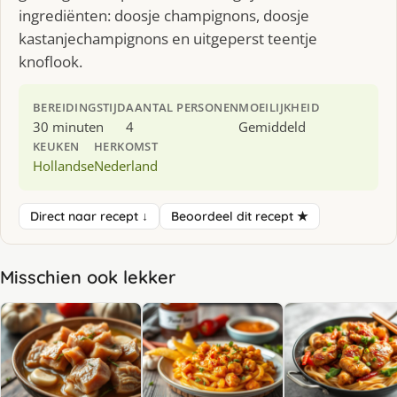
ingrediënten: doosje champignons, doosje
kastanjechampignons en uitgeperst teentje
knoflook.
BEREIDINGSTIJD
AANTAL PERSONEN
MOEILIJKHEID
30 minuten
4
Gemiddeld
KEUKEN
HERKOMST
Hollandse
Nederland
Direct naar recept ↓
Beoordeel dit recept ★
Misschien ook lekker