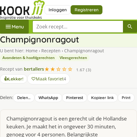
Inloggen
Registreren
Zoek een recept
Menu
Champignonragout
U bent hier:
Home
›
Recepten
›
Champignonragout
Avondeten & hoofdgerechten
Vleesgerechten
★★☆☆☆
Recept van
bertallers
1.67 (3)
Maak favoriet
4
👍
Lekker!
Delen:
WhatsApp
Pinterest
Delen…
Kopieer link
Print
Champignonragout is een gerecht uit de Hollandse
keuken. Je maakt het in ongeveer 30 minuten,
genoeg voor 4 personen. Belangrijkste