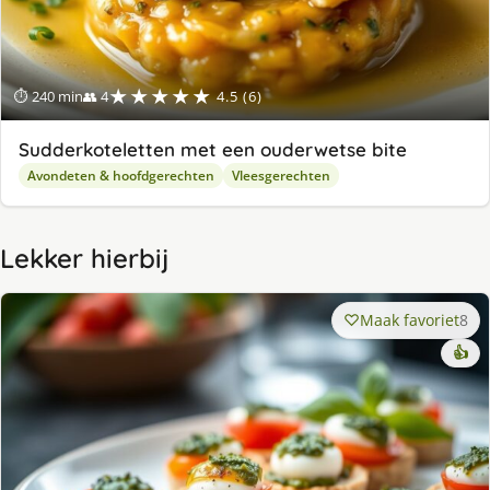
★★★★★
⏱ 240 min
👥 4
4.5 (6)
Sudderkoteletten met een ouderwetse bite
Avondeten & hoofdgerechten
Vleesgerechten
Lekker hierbij
Maak favoriet
8
👍