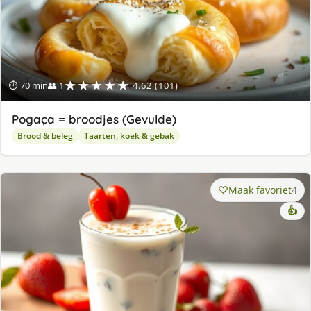
★★★★★
⏱ 70 min
👥 1
4.62 (101)
Pogaça = broodjes (Gevulde)
Brood & beleg
Taarten, koek & gebak
Maak favoriet
4
👍