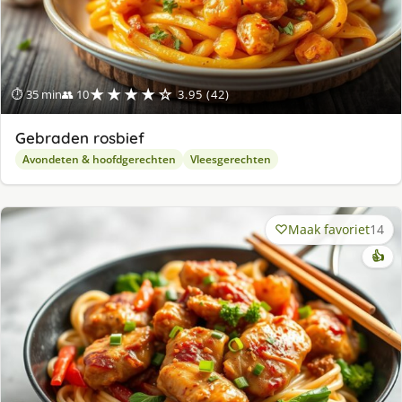
★★★★☆
⏱ 35 min
👥 10
3.95 (42)
Gebraden rosbief
Avondeten & hoofdgerechten
Vleesgerechten
Maak favoriet
14
👍