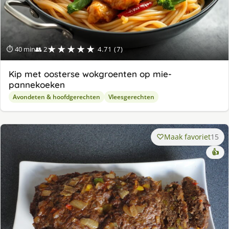
★★★★★
⏱ 40 min
👥 2
4.71 (7)
Kip met oosterse wokgroenten op mie-
pannekoeken
Avondeten & hoofdgerechten
Vleesgerechten
Maak favoriet
15
👍