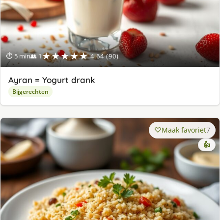
★★★★★
⏱ 5 min
👥 1
4.64 (90)
Ayran = Yogurt drank
Bijgerechten
Maak favoriet
7
👍