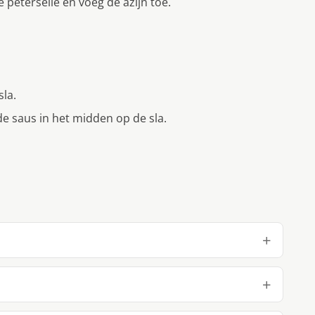
 peterselie en voeg de azijn toe.
sla.
 de saus in het midden op de sla.