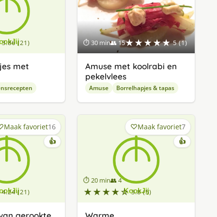
★★★★★
3.86 (21)
⏱ 30 min
👥 15
5 (1)
tjes met
Amuse met koolrabi en
pekelvlees
ensrecepten
Amuse
Borrelhapjes & tapas
Maak favoriet
16
Maak favoriet
7
👍
👍
⏱ 20 min
👥 4
★★★★☆
4.24 (21)
3.8 (5)
van gerookte
Warme