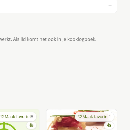
werkt. Als lid komt het ook in je kooklogboek.
Maak favoriet
5
Maak favoriet
1
👍
👍