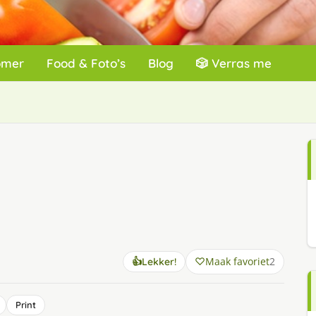
omer
Food & Foto’s
Blog
🎲 Verras me
Maak favoriet
2
👍
Lekker!
Print