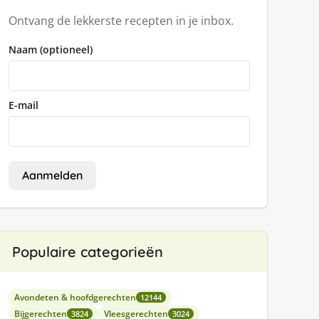
Ontvang de lekkerste recepten in je inbox.
Naam (optioneel)
E-mail
Aanmelden
Populaire categorieën
Avondeten & hoofdgerechten
12144
Bijgerechten
Vleesgerechten
3824
3024