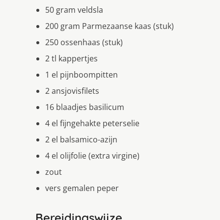
50 gram veldsla
200 gram Parmezaanse kaas (stuk)
250 ossenhaas (stuk)
2 tl kappertjes
1 el pijnboompitten
2 ansjovisfilets
16 blaadjes basilicum
4 el fijngehakte peterselie
2 el balsamico-azijn
4 el olijfolie (extra virgine)
zout
vers gemalen peper
Bereidingswijze