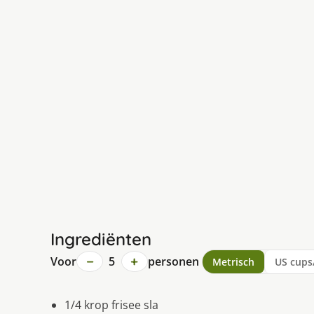
Ingrediënten
−
+
Voor
5
personen
Metrisch
US cups
1/4 krop frisee sla