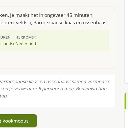
uken. Je maakt het in ongeveer 45 minuten,
iënten: veldsla, Parmezaanse kaas en ossenhaas.
EUKEN
HERKOMST
ollandse
Nederland
a, Parmezaanse kaas en ossenhaas: samen vormen ze
n en je verwent er 5 personen mee. Benieuwd hoe
tap.
art kookmodus