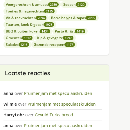
Voorgerechten & amuses
Soepen
2759
2120
Toetjes & nagerechten
2115
Vis & zeevruchten
Borrelhapjes & tapas
2094
2015
Taarten, koek & gebak
1975
BBQ & buiten koken
Pasta & rijst
1434
1419
Groenten
Kip & gevogelte
1312
1297
Salades
Gezonde recepten
1216
1177
Laatste reacties
anna
over
Pruimenjam met speculaaskruiden
Wilmie
over
Pruimenjam met speculaaskruiden
HarryLohr
over
Gevuld Turks brood
anna
over
Pruimenjam met speculaaskruiden