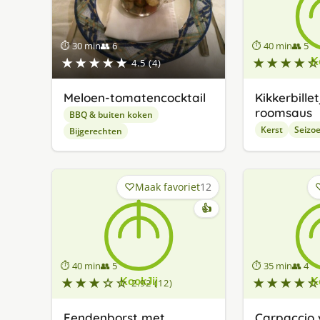
⏱ 30 min
👥 6
⏱ 40 min
👥 5
★★★★★
★★★★☆
4.5 (4)
Meloen-tomatencocktail
Kikkerbille
roomsaus
BBQ & buiten koken
Kerst
Seizo
Bijgerechten
Maak favoriet
12
👍
⏱ 40 min
👥 5
⏱ 35 min
👥 4
★★★☆☆
★★★★☆
2.92 (12)
Eendenborst met
Carpaccio 