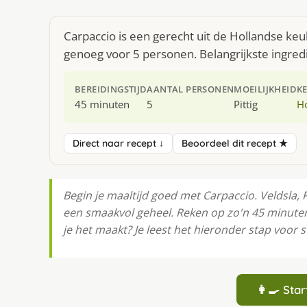
Carpaccio is een gerecht uit de Hollandse ke
genoeg voor 5 personen. Belangrijkste ingred
BEREIDINGSTIJD
AANTAL PERSONEN
MOEILIJKHEID
K
45 minuten
5
Pittig
H
Direct naar recept ↓
Beoordeel dit recept ★
Begin je maaltijd goed met Carpaccio. Veldsl
een smaakvol geheel. Reken op zo'n 45 minute
je het maakt? Je leest het hieronder stap voor s
👩‍🍳 St