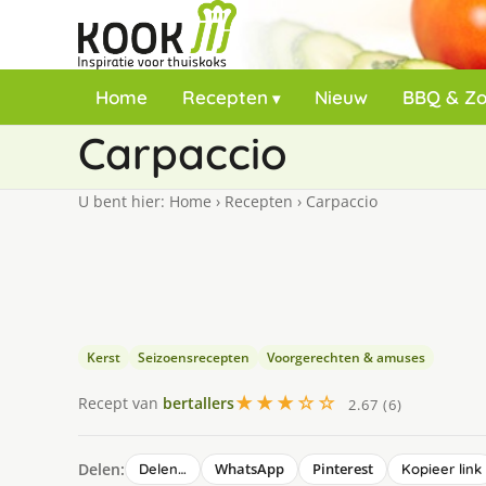
Home
Recepten
Nieuw
BBQ & Z
Carpaccio
U bent hier:
Home
›
Recepten
›
Carpaccio
Kerst
Seizoensrecepten
Voorgerechten & amuses
★★★☆☆
Recept van
bertallers
2.67 (6)
Delen:
WhatsApp
Pinterest
Delen…
Kopieer link