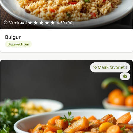
★★★★★
⏱ 30 min
👥 4
4.59 (90)
Bulgur
Bijgerechten
Maak favoriet
3
👍