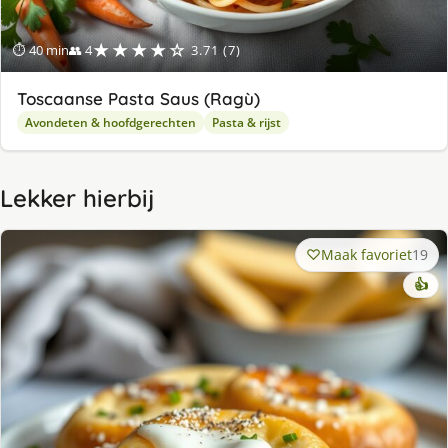
★★★★☆
⏱ 40 min
👥 4
3.71 (7)
Toscaanse Pasta Saus (Ragù)
Avondeten & hoofdgerechten
Pasta & rijst
Lekker hierbij
Maak favoriet
19
👍