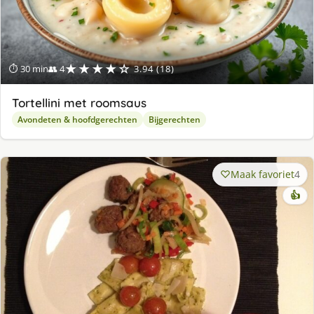
★★★★☆
⏱ 30 min
👥 4
3.94 (18)
Tortellini met roomsaus
Avondeten & hoofdgerechten
Bijgerechten
Maak favoriet
4
👍