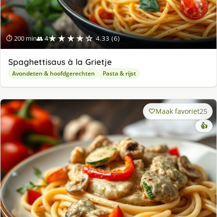
★★★★☆
⏱ 200 min
👥 4
4.33 (6)
Spaghettisaus à la Grietje
Avondeten & hoofdgerechten
Pasta & rijst
Maak favoriet
25
👍