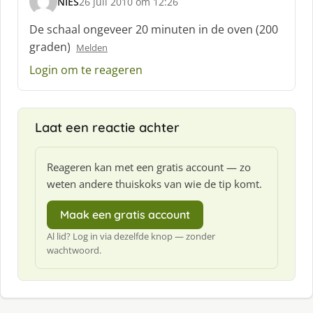
NIES
26 juli 2010 om 12:26
s
c
De schaal ongeveer 20 minuten in de oven (200
h
graden)
Melden
r
e
Login om te reageren
e
f
:
Laat een reactie achter
Reageren kan met een gratis account — zo
weten andere thuiskoks van wie de tip komt.
Maak een gratis account
Al lid? Log in via dezelfde knop — zonder
wachtwoord.