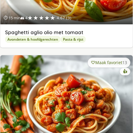
★★★★★
⏱ 15 min
👥 4
4.67 (3)
Spaghetti aglio olio met tomaat
Avondeten & hoofdgerechten
Pasta & rijst
Maak favoriet
13
👍