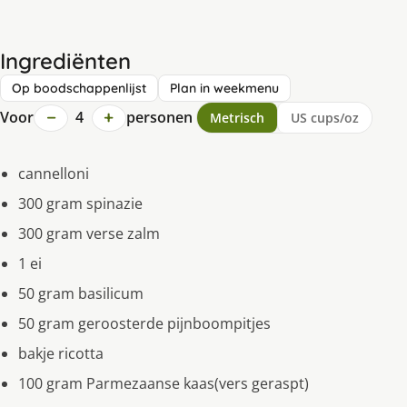
Ingrediënten
Op boodschappenlijst
Plan in weekmenu
−
+
Voor
4
personen
Metrisch
US cups/oz
cannelloni
300 gram spinazie
300 gram verse zalm
1 ei
50 gram basilicum
50 gram geroosterde pijnboompitjes
bakje ricotta
100 gram Parmezaanse kaas(vers geraspt)