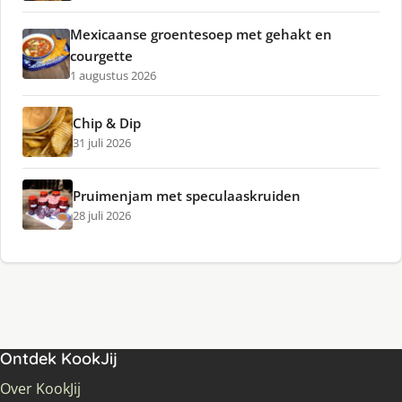
Mexicaanse groentesoep met gehakt en
courgette
1 augustus 2026
Chip & Dip
31 juli 2026
Pruimenjam met speculaaskruiden
28 juli 2026
Ontdek KookJij
Over KookJij