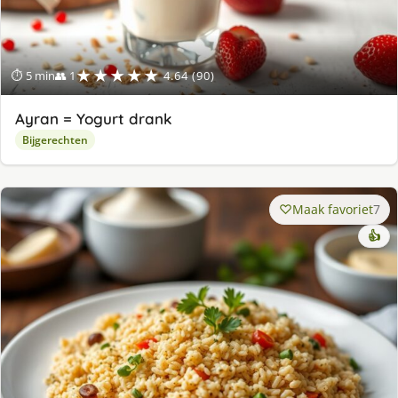
★★★★★
⏱ 5 min
👥 1
4.64 (90)
Ayran = Yogurt drank
Bijgerechten
Maak favoriet
7
👍