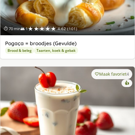
★★★★★
⏱ 70 min
👥 1
4.62 (101)
Pogaça = broodjes (Gevulde)
Brood & beleg
Taarten, koek & gebak
Maak favoriet
4
👍