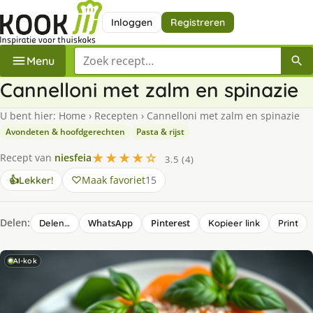
Inloggen
Registreren
Zoek een recept
Menu
Cannelloni met zalm en spinazie
U bent hier:
Home
›
Recepten
›
Cannelloni met zalm en spinazie
Avondeten & hoofdgerechten
Pasta & rijst
★★★★☆
Recept van
niesfeia
3.5 (4)
Maak favoriet
15
👍
Lekker!
Delen:
WhatsApp
Pinterest
Delen…
Kopieer link
Print
AI-kok