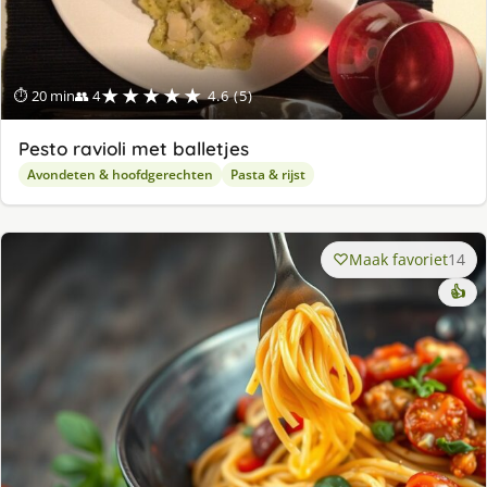
★★★★★
⏱ 20 min
👥 4
4.6 (5)
Pesto ravioli met balletjes
Avondeten & hoofdgerechten
Pasta & rijst
Maak favoriet
14
👍