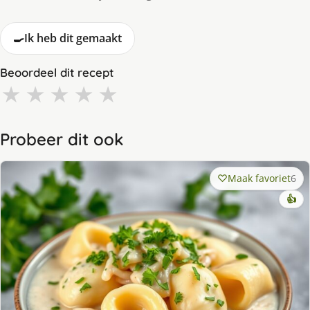
🍳
Ik heb dit gemaakt
Beoordeel dit recept
★
★
★
★
★
Probeer dit ook
Maak favoriet
6
👍