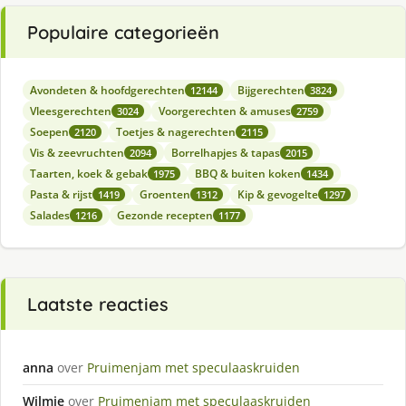
Populaire categorieën
Avondeten & hoofdgerechten
Bijgerechten
12144
3824
Vleesgerechten
Voorgerechten & amuses
3024
2759
Soepen
Toetjes & nagerechten
2120
2115
Vis & zeevruchten
Borrelhapjes & tapas
2094
2015
Taarten, koek & gebak
BBQ & buiten koken
1975
1434
Pasta & rijst
Groenten
Kip & gevogelte
1419
1312
1297
Salades
Gezonde recepten
1216
1177
Laatste reacties
anna
over
Pruimenjam met speculaaskruiden
Wilmie
over
Pruimenjam met speculaaskruiden