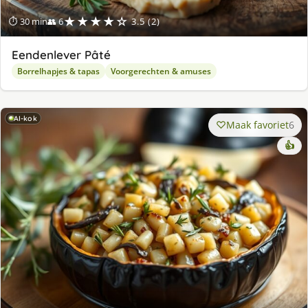
★★★★☆
⏱ 30 min
👥 6
3.5 (2)
Eendenlever Pâté
Borrelhapjes & tapas
Voorgerechten & amuses
AI-kok
Maak favoriet
6
👍