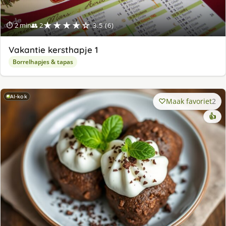
★★★★☆
⏱ 2 min
👥 2
3.5 (6)
Vakantie kersthapje 1
Borrelhapjes & tapas
AI-kok
Maak favoriet
2
👍