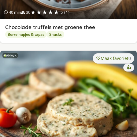
★★★★★
⏱ 40 min
👥 30
5 (1)
Chocolade truffels met groene thee
Borrelhapjes & tapas
Snacks
AI-kok
Maak favoriet
0
👍