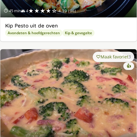
★★★★☆
⏱ 45 min
👥 4
4.39 (96)
Kip Pesto uit de oven
Avondeten & hoofdgerechten
Kip & gevogelte
Maak favoriet
3
👍