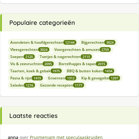
Populaire categorieën
Avondeten & hoofdgerechten
Bijgerechten
12144
3824
Vleesgerechten
Voorgerechten & amuses
3024
2759
Soepen
Toetjes & nagerechten
2120
2115
Vis & zeevruchten
Borrelhapjes & tapas
2095
2015
Taarten, koek & gebak
BBQ & buiten koken
1975
1434
Pasta & rijst
Groenten
Kip & gevogelte
1419
1312
1297
Salades
Gezonde recepten
1216
1177
Laatste reacties
anna
over
Pruimenjam met speculaaskruiden