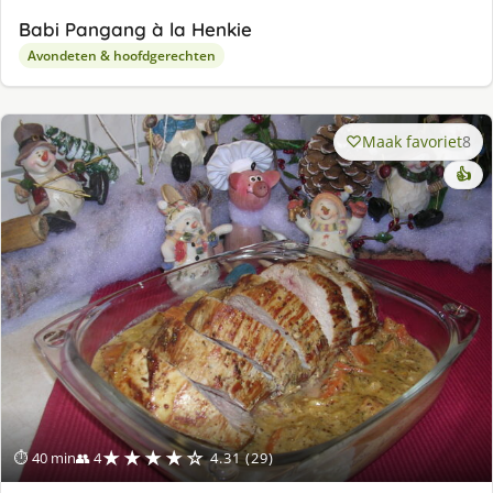
Babi Pangang à la Henkie
Avondeten & hoofdgerechten
Maak favoriet
8
👍
★★★★☆
⏱ 40 min
👥 4
4.31 (29)