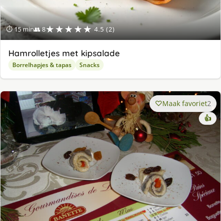
★★★★★
⏱ 15 min
👥 8
4.5 (2)
Hamrolletjes met kipsalade
Borrelhapjes & tapas
Snacks
Maak favoriet
2
👍