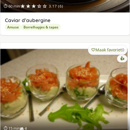
★★★☆☆
⏱ 60 min
3.17 (6)
Caviar d’aubergine
Amuse
Borrelhapjes & tapas
Maak favoriet
0
👍
⏱ 15 min
👥 4