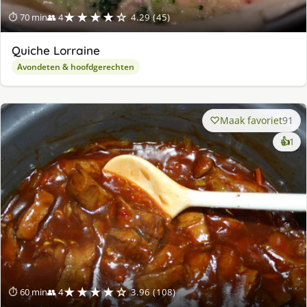
★★★★☆
⏱ 70 min
👥 4
4.29 (45)
Quiche Lorraine
Avondeten & hoofdgerechten
Maak favoriet
91
ke
👍
1
lek
ge
★★★★☆
⏱ 60 min
👥 4
3.96 (108)