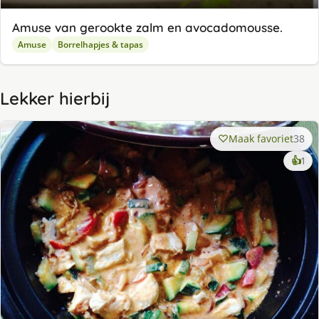
Amuse van gerookte zalm en avocadomousse.
Amuse
Borrelhapjes & tapas
Lekker hierbij
Maak favoriet
38
ke
👍
1
lek
ge