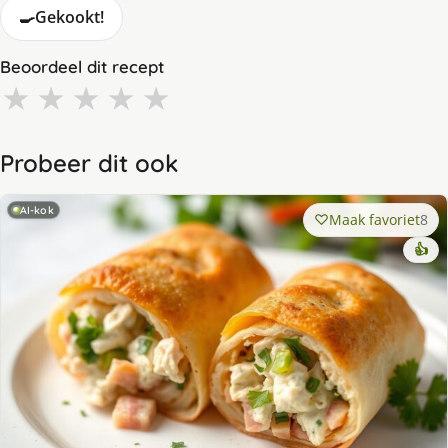
🍳
Gekookt!
Beoordeel dit recept
★
★
★
★
★
Probeer dit ook
AI-kok
Maak favoriet
8
👍