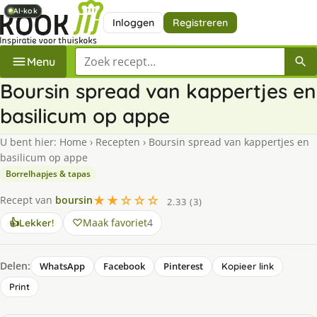
AI-kok
AI-kok
AI-kok
AI-kok
Inloggen
Registreren
Zoek een recept
Menu
Boursin spread van kappertjes en
basilicum op appe
U bent hier:
Home
›
Recepten
›
Boursin spread van kappertjes en
basilicum op appe
Borrelhapjes & tapas
★★☆☆☆
Recept van
boursin
2.33 (3)
Maak favoriet
4
👍
Lekker!
Delen:
WhatsApp
Facebook
Pinterest
Kopieer link
Print