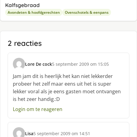
Kalfsgebraad
Avondeten & hoofdgerechten
Ovenschotels & eenpans
2 reacties
Lore De cock
5 september 2009 om 15:05
s
c
Jam jam dit is heerlijk het kan niet lekkerder
h
probeer het zelf maar eens uit het is super
r
lekker voral als je eens gasten moet ontvangen
e
is het zeer handig.:D
e
f
Login om te reageren
:
Lisa
5 september 2009 om 14:51
s