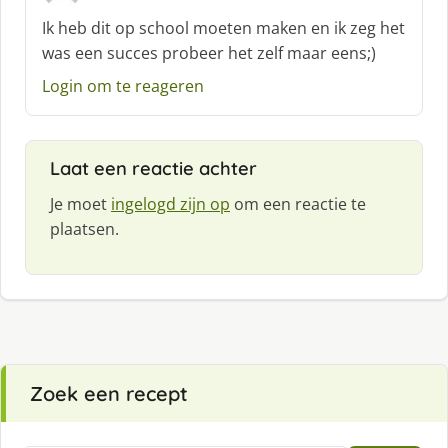
c
Ik heb dit op school moeten maken en ik zeg het
h
was een succes probeer het zelf maar eens;)
r
e
Login om te reageren
e
f
:
Laat een reactie achter
Je moet
ingelogd zijn op
om een reactie te
plaatsen.
Zoek een recept