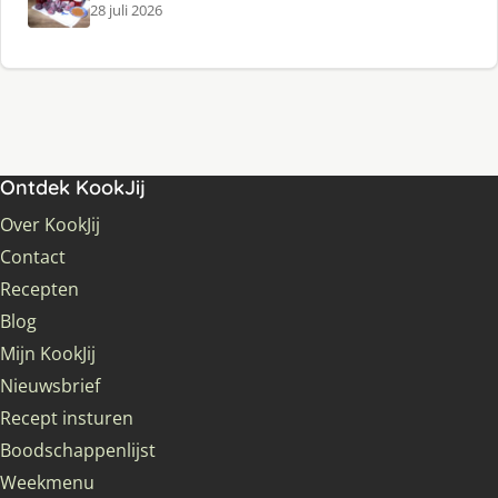
28 juli 2026
Ontdek KookJij
Over KookJij
Contact
Recepten
Blog
Mijn KookJij
Nieuwsbrief
Recept insturen
Boodschappenlijst
Weekmenu