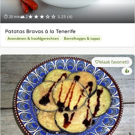
★★★☆☆
⏱ 20 min
👥 2
3.25 (4)
Patatas Bravas à la Tenerife
Avondeten & hoofdgerechten
Borrelhapjes & tapas
Maak favoriet
0
👍