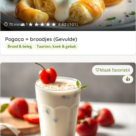
★★★★★
⏱ 70 min
👥 1
4.62 (101)
Pogaça = broodjes (Gevulde)
Brood & beleg
Taarten, koek & gebak
Maak favoriet
4
👍