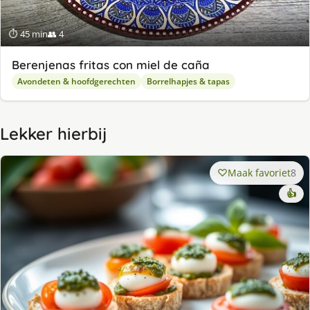
⏱ 45 min
👥 4
Berenjenas fritas con miel de caña
Avondeten & hoofdgerechten
Borrelhapjes & tapas
Lekker hierbij
Maak favoriet
8
👍