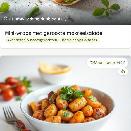
★★★★☆
⏱ 20 min
👥 12
4 (1)
Mini-wraps met gerookte makreelsalade
Avondeten & hoofdgerechten
Borrelhapjes & tapas
Maak favoriet
16
👍