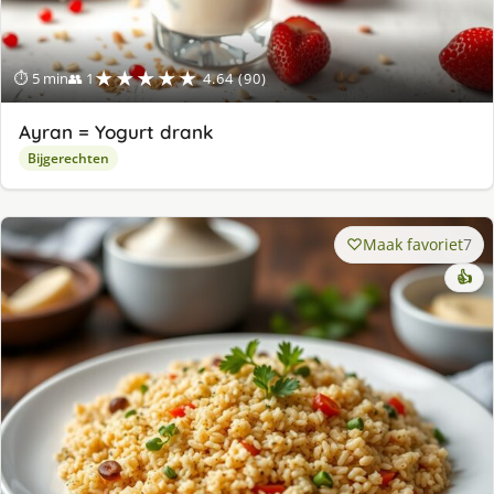
★★★★★
⏱ 5 min
👥 1
4.64 (90)
Ayran = Yogurt drank
Bijgerechten
Maak favoriet
7
👍