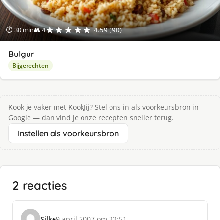
★★★★★
⏱ 30 min
👥 4
4.59 (90)
Bulgur
Bijgerechten
Kook je vaker met KookJij? Stel ons in als voorkeursbron in
Google — dan vind je onze recepten sneller terug.
Instellen als voorkeursbron
2 reacties
Silke
9 april 2007 om 22:51