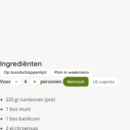
Ingrediënten
Op boodschappenlijst
Plan in weekmenu
−
+
Voor
4
personen
Metrisch
US cups/oz
220 gr.tuinbonen (pot)
1 bos munt
1 bos basilicum
2 el.citroensap