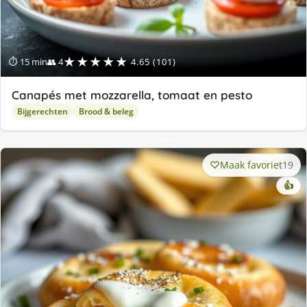
★★★★★
⏱ 15 min
👥 4
4.65 (101)
Canapés met mozzarella, tomaat en pesto
Bijgerechten
Brood & beleg
Maak favoriet
19
👍