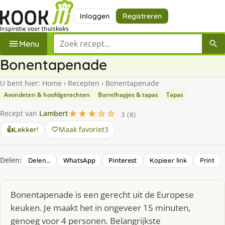
Inloggen
Registreren
Zoek een recept
Menu
Bonentapenade
U bent hier:
Home
›
Recepten
›
Bonentapenade
Avondeten & hoofdgerechten
Borrelhapjes & tapas
Tapas
★★★☆☆
Recept van
Lambert
3 (8)
Maak favoriet
3
👍
Lekker!
Delen:
WhatsApp
Pinterest
Delen…
Kopieer link
Print
Bonentapenade is een gerecht uit de Europese
keuken. Je maakt het in ongeveer 15 minuten,
genoeg voor 4 personen. Belangrijkste