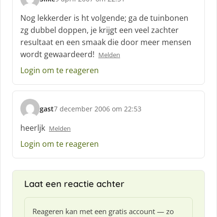
s
c
Nog lekkerder is ht volgende; ga de tuinbonen
h
zg dubbel doppen, je krijgt een veel zachter
r
resultaat en een smaak die door meer mensen
e
wordt gewaardeerd!
e
Melden
f
Login om te reageren
:
gast
7 december 2006 om 22:53
s
c
heerljk
Melden
h
Login om te reageren
r
e
e
f
Laat een reactie achter
:
Reageren kan met een gratis account — zo