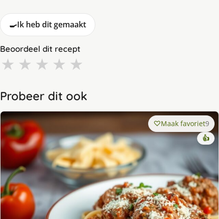
🍳
Ik heb dit gemaakt
Beoordeel dit recept
★
★
★
★
★
Probeer dit ook
Maak favoriet
9
👍