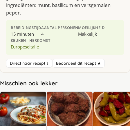
ingrediënten: munt, basilicum en versgemalen
peper.
BEREIDINGSTIJD
AANTAL PERSONEN
MOEILIJKHEID
15 minuten
4
Makkelijk
KEUKEN
HERKOMST
Europese
Italie
Direct naar recept ↓
Beoordeel dit recept ★
Misschien ook lekker