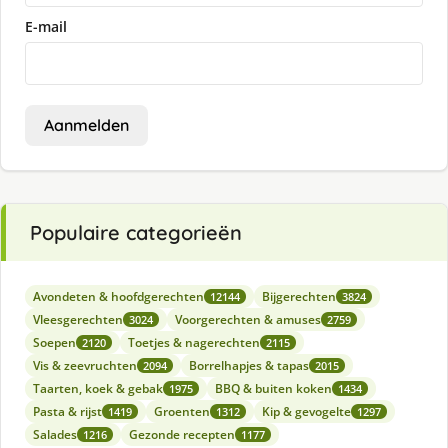
E-mail
Aanmelden
Populaire categorieën
Avondeten & hoofdgerechten
Bijgerechten
12144
3824
Vleesgerechten
Voorgerechten & amuses
3024
2759
Soepen
Toetjes & nagerechten
2120
2115
Vis & zeevruchten
Borrelhapjes & tapas
2094
2015
Taarten, koek & gebak
BBQ & buiten koken
1975
1434
Pasta & rijst
Groenten
Kip & gevogelte
1419
1312
1297
Salades
Gezonde recepten
1216
1177