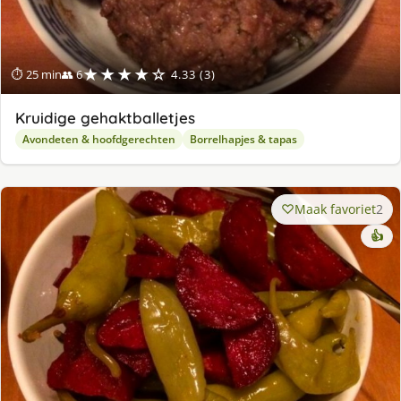
★★★★☆
⏱ 25 min
👥 6
4.33 (3)
Kruidige gehaktballetjes
Avondeten & hoofdgerechten
Borrelhapjes & tapas
Maak favoriet
2
👍