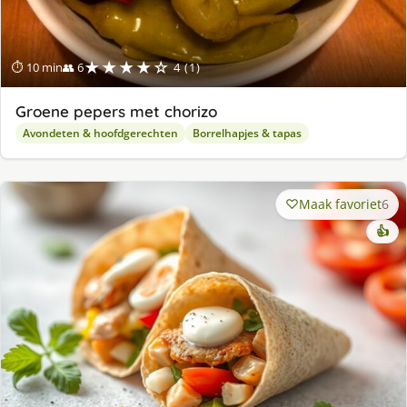
★★★★☆
⏱ 10 min
👥 6
4 (1)
Groene pepers met chorizo
Avondeten & hoofdgerechten
Borrelhapjes & tapas
Maak favoriet
6
👍