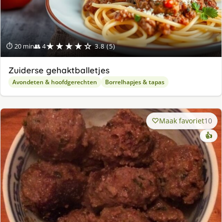
★★★★☆
⏱ 20 min
👥 4
3.8 (5)
Zuiderse gehaktballetjes
Avondeten & hoofdgerechten
Borrelhapjes & tapas
Maak favoriet
10
👍