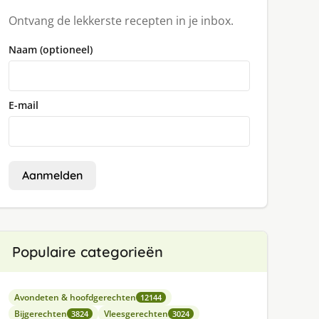
Ontvang de lekkerste recepten in je inbox.
Naam (optioneel)
E-mail
Aanmelden
Populaire categorieën
Avondeten & hoofdgerechten
12144
Bijgerechten
Vleesgerechten
3824
3024