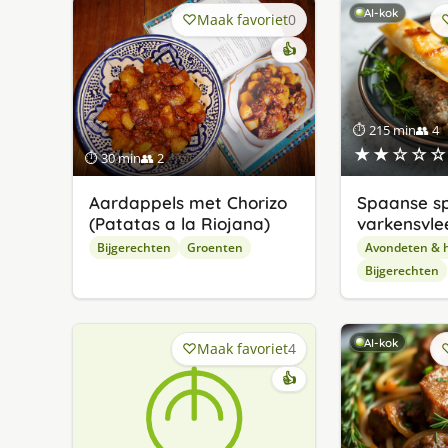
AI-kok
Maak favoriet
0
👍
⏱ 215 min
👥 4
★★☆☆☆
⏱ 30 min
👥 2
Aardappels met Chorizo
Spaanse sp
(Patatas a la Riojana)
varkensvlee
Bijgerechten
Groenten
Avondeten & 
Bijgerechten
AI-kok
Maak favoriet
4
👍