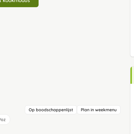
art kookmodus
Op boodschappenlijst
Plan in weekmenu
/oz