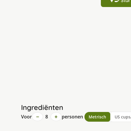
👩‍🍳 St
Ingrediënten
−
+
Voor
8
personen
Metrisch
US cups