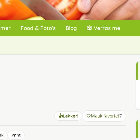
omer
Food & Foto’s
Blog
🎲 Verras me
Maak favoriet
7
👍
Lekker!
nk
Print