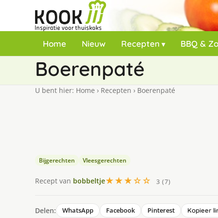
Home
Nieuw
Recepten
BBQ & Z
Boerenpaté
U bent hier:
Home
›
Recepten
›
Boerenpaté
Bijgerechten
Vleesgerechten
★★★☆☆
Recept van
bobbeltje
3 (7)
Delen:
WhatsApp
Facebook
Pinterest
Kopieer li