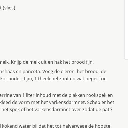
(vlies)
k. Knijp de melk uit en hak het brood fijn.
nshaas en panceta. Voeg de eieren, het brood, de
koriander, tijm, 1 theelepel zout en wat peper toe.
rrine van 1 liter inhoud met de plakken rookspek en
ekleed de vorm met het varkensdarmnet. Schep er het
r het spek of het varkensdarmnet over zodat de paté
el kokend water bij dat het tot halverwege de hoogte