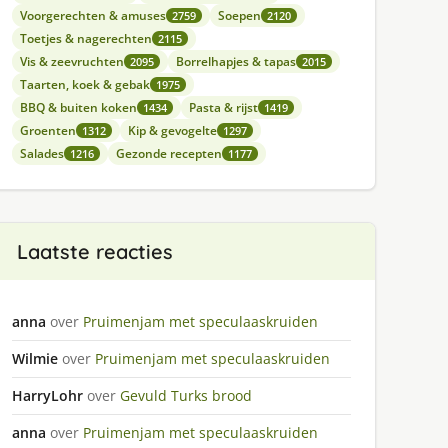
Voorgerechten & amuses
Soepen
2759
2120
Toetjes & nagerechten
2115
Vis & zeevruchten
Borrelhapjes & tapas
2095
2015
Taarten, koek & gebak
1975
BBQ & buiten koken
Pasta & rijst
1434
1419
Groenten
Kip & gevogelte
1312
1297
Salades
Gezonde recepten
1216
1177
Laatste reacties
anna
over
Pruimenjam met speculaaskruiden
Wilmie
over
Pruimenjam met speculaaskruiden
HarryLohr
over
Gevuld Turks brood
anna
over
Pruimenjam met speculaaskruiden