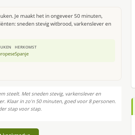
euken. Je maakt het in ongeveer 50 minuten,
iënten: sneden stevig witbrood, varkenslever en
EUKEN
HERKOMST
uropese
Spanje
em steelt. Met sneden stevig, varkenslever en
er. Klaar in zo'n 50 minuten, goed voor 8 personen.
der stap voor stap.