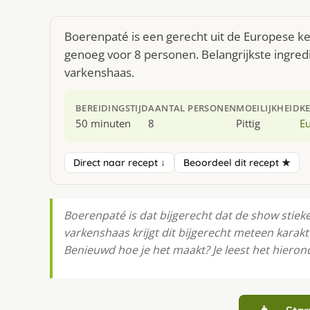
Boerenpaté is een gerecht uit de Europese k
genoeg voor 8 personen. Belangrijkste ingred
varkenshaas.
BEREIDINGSTIJD
AANTAL PERSONEN
MOEILIJKHEID
K
50 minuten
8
Pittig
E
Direct naar recept ↓
Beoordeel dit recept ★
Boerenpaté is dat bijgerecht dat de show stiek
varkenshaas krijgt dit bijgerecht meteen karakt
Benieuwd hoe je het maakt? Je leest het hieron