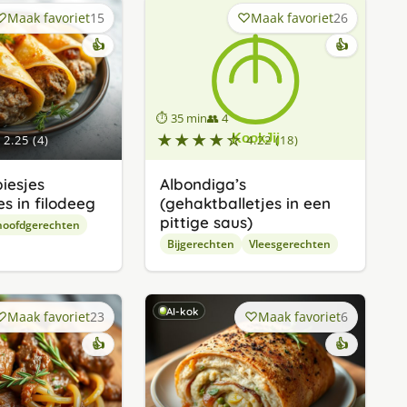
Maak favoriet
15
Maak favoriet
26
👍
👍
⏱ 35 min
👥 4
★★★★☆
2.25 (4)
4.22 (18)
iesjes
Albondiga’s
s in filodeeg
(gehaktballetjes in een
pittige saus)
hoofdgerechten
Bijgerechten
Vleesgerechten
AI-kok
Maak favoriet
23
Maak favoriet
6
👍
👍