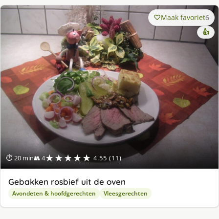
Maak favoriet
6
👍
★★★★★
⏱ 20 min
👥 4
4.55 (11)
Gebakken rosbief uit de oven
Avondeten & hoofdgerechten
Vleesgerechten