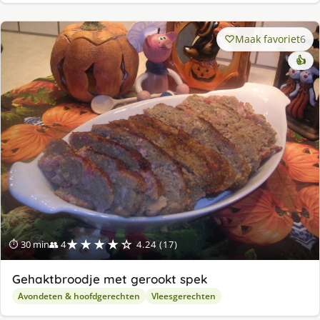
Maak favoriet
6
👍
★★★★☆
⏱ 30 min
👥 4
4.24 (17)
Gehaktbroodje met gerookt spek
Avondeten & hoofdgerechten
Vleesgerechten