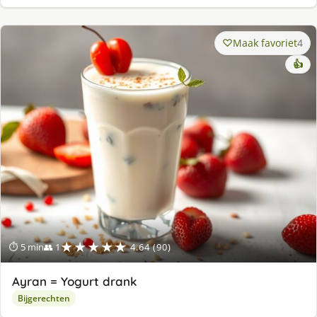
Maak favoriet
4
👍
★★★★★
⏱ 5 min
👥 1
4.64 (90)
Ayran = Yogurt drank
Bijgerechten