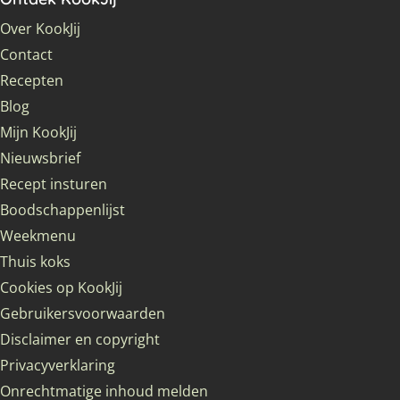
Over KookJij
Contact
Recepten
Blog
Mijn KookJij
Nieuwsbrief
Recept insturen
Boodschappenlijst
Weekmenu
Thuis koks
Cookies op KookJij
Gebruikersvoorwaarden
Disclaimer en copyright
Privacyverklaring
Onrechtmatige inhoud melden