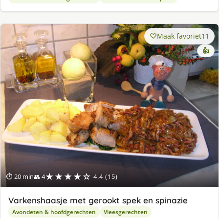
Maak favoriet
11
👍
★★★★☆
⏱ 20 min
👥 4
4.4 (15)
Varkenshaasje met gerookt spek en spinazie
Avondeten & hoofdgerechten
Vleesgerechten