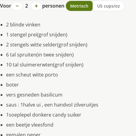
−
+
Voor
2
personen
Metrisch
US cups/oz
2 blinde vinken
1 stengel prei(grof snijden)
2 stengels witte selder(grof snijden)
6 tal spruiten(in twee snijden)
10 tal sluimererwten(grof snijden)
een scheut witte porto
boter
vers gesneden basilicum
saus : 1halve ui , een handvol zilveruitjes
1soeplepel donkere candy suiker
een beetje vleesfond
gemalen peper