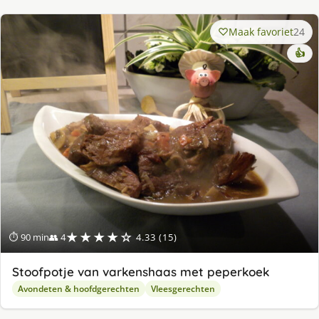
Maak favoriet
24
👍
★★★★☆
⏱ 90 min
👥 4
4.33 (15)
Stoofpotje van varkenshaas met peperkoek
Avondeten & hoofdgerechten
Vleesgerechten