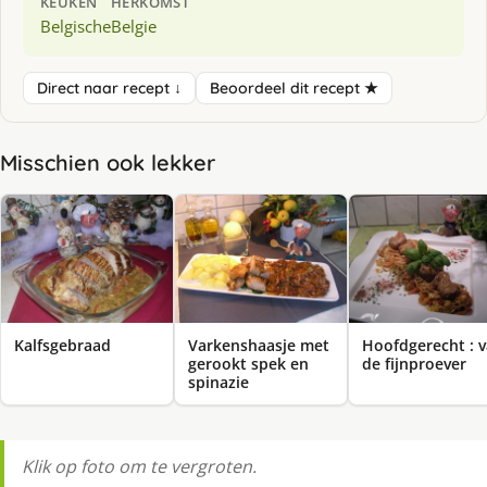
KEUKEN
HERKOMST
Belgische
Belgie
Direct naar recept ↓
Beoordeel dit recept ★
Misschien ook lekker
Kalfsgebraad
Varkenshaasje met
Hoofdgerecht : 
gerookt spek en
de fijnproever
spinazie
Klik op foto om te vergroten.