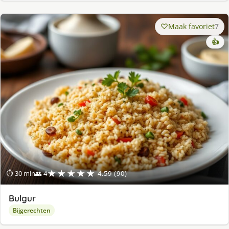
Maak favoriet
7
👍
★★★★★
⏱ 30 min
👥 4
4.59 (90)
Bulgur
Bijgerechten