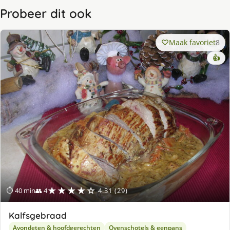
Probeer dit ook
Maak favoriet
8
👍
★★★★☆
⏱ 40 min
👥 4
4.31 (29)
Kalfsgebraad
Avondeten & hoofdgerechten
Ovenschotels & eenpans