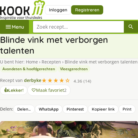
Inloggen
Registreren
Zoek een recept
Menu
Blinde vink met verborgen
talenten
U bent hier:
Home
›
Recepten
›
Blinde vink met verborgen talenten
Avondeten & hoofdgerechten
Vleesgerechten
★★★★☆
Recept van
derbyke
4.36 (14)
Maak favoriet
2
👍
Lekker!
Delen:
WhatsApp
Pinterest
Delen…
Kopieer link
Print