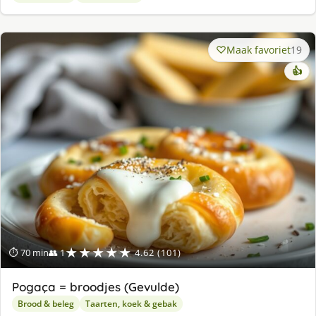
Maak favoriet
19
👍
★★★★★
⏱ 70 min
👥 1
4.62 (101)
Pogaça = broodjes (Gevulde)
Brood & beleg
Taarten, koek & gebak