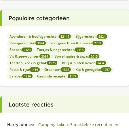
Populaire categorieën
Avondeten & hoofdgerechten
Bijgerechten
12144
3824
Vleesgerechten
Voorgerechten & amuses
3024
2759
Soepen
Toetjes & nagerechten
2120
2115
Vis & zeevruchten
Borrelhapjes & tapas
2094
2015
Taarten, koek & gebak
BBQ & buiten koken
1975
1434
Pasta & rijst
Groenten
Kip & gevogelte
1419
1312
1297
Salades
Gezonde recepten
1216
1177
Laatste reacties
HarryLohr
over
Camping koken: 5 makkelijke recepten en