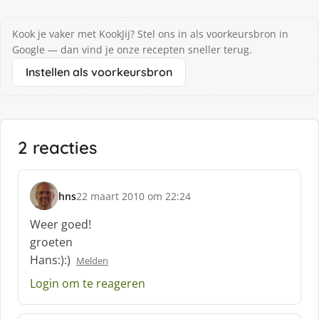
Kook je vaker met KookJij? Stel ons in als voorkeursbron in
Google — dan vind je onze recepten sneller terug.
Instellen als voorkeursbron
2 reacties
hns
22 maart 2010 om 22:24
s
c
Weer goed!
h
groeten
r
Hans:):)
Melden
e
e
Login om te reageren
f
: