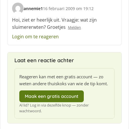
annemie1
16 februari 2009 om 19:12
s
c
Hoi, ziet er heerlijk uit. Vraagje: wat zijn
h
sluimererwten? Groetjes
Melden
r
e
Login om te reageren
e
f
:
Laat een reactie achter
Reageren kan met een gratis account — zo
weten andere thuiskoks van wie de tip komt.
Maak een gratis account
Al lid? Log in via dezelfde knop — zonder
wachtwoord.