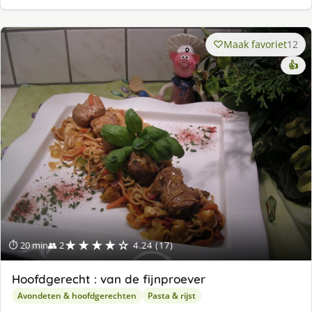
Maak favoriet
12
👍
★★★★☆
⏱ 20 min
👥 2
4.24 (17)
Hoofdgerecht : van de fijnproever
Avondeten & hoofdgerechten
Pasta & rijst