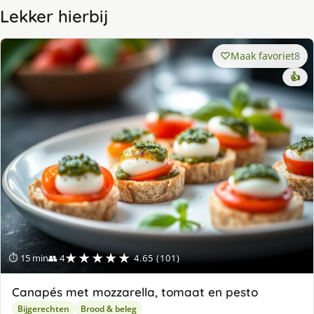
Lekker hierbij
Maak favoriet
8
👍
★★★★★
⏱ 15 min
👥 4
4.65 (101)
Canapés met mozzarella, tomaat en pesto
Bijgerechten
Brood & beleg