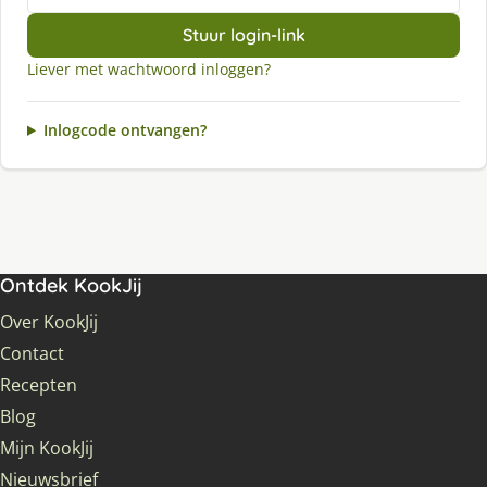
Stuur login-link
Liever met wachtwoord inloggen?
Inlogcode ontvangen?
Ontdek KookJij
Over KookJij
Contact
Recepten
Blog
Mijn KookJij
Nieuwsbrief