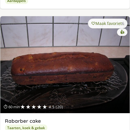
Aardappels
Maak favoriet
6
👍
★★★★★
⏱ 60 min
4.5 (20)
Rabarber cake
Taarten, koek & gebak