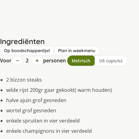
Ingrediënten
Op boodschappenlijst
Plan in weekmenu
−
+
Voor
2
personen
Metrisch
US cups/oz
2 bizzon steaks
wilde rijst 200gr gaar gekookt( warm houden)
halve ajuin grof gesneden
wortel grof gesneden
enkele spruiten in vier verdeeld
enkele champignons in vier verdeeld