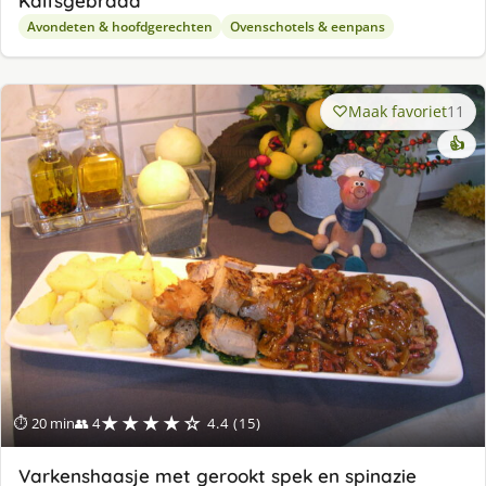
Kalfsgebraad
Avondeten & hoofdgerechten
Ovenschotels & eenpans
Maak favoriet
11
👍
★★★★☆
⏱ 20 min
👥 4
4.4 (15)
Varkenshaasje met gerookt spek en spinazie