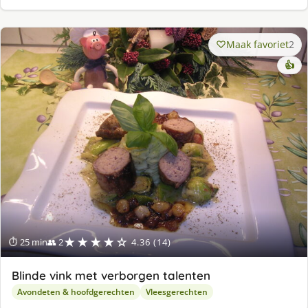
Maak favoriet
2
👍
★★★★☆
⏱ 25 min
👥 2
4.36 (14)
Blinde vink met verborgen talenten
Avondeten & hoofdgerechten
Vleesgerechten