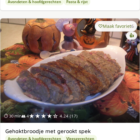
Avondeten & hoofdgerechten
Pasta & rijst
Maak favoriet
6
👍
★★★★☆
⏱ 30 min
👥 4
4.24 (17)
Gehaktbroodje met gerookt spek
Avondeten & hoofdgerechten
Vleesgerechten