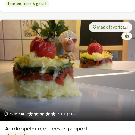
Taarten, koek & gebak
Maak favoriet
21
👍
★★★★★
⏱ 25 min
👥 2
4.61 (18)
Aardappelpuree : feestelijk apart