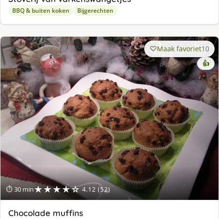
BBQ & buiten koken
Bijgerechten
Maak favoriet
10
👍
★★★★☆
⏱ 30 min
4.12 (52)
Chocolade muffins