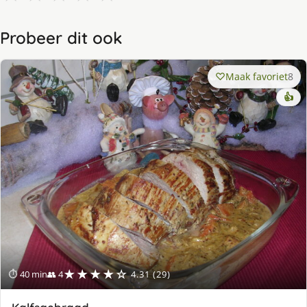
Probeer dit ook
Maak favoriet
8
👍
★★★★☆
⏱ 40 min
👥 4
4.31 (29)