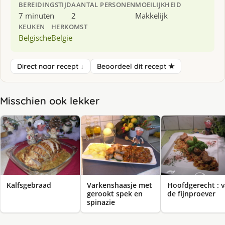
BEREIDINGSTIJD
AANTAL PERSONEN
MOEILIJKHEID
7 minuten
2
Makkelijk
KEUKEN
HERKOMST
Belgische
Belgie
Direct naar recept ↓
Beoordeel dit recept ★
Misschien ook lekker
Kalfsgebraad
Varkenshaasje met
Hoofdgerecht : 
gerookt spek en
de fijnproever
spinazie