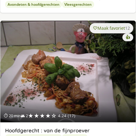
Avondeten & hoofdgerechten
Vleesgerechten
Maak favoriet
12
👍
★★★★☆
⏱ 20 min
👥 2
4.24 (17)
Hoofdgerecht : van de fijnproever