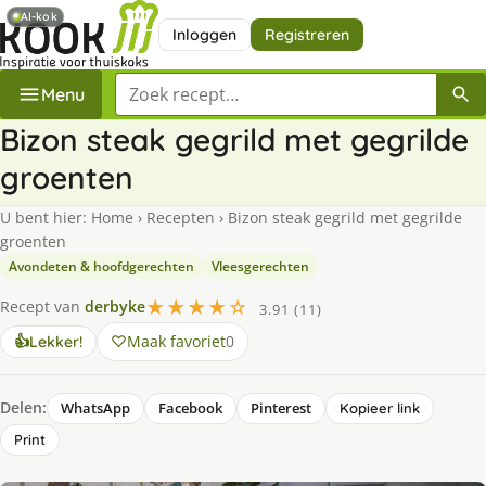
AI-kok
Inloggen
Registreren
Zoek een recept
Menu
Bizon steak gegrild met gegrilde
groenten
U bent hier:
Home
›
Recepten
›
Bizon steak gegrild met gegrilde
groenten
Avondeten & hoofdgerechten
Vleesgerechten
★★★★☆
Recept van
derbyke
3.91 (11)
Maak favoriet
0
👍
Lekker!
Delen:
WhatsApp
Facebook
Pinterest
Kopieer link
Print