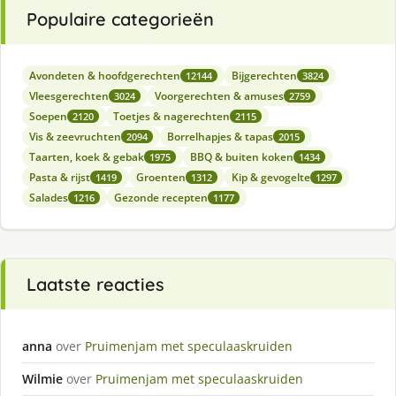
Populaire categorieën
Avondeten & hoofdgerechten
Bijgerechten
12144
3824
Vleesgerechten
Voorgerechten & amuses
3024
2759
Soepen
Toetjes & nagerechten
2120
2115
Vis & zeevruchten
Borrelhapjes & tapas
2094
2015
Taarten, koek & gebak
BBQ & buiten koken
1975
1434
Pasta & rijst
Groenten
Kip & gevogelte
1419
1312
1297
Salades
Gezonde recepten
1216
1177
Laatste reacties
anna
over
Pruimenjam met speculaaskruiden
Wilmie
over
Pruimenjam met speculaaskruiden