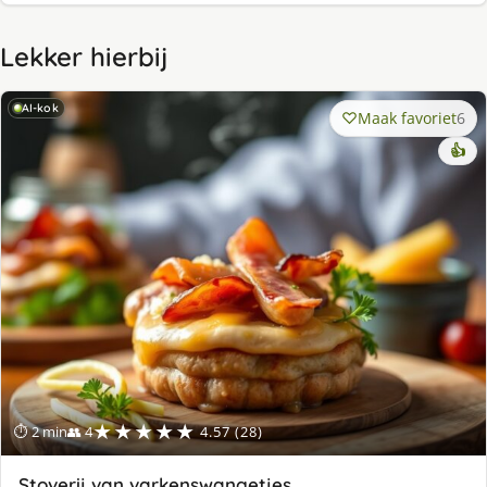
Lekker hierbij
AI-kok
Maak favoriet
6
👍
★★★★★
⏱ 2 min
👥 4
4.57 (28)
Stoverij van varkenswangetjes