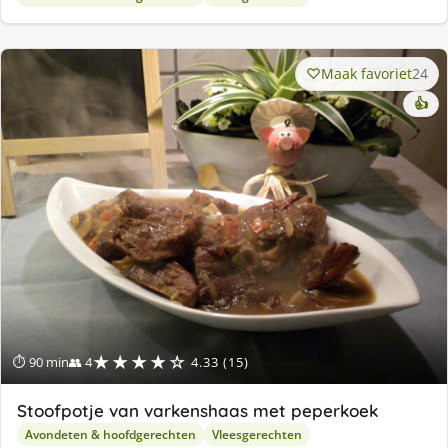
Maak favoriet
24
👍
★★★★☆
⏱ 90 min
👥 4
4.33 (15)
Stoofpotje van varkenshaas met peperkoek
Avondeten & hoofdgerechten
Vleesgerechten