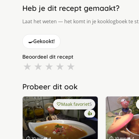
Heb je dit recept gemaakt?
Laat het weten — het komt in je kooklogboek te s
🍳
Gekookt!
Beoordeel dit recept
★
★
★
★
★
Probeer dit ook
Maak favoriet
5
👍
⏱ 30 min
👥 4
⏱ 30 min
👥 4