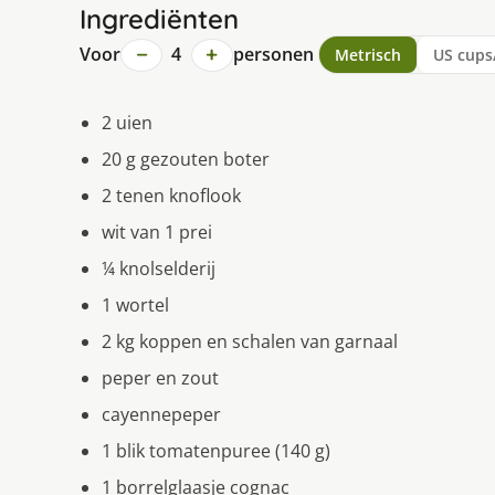
Ingrediënten
−
+
Voor
4
personen
Metrisch
US cups
2 uien
20 g gezouten boter
2 tenen knoflook
wit van 1 prei
¼ knolselderij
1 wortel
2 kg koppen en schalen van garnaal
peper en zout
cayennepeper
1 blik tomatenpuree (140 g)
1 borrelglaasje cognac