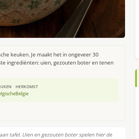
ische keuken. Je maakt het in ongeveer 30
te ingrediënten: uien, gezouten boter en tenen
EUKEN
HERKOMST
lgische
Belgie
aan tafel. Uien en gezouten boter spelen hier de