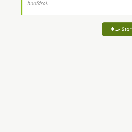
hoofdrol.
👩‍🍳 St