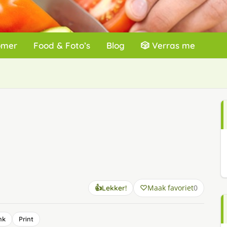
omer
Food & Foto’s
Blog
🎲 Verras me
Maak favoriet
0
👍
Lekker!
nk
Print