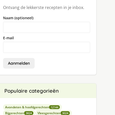
Ontvang de lekkerste recepten in je inbox.
Naam (optioneel)
E-mail
Aanmelden
Populaire categorieën
Avondeten & hoofdgerechten
12144
Bijgerechten
Vleesgerechten
3824
3024