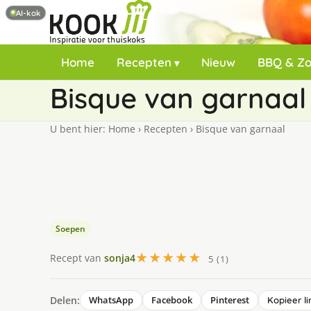
AI-kok
Home
Recepten
Nieuw
BBQ & Z
Bisque van garnaal
U bent hier:
Home
›
Recepten
›
Bisque van garnaal
Soepen
★★★★★
Recept van
sonja4
5 (1)
Delen:
WhatsApp
Facebook
Pinterest
Kopieer li