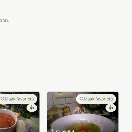
taan.
Maak favoriet
6
Maak favoriet
8
👍
👍
⏱ 30 min
👥 4