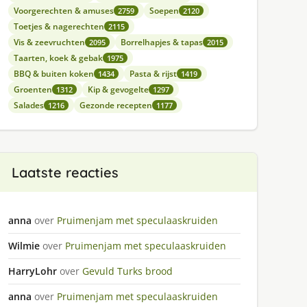
Voorgerechten & amuses
Soepen
2759
2120
Toetjes & nagerechten
2115
Vis & zeevruchten
Borrelhapjes & tapas
2095
2015
Taarten, koek & gebak
1975
BBQ & buiten koken
Pasta & rijst
1434
1419
Groenten
Kip & gevogelte
1312
1297
Salades
Gezonde recepten
1216
1177
Laatste reacties
anna
over
Pruimenjam met speculaaskruiden
Wilmie
over
Pruimenjam met speculaaskruiden
HarryLohr
over
Gevuld Turks brood
anna
over
Pruimenjam met speculaaskruiden