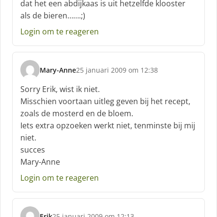
dat het een abdijkaas is uit hetzelfde klooster
e
f
als de bieren…….;)
:
Login om te reageren
Mary-Anne
25 januari 2009 om 12:38
s
c
Sorry Erik, wist ik niet.
h
Misschien voortaan uitleg geven bij het recept,
r
zoals de mosterd en de bloem.
e
Iets extra opzoeken werkt niet, tenminste bij mij
e
f
niet.
:
succes
Mary-Anne
Login om te reageren
Erik
25 januari 2009 om 12:13