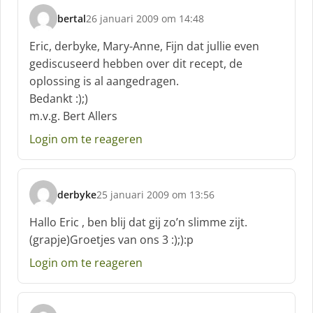
:
bertal
26 januari 2009 om 14:48
s
c
Eric, derbyke, Mary-Anne, Fijn dat jullie even
h
gediscuseerd hebben over dit recept, de
r
oplossing is al aangedragen.
e
Bedankt :);)
e
f
m.v.g. Bert Allers
:
Login om te reageren
derbyke
25 januari 2009 om 13:56
s
c
Hallo Eric , ben blij dat gij zo’n slimme zijt.
h
(grapje)Groetjes van ons 3 :);):p
r
e
Login om te reageren
e
f
: