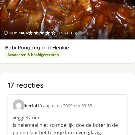
★★★★☆
⏱ 60 min
👥 4
3.96 (108)
Babi Pangang à la Henkie
Avondeten & hoofdgerechten
17 reacties
bertal
10 augustus 2009 om 09:53
s
c
veggietarier:
h
Is helemaal niet zo moeilijk, doe de boter in de
r
pan en laat het teentje look even glazig
e