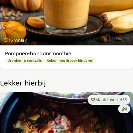
⏱ 15 min
👥 4
Pompoen-banaansmoothie
Dranken & cocktails
Koken met & voor kinderen
Lekker hierbij
Maak favoriet
38
ke
👍
1
lek
ge