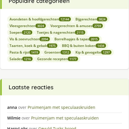
Populaire categorieën
Avondeten & hoofdgerechten
Bijgerechten
12144
3824
Vleesgerechten
Voorgerechten & amuses
3024
2759
Soepen
Toetjes & nagerechten
2120
2115
Vis & zeevruchten
Borrelhapjes & tapas
2094
2015
Taarten, koek & gebak
BBQ & buiten koken
1975
1434
Pasta & rijst
Groenten
Kip & gevogelte
1419
1312
1297
Salades
Gezonde recepten
1216
1177
Laatste reacties
anna
over
Pruimenjam met speculaaskruiden
Wilmie
over
Pruimenjam met speculaaskruiden
HarryLohr
over
Gevuld Turks brood