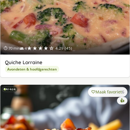
★★★★☆
⏱ 70 min
👥 4
4.29 (45)
Quiche Lorraine
Avondeten & hoofdgerechten
AI-kok
Maak favoriet
6
👍