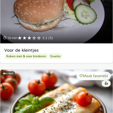
★★★☆☆
⏱ 10 min
3.2 (5)
Voor de kleintjes
Koken met & voor kinderen
Snacks
AI-kok
Maak favoriet
4
👍