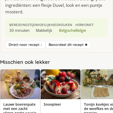
ingrediënten: een flesje Duvel, look en een puntje
mosterd.
BEREIDINGSTIJD
MOEILIJKHEID
KEUKEN
HERKOMST
30 minuten
Makkelijk
Belgische
Belgie
Direct naar recept ↓
Beoordeel dit recept ★
Misschien ook lekker
Lauwe boerenpate
Snoepleer
Tonijn koekjes v
met een zacht
de woefkes en d
vijgen-porto sausje
poesjes