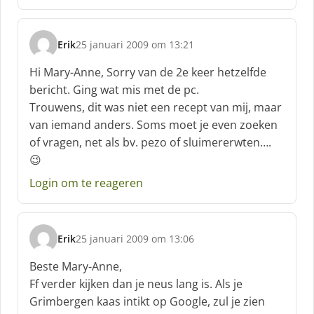
Erik
25 januari 2009 om 13:21
s
c
Hi Mary-Anne, Sorry van de 2e keer hetzelfde
h
bericht. Ging wat mis met de pc.
r
Trouwens, dit was niet een recept van mij, maar
e
van iemand anders. Soms moet je even zoeken
e
f
of vragen, net als bv. pezo of sluimererwten….
:
😉
Login om te reageren
Erik
25 januari 2009 om 13:06
s
c
Beste Mary-Anne,
h
Ff verder kijken dan je neus lang is. Als je
r
Grimbergen kaas intikt op Google, zul je zien
e