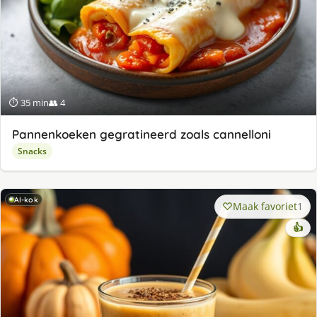
⏱ 35 min
👥 4
Pannenkoeken gegratineerd zoals cannelloni
Snacks
AI-kok
Maak favoriet
1
👍