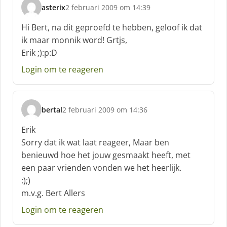
asterix
2 februari 2009 om 14:39
s
c
Hi Bert, na dit geproefd te hebben, geloof ik dat
h
ik maar monnik word! Grtjs,
r
Erik ;):p:D
e
e
Login om te reageren
f
:
bertal
2 februari 2009 om 14:36
s
c
Erik
h
Sorry dat ik wat laat reageer, Maar ben
r
benieuwd hoe het jouw gesmaakt heeft, met
e
een paar vrienden vonden we het heerlijk.
e
f
:);)
:
m.v.g. Bert Allers
Login om te reageren