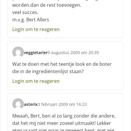
worden.dan de rest toevoegen.
e
f
veel succes.
:
m.v.g. Bert Allers
Login om te reageren
veggietarier
9 augustus 2009 om 20:39
s
c
Wat te doen met het teentje look en de boter
h
die in de ingrediëntenlijst staan?
r
e
Login om te reageren
e
f
:
asterix
3 februari 2009 om 16:23
s
c
Mwaah, Bert, ben al zo lang zonder die andere,
h
dat het mij niet meer zoveel uitmaakt! Lekker
r
eten vraagt niet waar je geweest bent, met wie,