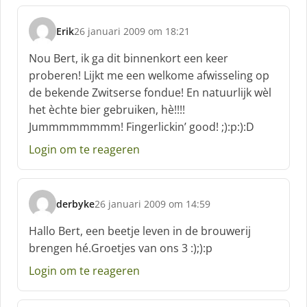
Erik
26 januari 2009 om 18:21
s
c
Nou Bert, ik ga dit binnenkort een keer
h
proberen! Lijkt me een welkome afwisseling op
r
de bekende Zwitserse fondue! En natuurlijk wèl
e
het èchte bier gebruiken, hè!!!!
e
f
Jummmmmmmm! Fingerlickin’ good! ;):p:):D
:
Login om te reageren
derbyke
26 januari 2009 om 14:59
s
c
Hallo Bert, een beetje leven in de brouwerij
h
brengen hé.Groetjes van ons 3 :);):p
r
e
Login om te reageren
e
f