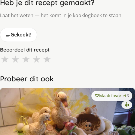
Heb je dit recept gemaakt?
Laat het weten — het komt in je kooklogboek te staan.
🍳
Gekookt!
Beoordeel dit recept
★
★
★
★
★
Probeer dit ook
Maak favoriet
6
👍