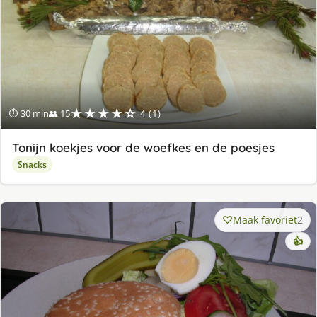
★★★★☆
⏱ 30 min
👥 15
4 (1)
Tonijn koekjes voor de woefkes en de poesjes
Snacks
Maak favoriet
2
👍