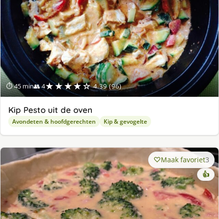
★★★★☆
⏱ 45 min
👥 4
4.39 (96)
Kip Pesto uit de oven
Avondeten & hoofdgerechten
Kip & gevogelte
Maak favoriet
3
👍