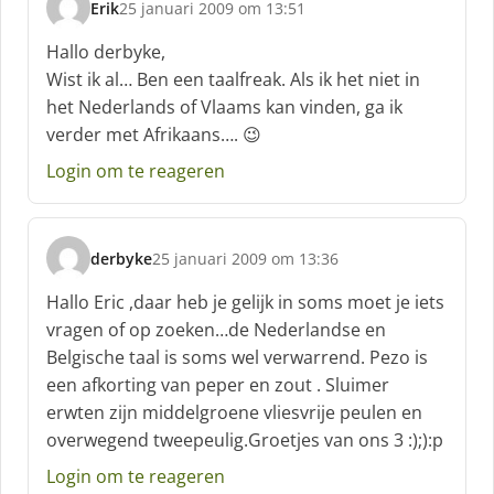
Erik
25 januari 2009 om 13:51
s
c
Hallo derbyke,
h
Wist ik al… Ben een taalfreak. Als ik het niet in
r
het Nederlands of Vlaams kan vinden, ga ik
e
verder met Afrikaans…. 😉
e
f
Login om te reageren
:
derbyke
25 januari 2009 om 13:36
s
c
Hallo Eric ,daar heb je gelijk in soms moet je iets
h
vragen of op zoeken…de Nederlandse en
r
Belgische taal is soms wel verwarrend. Pezo is
e
een afkorting van peper en zout . Sluimer
e
f
erwten zijn middelgroene vliesvrije peulen en
:
overwegend tweepeulig.Groetjes van ons 3 :);):p
Login om te reageren