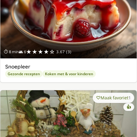
★★★★☆
⏱ 8 min
👥 6
3.67 (3)
Snoepleer
Gezonde recepten
Koken met & voor kinderen
Maak favoriet
1
👍