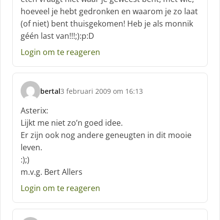
e
hoeveel je hebt gedronken en waarom je zo laat
e
f
(of niet) bent thuisgekomen! Heb je als monnik
:
géén last van!!!;):p:D
Login om te reageren
bertal
3 februari 2009 om 16:13
s
c
Asterix:
h
Lijkt me niet zo’n goed idee.
r
Er zijn ook nog andere geneugten in dit mooie
e
leven.
e
f
:);)
:
m.v.g. Bert Allers
Login om te reageren