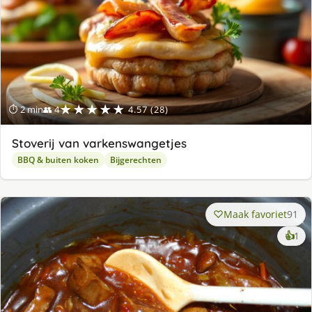
★★★★★
⏱ 2 min
👥 4
4.57 (28)
Stoverij van varkenswangetjes
BBQ & buiten koken
Bijgerechten
Maak favoriet
91
ke
👍
1
lek
ge