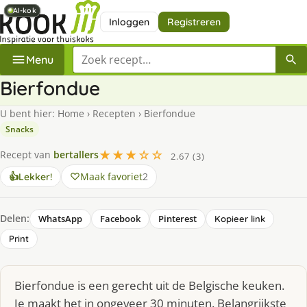
AI-kok
AI-kok
AI-kok
Inloggen
Registreren
Zoek een recept
Menu
Bierfondue
U bent hier:
Home
›
Recepten
›
Bierfondue
Snacks
★★★☆☆
Recept van
bertallers
2.67 (3)
Maak favoriet
2
👍
Lekker!
Delen:
WhatsApp
Facebook
Pinterest
Kopieer link
Print
Bierfondue is een gerecht uit de Belgische keuken.
Je maakt het in ongeveer 30 minuten. Belangrijkste