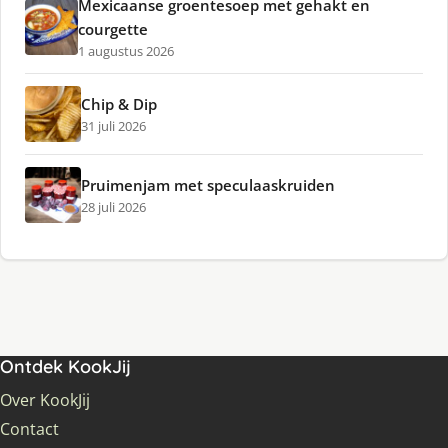
Mexicaanse groentesoep met gehakt en
courgette
1 augustus 2026
Chip & Dip
31 juli 2026
Pruimenjam met speculaaskruiden
28 juli 2026
Ontdek KookJij
Over KookJij
Contact