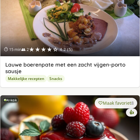
★★★★☆
⏱ 15 min
👥 2
4.2 (5)
Lauwe boerenpate met een zacht vijgen-porto
sausje
Makkelijke recepten
Snacks
AI-kok
Maak favoriet
8
👍