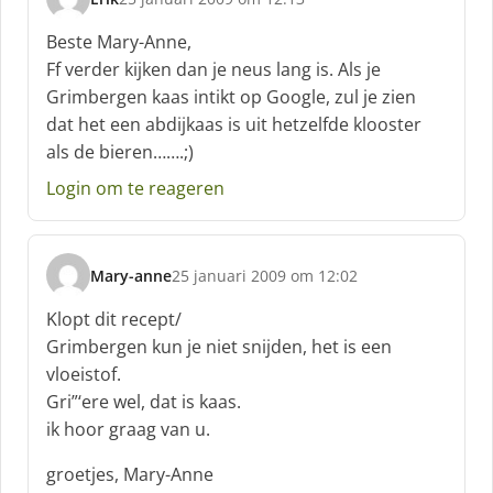
s
c
Beste Mary-Anne,
h
Ff verder kijken dan je neus lang is. Als je
r
Grimbergen kaas intikt op Google, zul je zien
e
dat het een abdijkaas is uit hetzelfde klooster
e
f
als de bieren…….;)
:
Login om te reageren
Mary-anne
25 januari 2009 om 12:02
s
c
Klopt dit recept/
h
Grimbergen kun je niet snijden, het is een
r
vloeistof.
e
Gri”‘ere wel, dat is kaas.
e
f
ik hoor graag van u.
:
groetjes, Mary-Anne