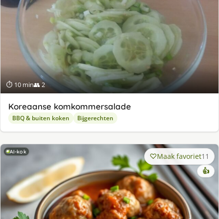
⏱ 10 min
👥 2
Koreaanse komkommersalade
BBQ & buiten koken
Bijgerechten
AI-kok
Maak favoriet
11
👍