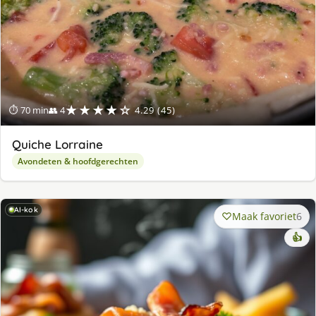
★★★★☆
⏱ 70 min
👥 4
4.29 (45)
Quiche Lorraine
Avondeten & hoofdgerechten
AI-kok
Maak favoriet
6
👍