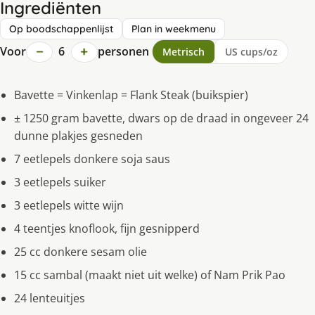
Ingrediënten
Op boodschappenlijst
Plan in weekmenu
−
+
Voor
6
personen
Metrisch
US cups/oz
Bavette = Vinkenlap = Flank Steak (buikspier)
± 1250 gram bavette, dwars op de draad in ongeveer 24
dunne plakjes gesneden
7 eetlepels donkere soja saus
3 eetlepels suiker
3 eetlepels witte wijn
4 teentjes knoflook, fijn gesnipperd
25 cc donkere sesam olie
15 cc sambal (maakt niet uit welke) of Nam Prik Pao
24 lenteuitjes