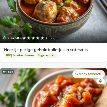
★★★★★
⏱ 30 min
👥 6
4.5 (2)
Heerlijk pittige gehaktballetjes in satesaus
BBQ & buiten koken
Bijgerechten
AI-kok
Maak favoriet
6
👍