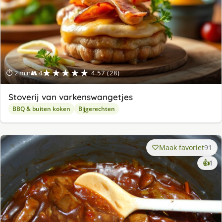
★★★★★
⏱ 2 min
👥 4
4.57 (28)
Stoverij van varkenswangetjes
BBQ & buiten koken
Bijgerechten
Maak favoriet
91
ke
👍
1
lek
ge