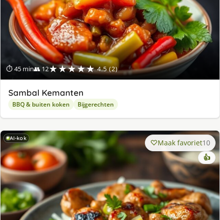
★★★★★
⏱ 45 min
👥 12
4.5 (2)
Sambal Kemanten
BBQ & buiten koken
Bijgerechten
AI-kok
Maak favoriet
10
👍