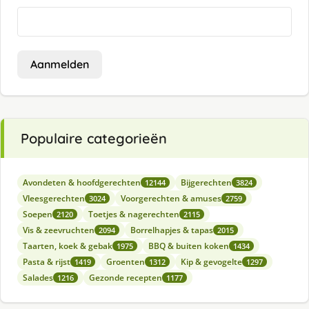
Aanmelden
Populaire categorieën
Avondeten & hoofdgerechten
Bijgerechten
12144
3824
Vleesgerechten
Voorgerechten & amuses
3024
2759
Soepen
Toetjes & nagerechten
2120
2115
Vis & zeevruchten
Borrelhapjes & tapas
2094
2015
Taarten, koek & gebak
BBQ & buiten koken
1975
1434
Pasta & rijst
Groenten
Kip & gevogelte
1419
1312
1297
Salades
Gezonde recepten
1216
1177