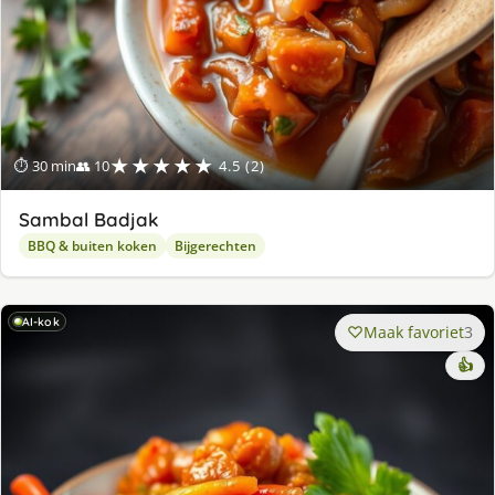
★★★★★
⏱ 30 min
👥 10
4.5 (2)
Sambal Badjak
BBQ & buiten koken
Bijgerechten
AI-kok
Maak favoriet
3
👍