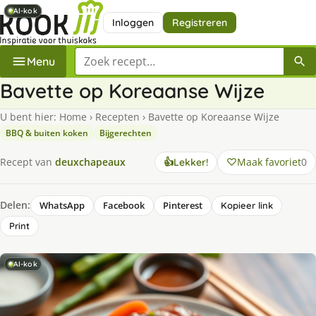
AI-kok
AI-kok
AI-kok
AI-kok
Inloggen
Registreren
Zoek een recept
Menu
Bavette op Koreaanse Wijze
U bent hier:
Home
›
Recepten
›
Bavette op Koreaanse Wijze
BBQ & buiten koken
Bijgerechten
Maak favoriet
0
Recept van
deuxchapeaux
👍
Lekker!
Delen:
WhatsApp
Facebook
Pinterest
Kopieer link
Print
AI-kok