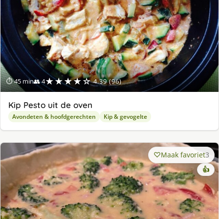
★★★★☆
⏱ 45 min
👥 4
4.39 (96)
Kip Pesto uit de oven
Avondeten & hoofdgerechten
Kip & gevogelte
Maak favoriet
3
👍