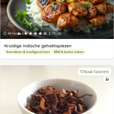
★★★★☆
⏱ 45 min
👥 4
3.75 (4)
Kruidige Indische gehaktspiezen
Avondeten & hoofdgerechten
BBQ & buiten koken
Maak favoriet
0
👍