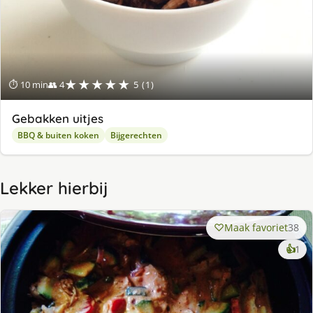
★★★★★
⏱ 10 min
👥 4
5 (1)
Gebakken uitjes
BBQ & buiten koken
Bijgerechten
Lekker hierbij
Maak favoriet
38
ke
👍
1
lek
ge