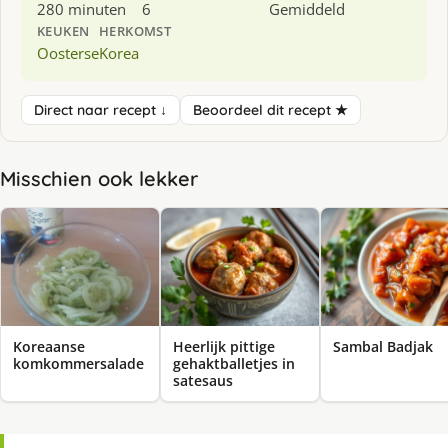
280 minuten
6
Gemiddeld
KEUKEN
HERKOMST
Oosterse
Korea
Direct naar recept ↓
Beoordeel dit recept ★
Misschien ook lekker
Koreaanse
Heerlijk pittige
Sambal Badjak
komkommersalade
gehaktballetjes in
satesaus