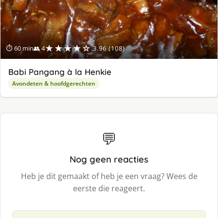
★★★★☆
⏱ 60 min
👥 4
3.96 (108)
Babi Pangang à la Henkie
Avondeten & hoofdgerechten
💬
Nog geen reacties
Heb je dit gemaakt of heb je een vraag? Wees de
eerste die reageert.