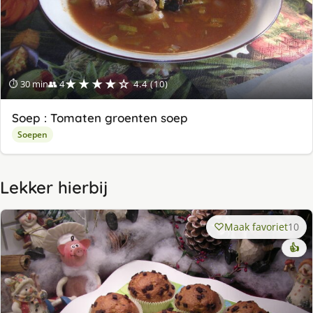
★★★★☆
⏱ 30 min
👥 4
4.4 (10)
Soep : Tomaten groenten soep
Soepen
Lekker hierbij
Maak favoriet
10
👍