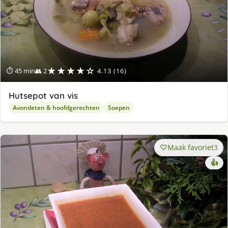
★★★★☆
⏱ 45 min
👥 2
4.13 (16)
Hutsepot van vis
Avondeten & hoofdgerechten
Soepen
Maak favoriet
3
👍