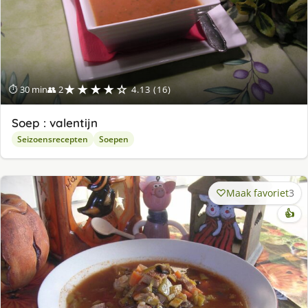
★★★★☆
⏱ 30 min
👥 2
4.13 (16)
Soep : valentijn
Seizoensrecepten
Soepen
Maak favoriet
3
👍