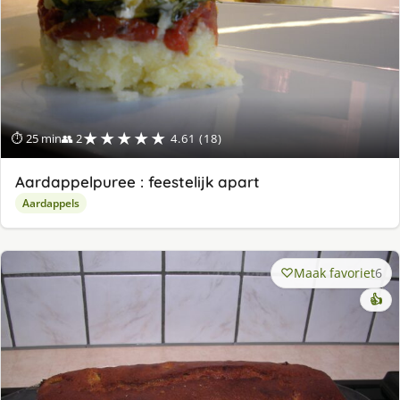
★★★★★
⏱ 25 min
👥 2
4.61 (18)
Aardappelpuree : feestelijk apart
Aardappels
Maak favoriet
6
👍