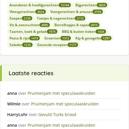
Avondeten & hoofdgerechten
Bijgerechten
12144
3824
Vleesgerechten
Voorgerechten & amuses
3024
2759
Soepen
Toetjes & nagerechten
2120
2115
Vis & zeevruchten
Borrelhapjes & tapas
2095
2015
Taarten, koek & gebak
BBQ & buiten koken
1975
1434
Pasta & rijst
Groenten
Kip & gevogelte
1419
1312
1297
Salades
Gezonde recepten
1216
1177
Laatste reacties
anna
over
Pruimenjam met speculaaskruiden
Wilmie
over
Pruimenjam met speculaaskruiden
HarryLohr
over
Gevuld Turks brood
anna
over
Pruimenjam met speculaaskruiden