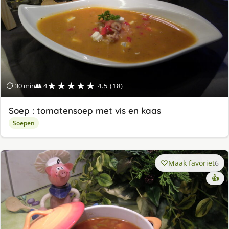
★★★★★
⏱ 30 min
👥 4
4.5 (18)
Soep : tomatensoep met vis en kaas
Soepen
Maak favoriet
6
👍