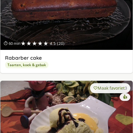
★★★★★
⏱ 60 min
4.5 (20)
Rabarber cake
Taarten, koek & gebak
Maak favoriet
3
👍