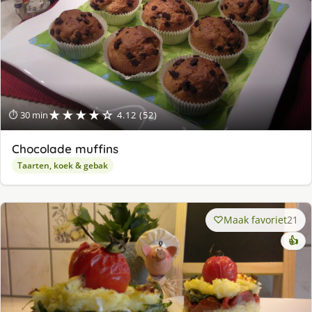
★★★★☆
⏱ 30 min
4.12 (52)
Chocolade muffins
Taarten, koek & gebak
Maak favoriet
21
👍