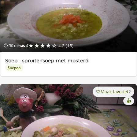
★★★★☆
⏱ 30 min
👥 4
4.2 (15)
Soep : spruitensoep met mosterd
Soepen
Maak favoriet
2
👍