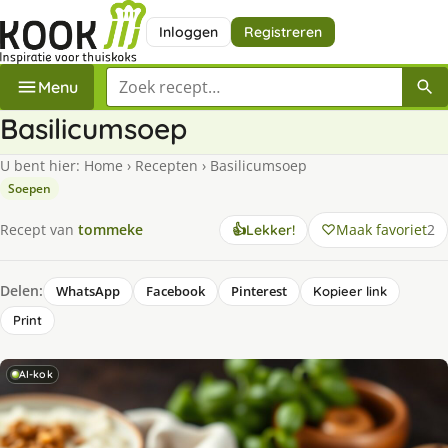
Inloggen
Registreren
Zoek een recept
Menu
Basilicumsoep
U bent hier:
Home
›
Recepten
›
Basilicumsoep
Soepen
Maak favoriet
2
Recept van
tommeke
👍
Lekker!
Delen:
WhatsApp
Facebook
Pinterest
Kopieer link
Print
AI-kok