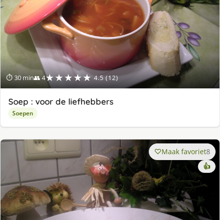
★★★★★
⏱ 30 min
👥 4
4.5 (12)
Soep : voor de liefhebbers
Soepen
Maak favoriet
8
👍