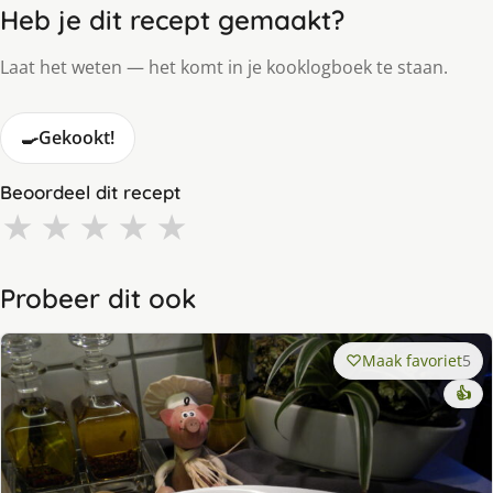
Heb je dit recept gemaakt?
Laat het weten — het komt in je kooklogboek te staan.
🍳
Gekookt!
Beoordeel dit recept
★
★
★
★
★
Probeer dit ook
Maak favoriet
5
👍