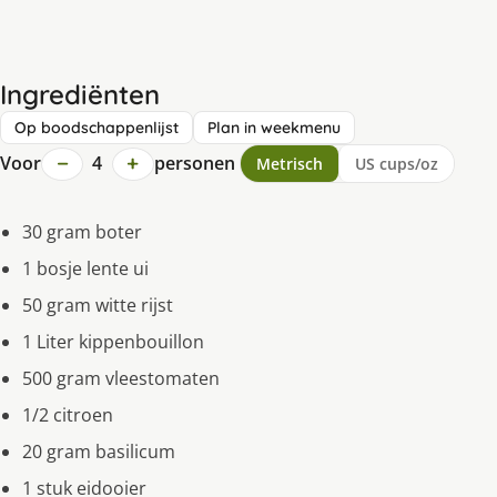
Ingrediënten
Op boodschappenlijst
Plan in weekmenu
−
+
Voor
4
personen
Metrisch
US cups/oz
30 gram boter
1 bosje lente ui
50 gram witte rijst
1 Liter kippenbouillon
500 gram vleestomaten
1/2 citroen
20 gram basilicum
1 stuk eidooier