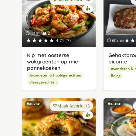
👍
⏱ 40 min
👥 2
★★★★★
★★
4.71 (7)
⏱ 60 min
Kip met oosterse
Gehaktbro
wokgroenten op mie-
picante
pannekoeken
Avondeten & 
Avondeten & hoofdgerechten
Beleg
Vleesgerechten
AI-kok
AI-kok
Maak favoriet
13
👍