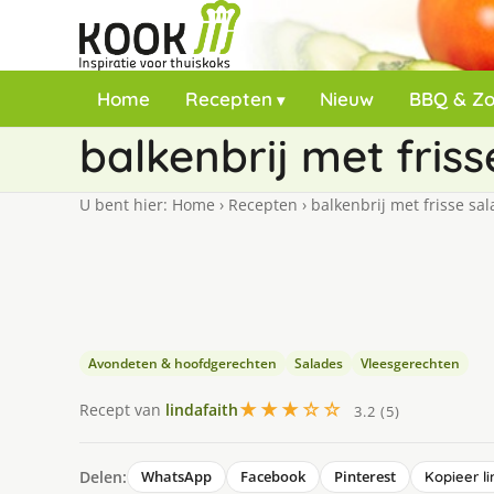
Home
Recepten
Nieuw
BBQ & Z
balkenbrij met fris
U bent hier:
Home
›
Recepten
›
balkenbrij met frisse sa
Avondeten & hoofdgerechten
Salades
Vleesgerechten
★★★☆☆
Recept van
lindafaith
3.2 (5)
Delen:
WhatsApp
Facebook
Pinterest
Kopieer li