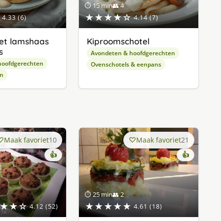
⏱ 15 min
👥 4
★★★★☆
4.33 (6)
4.14 (7)
et lamshaas
Kiproomschotel
s
Avondeten & hoofdgerechten
hoofdgerechten
Ovenschotels & eenpans
en
Maak favoriet
10
Maak favoriet
21
👍
👍
⏱ 25 min
👥 2
★★☆
★★★★★
4.12 (52)
4.61 (18)