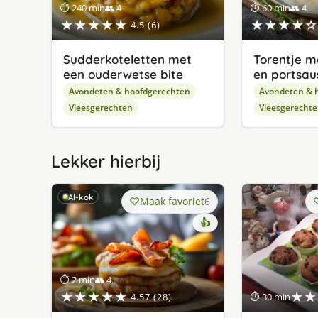
⏱ 240 min
👥 4
⏱ 60 min
👥 4
★★★★★
★★★★☆
4.5 (6)
Sudderkoteletten met
Torentje m
een ouderwetse bite
en portsau
Avondeten & hoofdgerechten
Avondeten & 
Vleesgerechten
Vleesgerecht
Lekker hierbij
AI-kok
Maak favoriet
6
👍
⏱ 2 min
👥 4
★★★★★
★★
4.57 (28)
⏱ 30 min