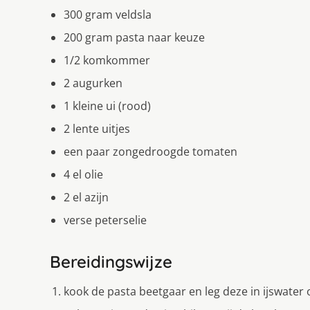
300 gram veldsla
200 gram pasta naar keuze
1/2 komkommer
2 augurken
1 kleine ui (rood)
2 lente uitjes
een paar zongedroogde tomaten
4 el olie
2 el azijn
verse peterselie
Bereidingswijze
kook de pasta beetgaar en leg deze in ijswater 