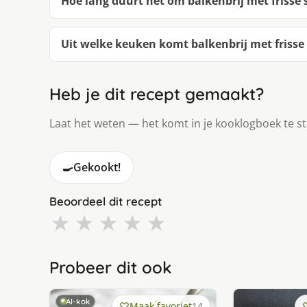
Hoe lang duurt het om balkenbrij met frisse
Uit welke keuken komt balkenbrij met frisse
Heb je dit recept gemaakt?
Laat het weten — het komt in je kooklogboek te s
🍳
Gekookt!
Beoordeel dit recept
★
★
★
★
★
Probeer dit ook
AI-kok
Maak favoriet
14