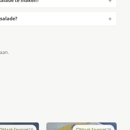
 salade te maken?
 salade?
taan.
Maak favoriet
15
Maak favoriet
29