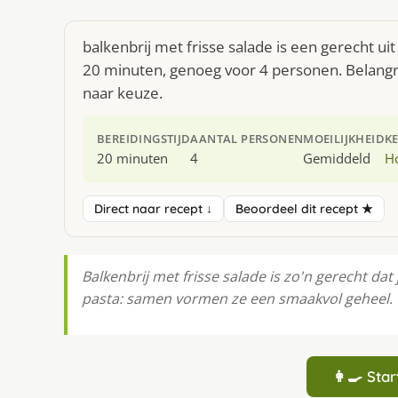
balkenbrij met frisse salade is een gerecht u
20 minuten, genoeg voor 4 personen. Belangrij
naar keuze.
BEREIDINGSTIJD
AANTAL PERSONEN
MOEILIJKHEID
K
20 minuten
4
Gemiddeld
H
Direct naar recept ↓
Beoordeel dit recept ★
Balkenbrij met frisse salade is zo'n gerecht dat 
pasta: samen vormen ze een smaakvol geheel.
👩‍🍳 St