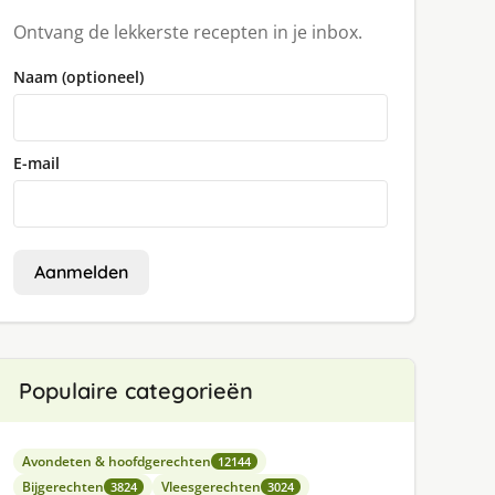
Ontvang de lekkerste recepten in je inbox.
Naam (optioneel)
E-mail
Aanmelden
Populaire categorieën
Avondeten & hoofdgerechten
12144
Bijgerechten
Vleesgerechten
3824
3024