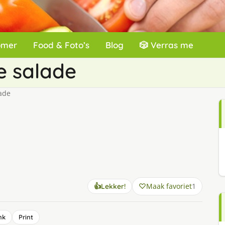
omer
Food & Foto’s
Blog
🎲 Verras me
se salade
lade
Maak favoriet
1
👍
Lekker!
nk
Print