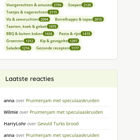
Voorgerechten & amuses
Soepen
2759
2120
Toetjes & nagerechten
2115
Vis & zeevruchten
Borrelhapjes & tapas
2094
2015
Taarten, koek & gebak
1975
BBQ & buiten koken
Pasta & rijst
1434
1419
Groenten
Kip & gevogelte
1312
1297
Salades
Gezonde recepten
1216
1177
Laatste reacties
anna
over
Pruimenjam met speculaaskruiden
Wilmie
over
Pruimenjam met speculaaskruiden
HarryLohr
over
Gevuld Turks brood
anna
over
Pruimenjam met speculaaskruiden