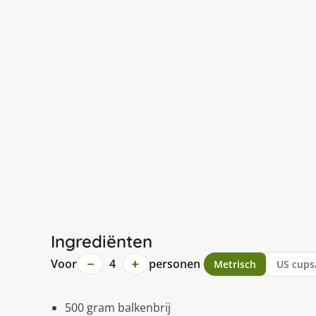
Ingrediënten
−
+
Voor
4
personen
Metrisch
US cups
500 gram balkenbrij