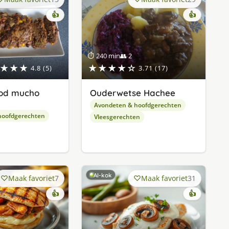
👍
👍
⏱ 240 min
👥 2
★★★
★★★★☆
4.8 (5)
3.71 (17)
od mucho
Ouderwetse Hachee
Avondeten & hoofdgerechten
hoofdgerechten
Vleesgerechten
AI-kok
Maak favoriet
7
Maak favoriet
31
👍
👍