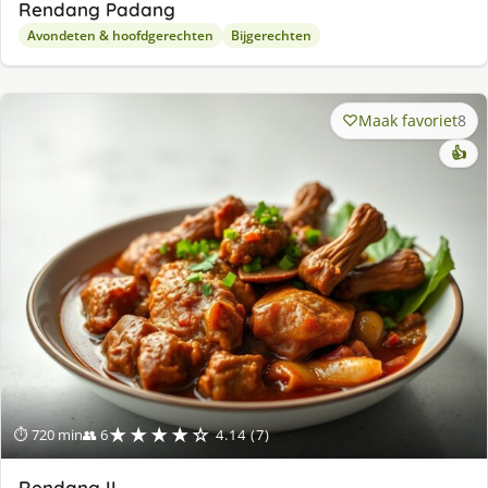
Rendang Padang
Avondeten & hoofdgerechten
Bijgerechten
Maak favoriet
8
👍
★★★★☆
⏱ 720 min
👥 6
4.14 (7)
Rendang II