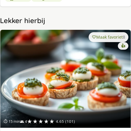
Lekker hierbij
Maak favoriet
8
👍
★★★★★
⏱ 15 min
👥 4
4.65 (101)