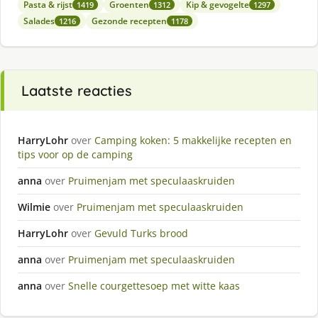
Pasta & rijst
Groenten
Kip & gevogelte
1419
1312
1297
Salades
Gezonde recepten
1216
1178
Laatste reacties
HarryLohr
over
Camping koken: 5 makkelijke recepten en
tips voor op de camping
anna
over
Pruimenjam met speculaaskruiden
Wilmie
over
Pruimenjam met speculaaskruiden
HarryLohr
over
Gevuld Turks brood
anna
over
Pruimenjam met speculaaskruiden
anna
over
Snelle courgettesoep met witte kaas