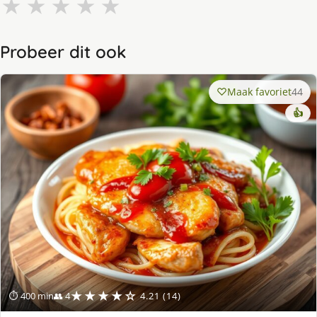
★
★
★
★
★
Probeer dit ook
Maak favoriet
44
👍
★★★★☆
⏱ 400 min
👥 4
4.21 (14)