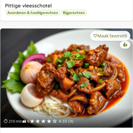
Pittige vleesschotel
Avondeten & hoofdgerechten
Bijgerechten
Maak favoriet
8
👍
★★★★☆
⏱ 210 min
👥 6
4.33 (9)