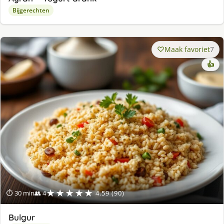
Bijgerechten
Maak favoriet
7
👍
★★★★★
⏱ 30 min
👥 4
4.59 (90)
Bulgur