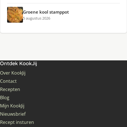
Groene kool stamppot
5 augustus 2026
Ontdek KookJij
Over KookJij
Contact
Recepten
Blog
Mijn KookJij
Nieuwsbrief
Recept insturen