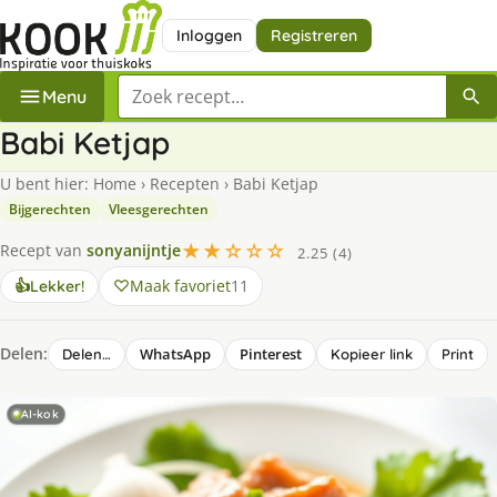
Inloggen
Registreren
Zoek een recept
Menu
Babi Ketjap
U bent hier:
Home
›
Recepten
›
Babi Ketjap
Bijgerechten
Vleesgerechten
★★☆☆☆
Recept van
sonyanijntje
2.25 (4)
Maak favoriet
11
👍
Lekker!
Delen:
WhatsApp
Pinterest
Delen…
Kopieer link
Print
AI-kok