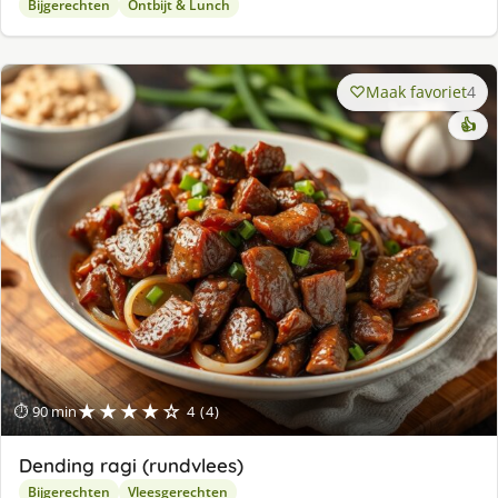
Bijgerechten
Ontbijt & Lunch
Maak favoriet
4
👍
★★★★☆
⏱ 90 min
4 (4)
Dending ragi (rundvlees)
Bijgerechten
Vleesgerechten