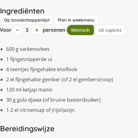
Ingrediënten
Op boodschappenlijst
Plan in weekmenu
−
+
Voor
3
personen
Metrisch
US cups/oz
600 g varkensvlees
1 fijngesnipperde ui
4 teentjes fijngehakte knoflook
2 el fijngehakte gember (of 2 el gembersiroop)
120 ml ketjap manis
30 g gula djawa (of bruine basterdsuiker)
1-2 el citroensap of (rijst)azijn
Bereidingswijze