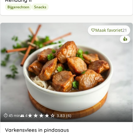
Bijgerechten
Snacks
Maak favoriet
21
👍
★★★★☆
⏱ 45 min
👥 4
3.83 (6)
Varkensvlees in pindasaus