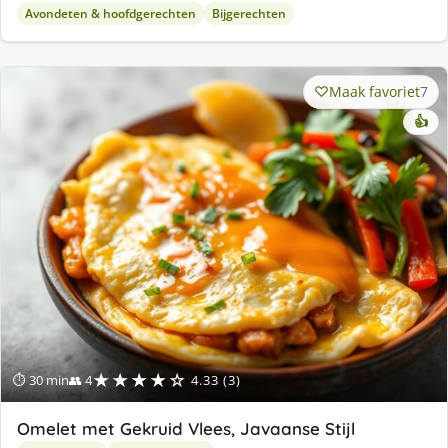
Avondeten & hoofdgerechten
Bijgerechten
Maak favoriet
7
👍
★★★★☆
⏱ 30 min
👥 4
4.33 (3)
Omelet met Gekruid Vlees, Javaanse Stijl