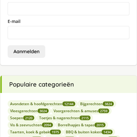
E-mail
Aanmelden
Populaire categorieën
Avondeten & hoofdgerechten
Bijgerechten
12144
3824
Vleesgerechten
Voorgerechten & amuses
3024
2759
Soepen
Toetjes & nagerechten
2120
2115
Vis & zeevruchten
Borrelhapjes & tapas
2094
2015
Taarten, koek & gebak
BBQ & buiten koken
1975
1434