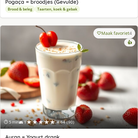
Pogaça = broodjes (Gevulde)
Brood & beleg
Taarten, koek & gebak
Maak favoriet
4
👍
★★★★★
⏱ 5 min
👥 1
4.64 (90)
Ayran = Yogurt drank