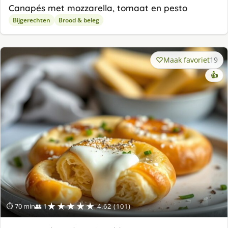
Canapés met mozzarella, tomaat en pesto
Bijgerechten
Brood & beleg
Maak favoriet
19
👍
★★★★★
⏱ 70 min
👥 1
4.62 (101)