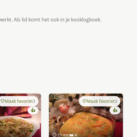
werkt. Als lid komt het ook in je kooklogboek.
Maak favoriet
3
Maak favoriet
3
👍
👍
⏱ 15 min
👥 4