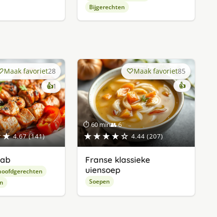
Bijgerechten
Maak favoriet
28
Maak favoriet
85
keer
👍
👍
1
lekker
gevonden
⏱ 60 min
👥 6
★★
★★★★☆
4.67 (141)
4.44 (207)
bab
Franse klassieke
uiensoep
hoofdgerechten
Soepen
en