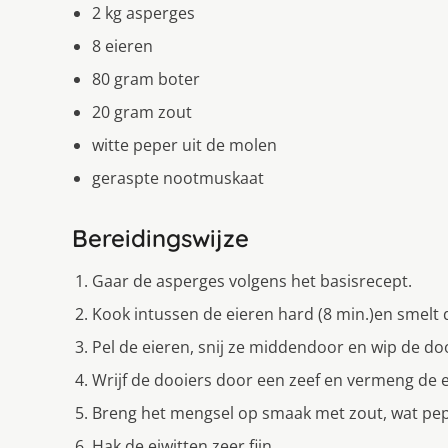
2 kg asperges
8 eieren
80 gram boter
20 gram zout
witte peper uit de molen
geraspte nootmuskaat
Bereidingswijze
Gaar de asperges volgens het basisrecept.
Kook intussen de eieren hard (8 min.)en smelt 
Pel de eieren, snij ze middendoor en wip de doo
Wrijf de dooiers door een zeef en vermeng de e
Breng het mengsel op smaak met zout, wat pe
Hak de eiwitten zeer fijn.