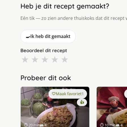
Heb je dit recept gemaakt?
Eén tik — zo zien andere thuiskoks dat dit recept 
🍳
Ik heb dit gemaakt
Beoordeel dit recept
★
★
★
★
★
Probeer dit ook
Maak favoriet
1
👍
⏱ 20 min
👥 4
⏱ 10 min
👥 4