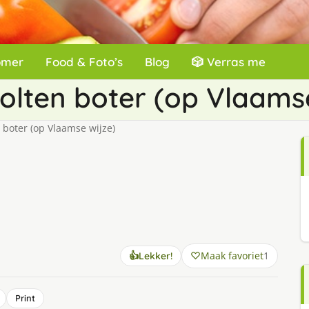
omer
Food & Foto’s
Blog
🎲 Verras me
lten boter (op Vlaamse
boter (op Vlaamse wijze)
Maak favoriet
1
👍
Lekker!
Print