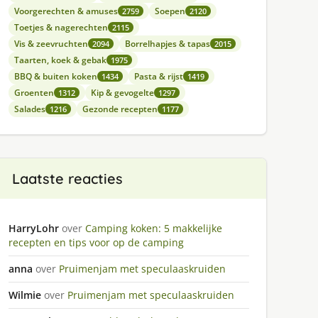
Voorgerechten & amuses
Soepen
2759
2120
Toetjes & nagerechten
2115
Vis & zeevruchten
Borrelhapjes & tapas
2094
2015
Taarten, koek & gebak
1975
BBQ & buiten koken
Pasta & rijst
1434
1419
Groenten
Kip & gevogelte
1312
1297
Salades
Gezonde recepten
1216
1177
Laatste reacties
HarryLohr
over
Camping koken: 5 makkelijke
recepten en tips voor op de camping
anna
over
Pruimenjam met speculaaskruiden
Wilmie
over
Pruimenjam met speculaaskruiden