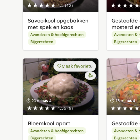
★★★★★
★★★★★
4.5 (12)
Savooikool opgebakken
Gestoofde
met spek en kaas
mosterd en
Avondeten & hoofdgerechten
Avondeten & 
Bijgerechten
Bijgerechten
Maak favoriet
6
👍
⏱ 20 min
👥 4
⏱ 15 min
👥 4
★★★★★
★★★★★
4.56 (9)
Bloemkool apart
Gestoofde 
Avondeten & hoofdgerechten
Avondeten & 
Bijgerechten
Bijgerechten