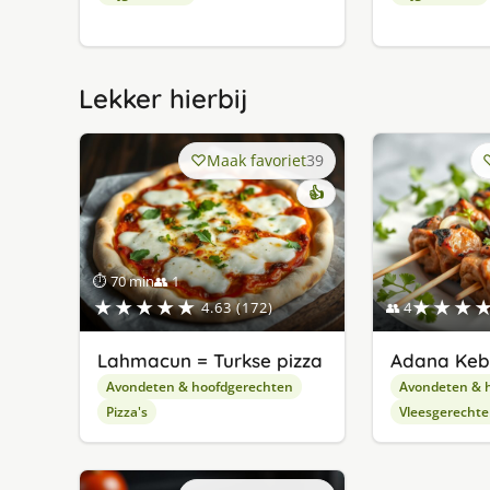
Lekker hierbij
Maak favoriet
39
👍
⏱ 70 min
👥 1
★★★★★
★★★
4.63 (172)
👥 4
Lahmacun = Turkse pizza
Adana Ke
Avondeten & hoofdgerechten
Avondeten & 
Pizza's
Vleesgerecht