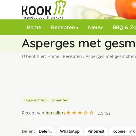
Home
Recepten
Nieuw
BBQ & Z
Asperges met gesmo
U bent hier:
Home
›
Recepten
›
Asperges met gesmolten 
Bijgerechten
Groenten
★★★☆☆
Recept van
bertallers
2.5 (2)
Delen:
WhatsApp
Pinterest
Delen…
Kopieer link