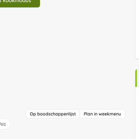
art kookmodus
Op boodschappenlijst
Plan in weekmenu
/oz