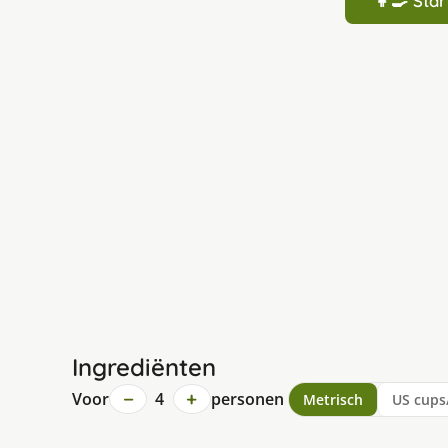
👩‍🍳 St
Ingrediënten
−
+
Voor
4
personen
Metrisch
US cups