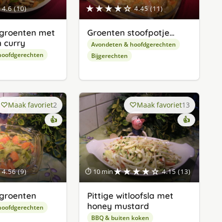
★★★★☆
4.6 (10)
4.45 (11)
 groenten met
Groenten stoofpotje…
 curry
Avondeten & hoofdgerechten
hoofdgerechten
Bijgerechten
Maak favoriet
2
Maak favoriet
13
👍
👍
★★★★☆
4.56 (9)
⏱ 10 min
4.15 (13)
groenten
Pittige witloofsla met
honey mustard
hoofdgerechten
BBQ & buiten koken