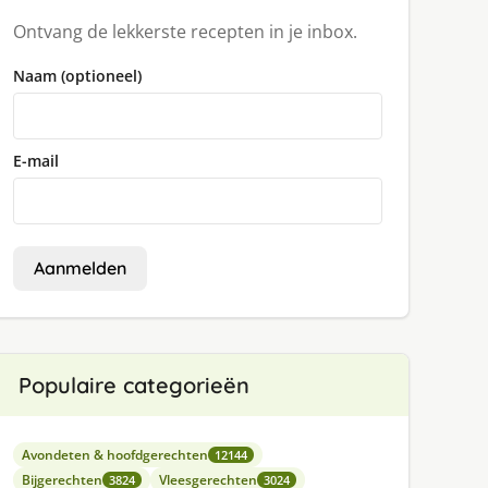
Ontvang de lekkerste recepten in je inbox.
Naam (optioneel)
E-mail
Aanmelden
Populaire categorieën
Avondeten & hoofdgerechten
12144
Bijgerechten
Vleesgerechten
3824
3024