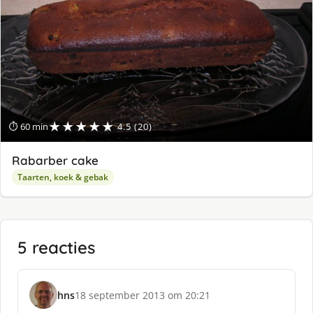
★★★★★
⏱ 60 min
4.5 (20)
Rabarber cake
Taarten, koek & gebak
5 reacties
hns
18 september 2013 om 20:21
s