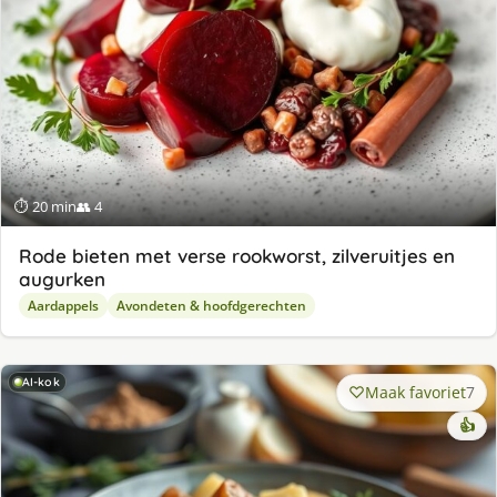
⏱ 20 min
👥 4
Rode bieten met verse rookworst, zilveruitjes en
augurken
Aardappels
Avondeten & hoofdgerechten
AI-kok
Maak favoriet
7
👍