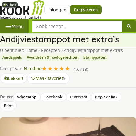
AI-kok
AI-kok
AI-kok
AI-kok
Inloggen
Registreren
Zoek een recept
Menu
Andijviestamppot met extra’s
U bent hier:
Home
›
Recepten
›
Andijviestamppot met extra’s
Aardappels
Avondeten & hoofdgerechten
Stamppotten
★★★★★
Recept van
N-a-dine
4.67 (3)
Maak favoriet
9
👍
Lekker!
Delen:
WhatsApp
Facebook
Pinterest
Kopieer link
Print