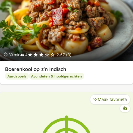
★★★☆☆
⏱ 30 min
👥 4
2.67 (3)
Boerenkool op z’n Indisch
Aardappels
Avondeten & hoofdgerechten
Maak favoriet
5
👍