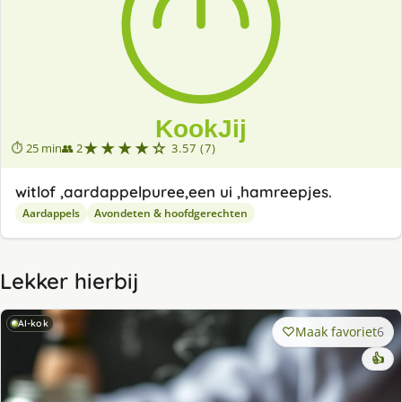
★★★★☆
⏱ 25 min
👥 2
3.57 (7)
witlof ,aardappelpuree,een ui ,hamreepjes.
Aardappels
Avondeten & hoofdgerechten
Lekker hierbij
AI-kok
Maak favoriet
6
👍