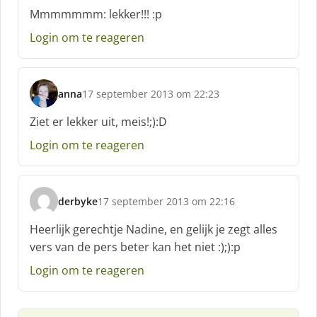
c
Mmmmmmm: lekker!!! :p
h
Login om te reageren
r
e
e
f
anna
17 september 2013 om 22:23
:
s
c
Ziet er lekker uit, meis!;):D
h
Login om te reageren
r
e
e
f
derbyke
17 september 2013 om 22:16
:
s
c
Heerlijk gerechtje Nadine, en gelijk je zegt alles
h
vers van de pers beter kan het niet :);):p
r
e
Login om te reageren
e
f
: