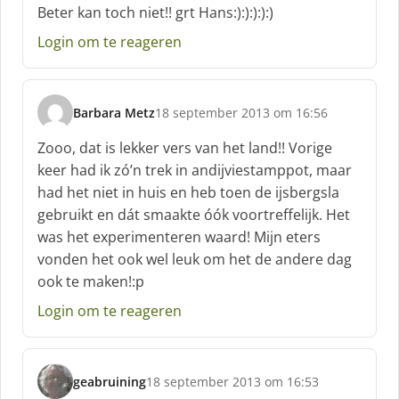
c
Beter kan toch niet!! grt Hans:):):):):)
h
Login om te reageren
r
e
e
f
Barbara Metz
18 september 2013 om 16:56
:
s
c
Zooo, dat is lekker vers van het land!! Vorige
h
keer had ik zó’n trek in andijviestamppot, maar
r
had het niet in huis en heb toen de ijsbergsla
e
gebruikt en dát smaakte óók voortreffelijk. Het
e
f
was het experimenteren waard! Mijn eters
:
vonden het ook wel leuk om het de andere dag
ook te maken!:p
Login om te reageren
geabruining
18 september 2013 om 16:53
s