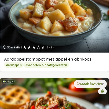
★★★☆☆
⏱ 30 min
👥 2
3 (2)
Aardappelstamppot met appel en abrikoos
Aardappels
Avondeten & hoofdgerechten
AI-kok
Maak favoriet
8
👍