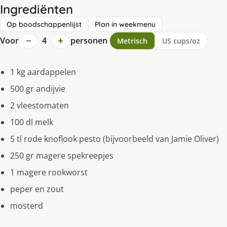
Ingrediënten
Op boodschappenlijst
Plan in weekmenu
−
+
Voor
4
personen
Metrisch
US cups/oz
1 kg aardappelen
500 gr andijvie
2 vleestomaten
100 dl melk
5 tl rode knoflook pesto (bijvoorbeeld van Jamie Oliver)
250 gr magere spekreepjes
1 magere rookworst
peper en zout
mosterd