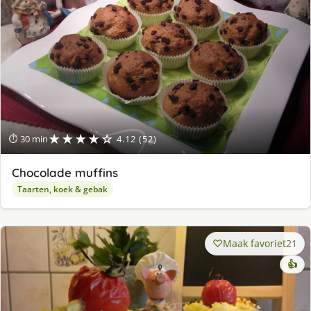
★★★★☆
⏱ 30 min
4.12 (52)
Chocolade muffins
Taarten, koek & gebak
Maak favoriet
21
👍