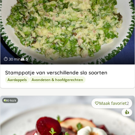
⏱ 30 min
👥 5
Stamppotje van verschillende sla soorten
Aardappels
Avondeten & hoofdgerechten
AI-kok
Maak favoriet
2
👍