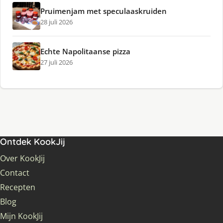
Pruimenjam met speculaaskruiden
28 juli 2026
Echte Napolitaanse pizza
27 juli 2026
Ontdek KookJij
Over KookJij
Contact
Recepten
Blog
Mijn KookJij