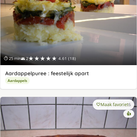
★★★★★
⏱ 25 min
👥 2
4.61 (18)
Aardappelpuree : feestelijk apart
Aardappels
Maak favoriet
6
👍