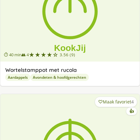
★★★★☆
⏱ 40 min
👥 4
3.56 (9)
Wortelstamppot met rucola
Aardappels
Avondeten & hoofdgerechten
Maak favoriet
4
👍