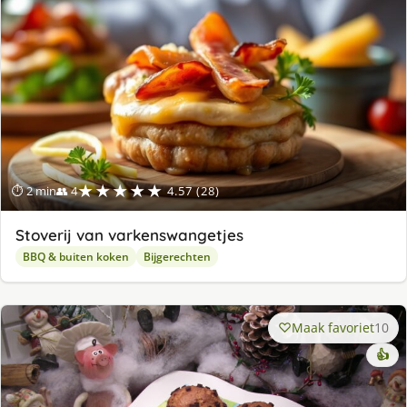
★★★★★
⏱ 2 min
👥 4
4.57 (28)
Stoverij van varkenswangetjes
BBQ & buiten koken
Bijgerechten
Maak favoriet
10
👍