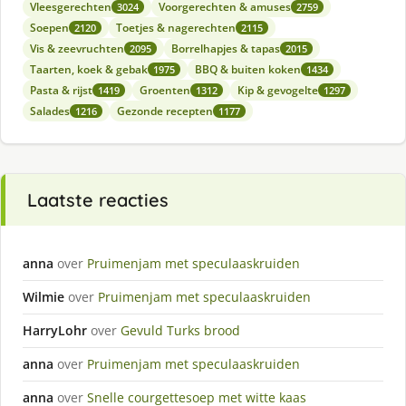
Vleesgerechten
Voorgerechten & amuses
3024
2759
Soepen
Toetjes & nagerechten
2120
2115
Vis & zeevruchten
Borrelhapjes & tapas
2095
2015
Taarten, koek & gebak
BBQ & buiten koken
1975
1434
Pasta & rijst
Groenten
Kip & gevogelte
1419
1312
1297
Salades
Gezonde recepten
1216
1177
Laatste reacties
anna
over
Pruimenjam met speculaaskruiden
Wilmie
over
Pruimenjam met speculaaskruiden
HarryLohr
over
Gevuld Turks brood
anna
over
Pruimenjam met speculaaskruiden
anna
over
Snelle courgettesoep met witte kaas