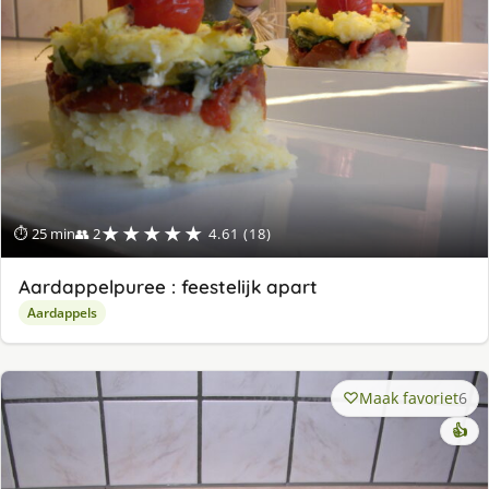
★★★★★
⏱ 25 min
👥 2
4.61 (18)
Aardappelpuree : feestelijk apart
Aardappels
Maak favoriet
6
👍