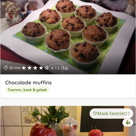
★★★★☆
⏱ 30 min
4.12 (52)
Chocolade muffins
Taarten, koek & gebak
Maak favoriet
21
👍