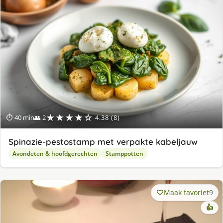
★★★★☆
⏱ 40 min
👥 2
4.38 (8)
Spinazie-pestostamp met verpakte kabeljauw
Avondeten & hoofdgerechten
Stamppotten
Maak favoriet
9
👍