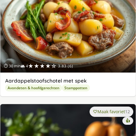
★★★★☆
⏱ 30 min
👥 4
3.83 (6)
Aardappelstoofschotel met spek
Avondeten & hoofdgerechten
Stamppotten
Maak favoriet
12
👍