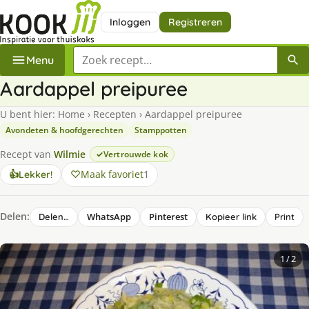
Inloggen
Registreren
Zoek een recept
Menu
Aardappel preipuree
U bent hier:
Home
›
Recepten
›
Aardappel preipuree
Avondeten & hoofdgerechten
Stamppotten
Recept van
Wilmie
Vertrouwde kok
Maak favoriet
1
👍
Lekker!
Delen:
WhatsApp
Pinterest
Delen…
Kopieer link
Print
1
/ 2