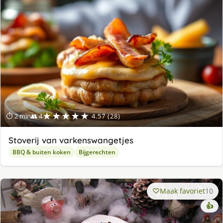
★★★★★
⏱ 2 min
👥 4
4.57 (28)
Stoverij van varkenswangetjes
BBQ & buiten koken
Bijgerechten
Maak favoriet
10
👍