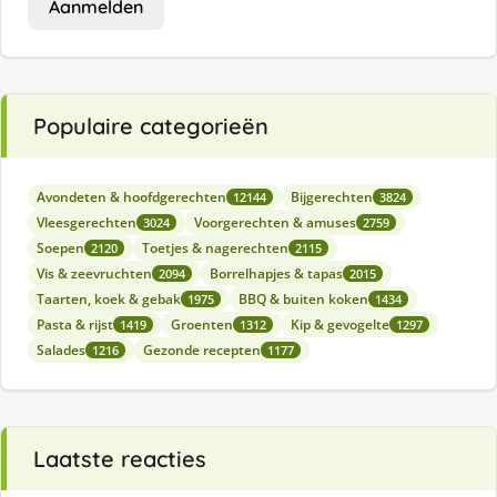
Aanmelden
Populaire categorieën
Avondeten & hoofdgerechten
Bijgerechten
12144
3824
Vleesgerechten
Voorgerechten & amuses
3024
2759
Soepen
Toetjes & nagerechten
2120
2115
Vis & zeevruchten
Borrelhapjes & tapas
2094
2015
Taarten, koek & gebak
BBQ & buiten koken
1975
1434
Pasta & rijst
Groenten
Kip & gevogelte
1419
1312
1297
Salades
Gezonde recepten
1216
1177
Laatste reacties