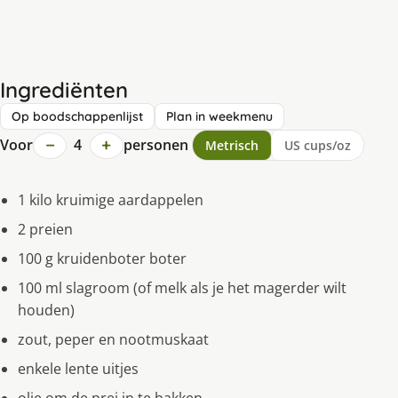
Ingrediënten
Op boodschappenlijst
Plan in weekmenu
−
+
Voor
4
personen
Metrisch
US cups/oz
1 kilo kruimige aardappelen
2 preien
100 g kruidenboter boter
100 ml slagroom (of melk als je het magerder wilt
houden)
zout, peper en nootmuskaat
enkele lente uitjes