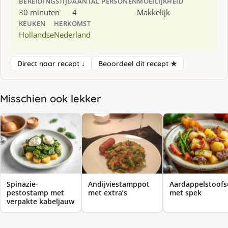
BEREIDINGSTIJD
AANTAL PERSONEN
MOEILIJKHEID
30 minuten
4
Makkelijk
KEUKEN
HERKOMST
Hollandse
Nederland
Direct naar recept ↓
Beoordeel dit recept ★
Misschien ook lekker
Spinazie-
Andijviestamppot
Aardappelstoofs
pestostamp met
met extra’s
met spek
verpakte kabeljauw