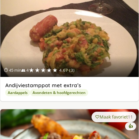
★★★★★
⏱ 45 min
👥 4
4.67 (3)
Andijviestamppot met extra’s
Aardappels
Avondeten & hoofdgerechten
Maak favoriet
11
👍