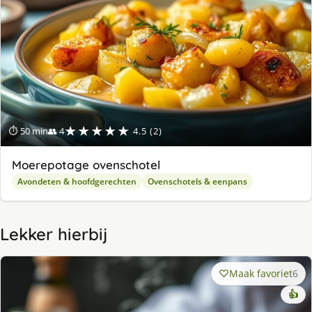
★★★★★
⏱ 50 min
👥 4
4.5 (2)
Moerepotage ovenschotel
Avondeten & hoofdgerechten
Ovenschotels & eenpans
Lekker hierbij
Maak favoriet
6
👍