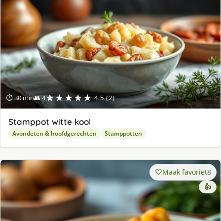
★★★★★
⏱ 30 min
👥 4
4.5 (2)
Stamppot witte kool
Avondeten & hoofdgerechten
Stamppotten
Maak favoriet
8
👍