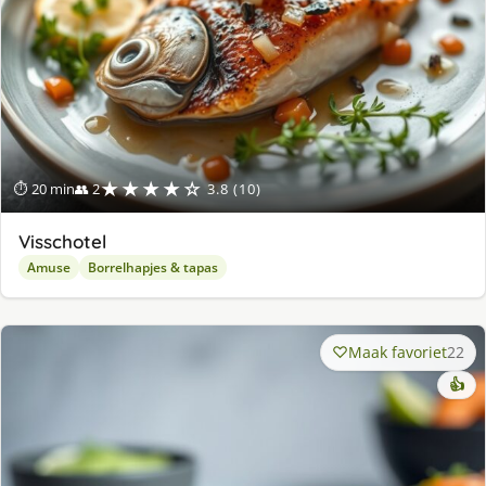
★★★★☆
⏱ 20 min
👥 2
3.8 (10)
Visschotel
Amuse
Borrelhapjes & tapas
Maak favoriet
22
👍