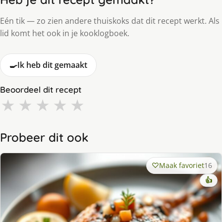
Eén tik — zo zien andere thuiskoks dat dit recept werkt. Als
lid komt het ook in je kooklogboek.
🍳
Ik heb dit gemaakt
Beoordeel dit recept
★
★
★
★
★
Probeer dit ook
Maak favoriet
16
👍