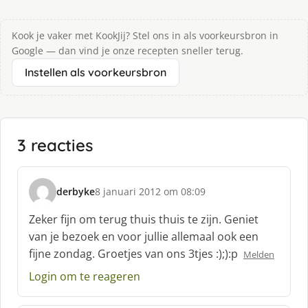
Kook je vaker met KookJij? Stel ons in als voorkeursbron in
Google — dan vind je onze recepten sneller terug.
Instellen als voorkeursbron
3 reacties
derbyke
8 januari 2012 om 08:09
s
c
Zeker fijn om terug thuis thuis te zijn. Geniet
h
van je bezoek en voor jullie allemaal ook een
r
fijne zondag. Groetjes van ons 3tjes :);):p
Melden
e
e
Login om te reageren
f
: