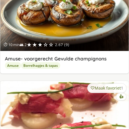
★★★☆☆
⏱ 10 min
👥 2
2.67 (9)
Amuse- voorgerecht Gevulde champignons
Amuse
Borrelhapjes & tapas
Maak favoriet
1
👍