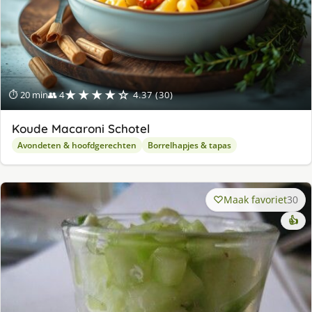
★★★★☆
⏱ 20 min
👥 4
4.37 (30)
Koude Macaroni Schotel
Avondeten & hoofdgerechten
Borrelhapjes & tapas
Maak favoriet
30
👍