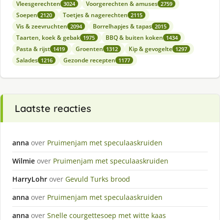
Vleesgerechten
Voorgerechten & amuses
3024
2759
Soepen
Toetjes & nagerechten
2120
2115
Vis & zeevruchten
Borrelhapjes & tapas
2094
2015
Taarten, koek & gebak
BBQ & buiten koken
1975
1434
Pasta & rijst
Groenten
Kip & gevogelte
1419
1312
1297
Salades
Gezonde recepten
1216
1177
Laatste reacties
anna
over
Pruimenjam met speculaaskruiden
Wilmie
over
Pruimenjam met speculaaskruiden
HarryLohr
over
Gevuld Turks brood
anna
over
Pruimenjam met speculaaskruiden
anna
over
Snelle courgettesoep met witte kaas