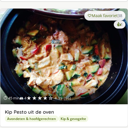
Maak favoriet
38
ke
👍
1
lek
ge
★★★★☆
⏱ 45 min
👥 4
4.39 (96)
Kip Pesto uit de oven
Avondeten & hoofdgerechten
Kip & gevogelte