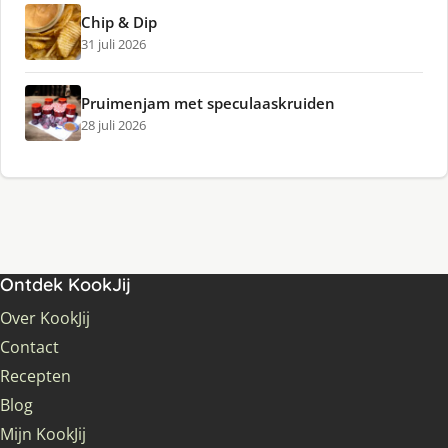
Chip & Dip
31 juli 2026
Pruimenjam met speculaaskruiden
28 juli 2026
Ontdek KookJij
Over KookJij
Contact
Recepten
Blog
Mijn KookJij