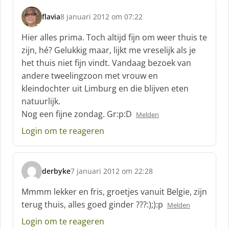
flavia
8 januari 2012 om 07:22
s
c
Hier alles prima. Toch altijd fijn om weer thuis te
h
zijn, hé? Gelukkig maar, lijkt me vreselijk als je
r
het thuis niet fijn vindt. Vandaag bezoek van
e
andere tweelingzoon met vrouw en
e
f
kleindochter uit Limburg en die blijven eten
:
natuurlijk.
Nog een fijne zondag. Gr:p:D
Melden
Login om te reageren
derbyke
7 januari 2012 om 22:28
s
c
Mmmm lekker en fris, groetjes vanuit Belgie, zijn
h
terug thuis, alles goed ginder ???:);):p
Melden
r
e
Login om te reageren