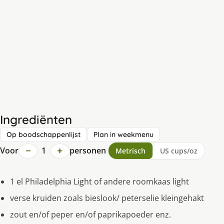
Ingrediënten
Op boodschappenlijst
Plan in weekmenu
−
+
Voor
1
personen
Metrisch
US cups/oz
1 el Philadelphia Light of andere roomkaas light
verse kruiden zoals bieslook/ peterselie kleingehakt
zout en/of peper en/of paprikapoeder enz.