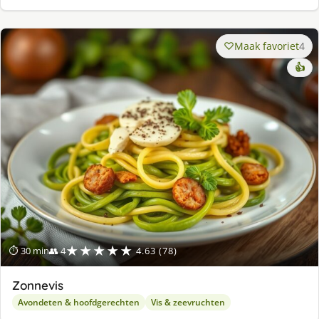
Maak favoriet
4
👍
★★★★★
⏱ 30 min
👥 4
4.63 (78)
Zonnevis
Avondeten & hoofdgerechten
Vis & zeevruchten