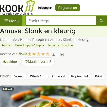
Inloggen
Registreren
Zoek een recept
Menu
Amuse: Slank en kleurig
U bent hier:
Home
›
Recepten
›
Amuse: Slank en kleurig
Amuse
Borrelhapjes & tapas
Gezonde recepten
★★☆☆☆
Recept van
flavia
2.11 (9)
Maak favoriet
8
👍
Lekker!
Delen:
WhatsApp
Pinterest
Delen…
Kopieer link
Print
AI-kok