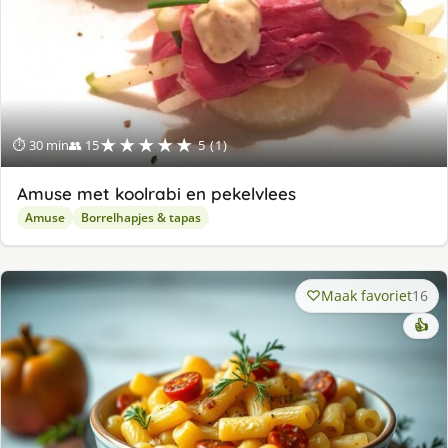
★★★★★
⏱ 30 min
👥 15
5 (1)
Amuse met koolrabi en pekelvlees
Amuse
Borrelhapjes & tapas
Maak favoriet
16
👍