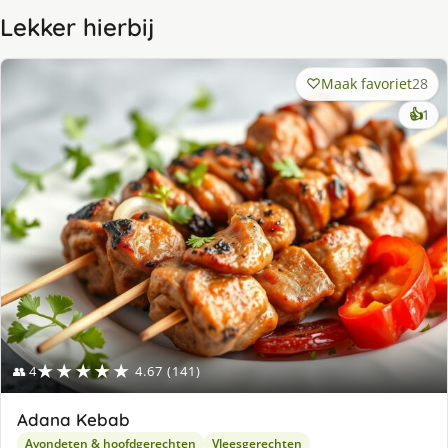
Lekker hierbij
Maak favoriet
28
ke
👍
1
lek
ge
★★★★★
👥 4
4.67 (141)
Adana Kebab
Avondeten & hoofdgerechten
Vleesgerechten