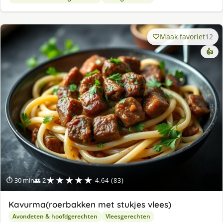
Maak favoriet
12
👍
★★★★★
⏱ 30 min
👥 2
4.64 (83)
Kavurma(roerbakken met stukjes vlees)
Avondeten & hoofdgerechten
Vleesgerechten