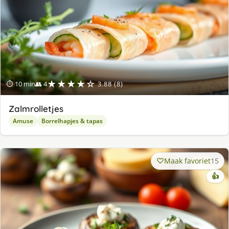
★★★★☆
⏱ 10 min
👥 4
3.88 (8)
Zalmrolletjes
Amuse
Borrelhapjes & tapas
Maak favoriet
15
👍