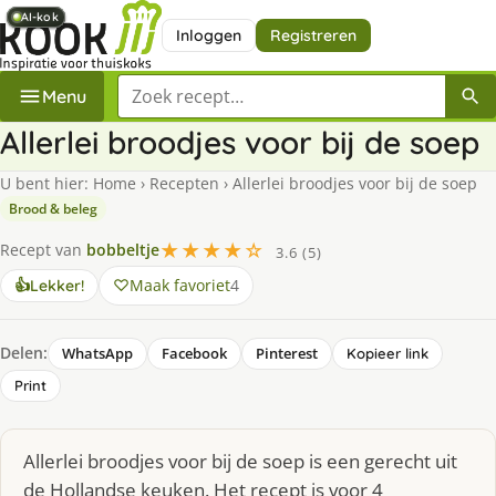
AI-kok
AI-kok
AI-kok
AI-kok
AI-kok
Inloggen
Registreren
Zoek een recept
Menu
Allerlei broodjes voor bij de soep
U bent hier:
Home
›
Recepten
›
Allerlei broodjes voor bij de soep
Brood & beleg
★★★★☆
Recept van
bobbeltje
3.6 (5)
Maak favoriet
4
👍
Lekker!
Delen:
WhatsApp
Facebook
Pinterest
Kopieer link
Print
Allerlei broodjes voor bij de soep is een gerecht uit
de Hollandse keuken. Het recept is voor 4