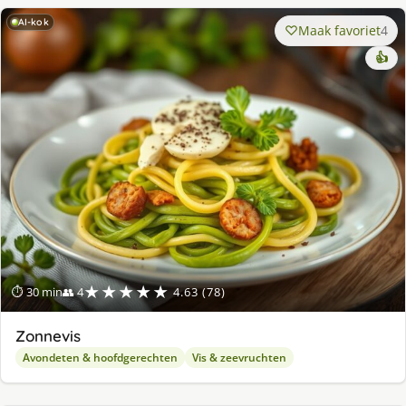
AI-kok
Maak favoriet
4
👍
★★★★★
⏱ 30 min
👥 4
4.63 (78)
Zonnevis
Avondeten & hoofdgerechten
Vis & zeevruchten