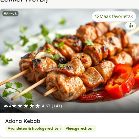
AI-kok
Maak favoriet
28
👍
★★★★★
👥 4
4.67 (141)
Adana Kebab
Avondeten & hoofdgerechten
Vleesgerechten