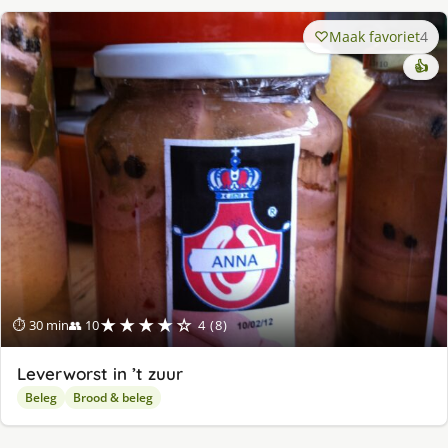
Maak favoriet
4
👍
★★★★☆
⏱ 30 min
👥 10
4 (8)
Leverworst in ’t zuur
Beleg
Brood & beleg