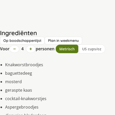
Ingrediënten
Op boodschappenlijst
Plan in weekmenu
−
+
Voor
4
personen
Metrisch
US cups/oz
Knakworstbroodjes
baguettedeeg
mosterd
geraspte kaas
cocktail-knakworstjes
Aspergebroodjes