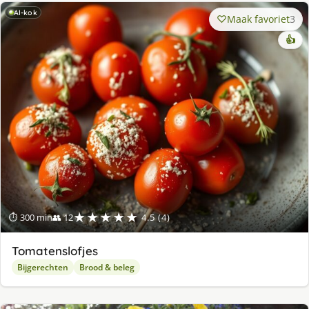
AI-kok
Maak favoriet
3
👍
★★★★★
⏱ 300 min
👥 12
4.5 (4)
Tomatenslofjes
Bijgerechten
Brood & beleg