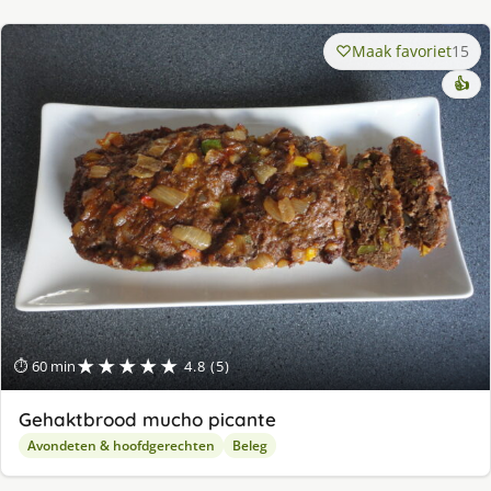
Maak favoriet
15
👍
★★★★★
⏱ 60 min
4.8 (5)
Gehaktbrood mucho picante
Avondeten & hoofdgerechten
Beleg