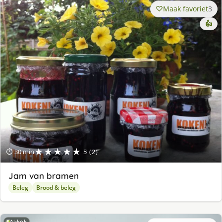
Maak favoriet
3
👍
★★★★★
⏱ 30 min
5 (2)
Jam van bramen
Beleg
Brood & beleg
AI-kok