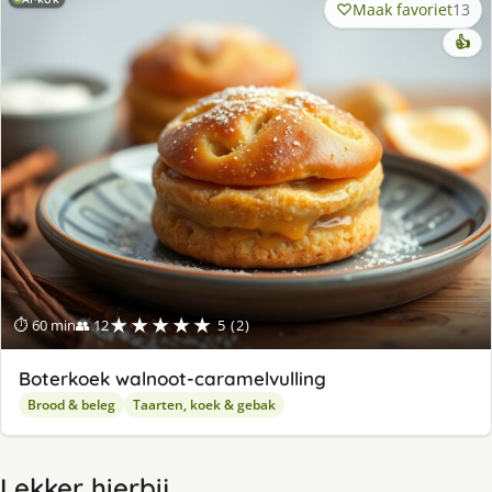
Maak favoriet
13
👍
★★★★★
⏱ 60 min
👥 12
5 (2)
Boterkoek walnoot-caramelvulling
Brood & beleg
Taarten, koek & gebak
Lekker hierbij