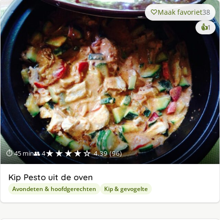
Maak favoriet
38
ke
👍
1
lek
ge
★★★★☆
⏱ 45 min
👥 4
4.39 (96)
Kip Pesto uit de oven
Avondeten & hoofdgerechten
Kip & gevogelte