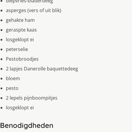
diepvries-bladerdeeg
asperges (vers of uit blik)
gehakte ham
geraspte kaas
losgeklopt ei
peterselie
Pestobroodjes
2 lapjes Danerolle baquettedeeg
bloem
pesto
2 lepels pijnboompitjes
losgeklopt ei
Benodigdheden