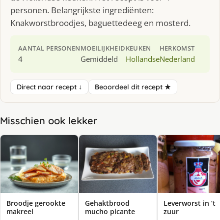
personen. Belangrijkste ingrediënten:
Knakworstbroodjes, baguettedeeg en mosterd.
AANTAL PERSONEN
MOEILIJKHEID
KEUKEN
HERKOMST
4
Gemiddeld
Hollandse
Nederland
Direct naar recept ↓
Beoordeel dit recept ★
Misschien ook lekker
Broodje gerookte
Gehaktbrood
Leverworst in ’t
makreel
mucho picante
zuur