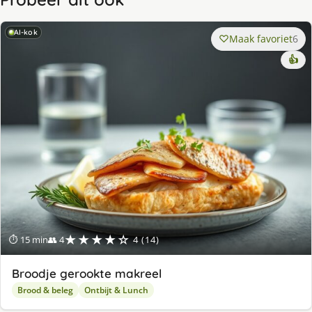
AI-kok
Maak favoriet
6
👍
★★★★☆
⏱ 15 min
👥 4
4 (14)
Broodje gerookte makreel
Brood & beleg
Ontbijt & Lunch