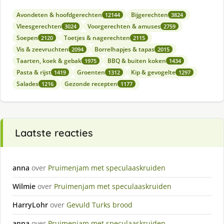
Avondeten & hoofdgerechten
Bijgerechten
12144
3824
Vleesgerechten
Voorgerechten & amuses
3024
2759
Soepen
Toetjes & nagerechten
2120
2115
Vis & zeevruchten
Borrelhapjes & tapas
2094
2015
Taarten, koek & gebak
BBQ & buiten koken
1975
1434
Pasta & rijst
Groenten
Kip & gevogelte
1419
1312
1297
Salades
Gezonde recepten
1216
1177
Laatste reacties
anna
over
Pruimenjam met speculaaskruiden
Wilmie
over
Pruimenjam met speculaaskruiden
HarryLohr
over
Gevuld Turks brood
anna
over
Pruimenjam met speculaaskruiden