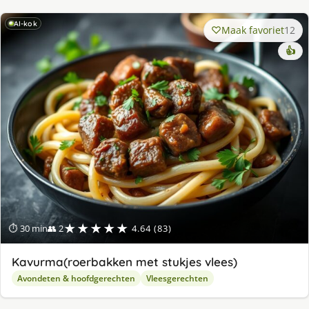
AI-kok
Maak favoriet
12
👍
★★★★★
⏱ 30 min
👥 2
4.64 (83)
Kavurma(roerbakken met stukjes vlees)
Avondeten & hoofdgerechten
Vleesgerechten