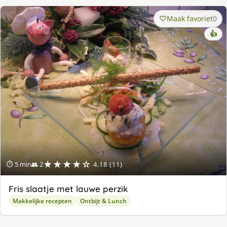
Maak favoriet
0
👍
★★★★☆
⏱ 5 min
👥 2
4.18 (11)
Fris slaatje met lauwe perzik
Makkelijke recepten
Ontbijt & Lunch