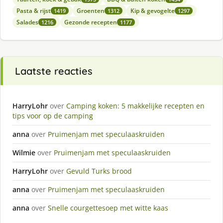
Pasta & rijst
Groenten
Kip & gevogelte
1419
1312
1297
Salades
Gezonde recepten
1216
1177
Laatste reacties
HarryLohr
over
Camping koken: 5 makkelijke recepten en
tips voor op de camping
anna
over
Pruimenjam met speculaaskruiden
Wilmie
over
Pruimenjam met speculaaskruiden
HarryLohr
over
Gevuld Turks brood
anna
over
Pruimenjam met speculaaskruiden
anna
over
Snelle courgettesoep met witte kaas