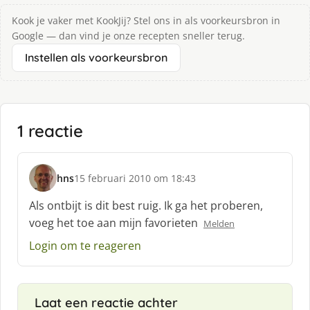
Kook je vaker met KookJij? Stel ons in als voorkeursbron in
Google — dan vind je onze recepten sneller terug.
Instellen als voorkeursbron
1 reactie
hns
15 februari 2010 om 18:43
s
c
Als ontbijt is dit best ruig. Ik ga het proberen,
h
voeg het toe aan mijn favorieten
Melden
r
e
Login om te reageren
e
f
:
Laat een reactie achter