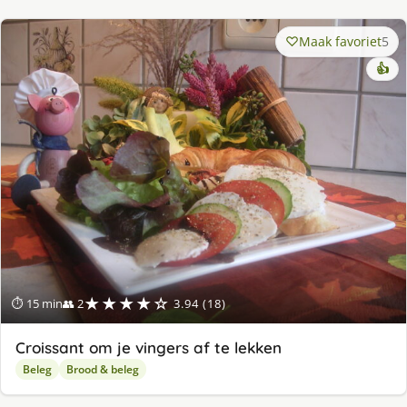
Maak favoriet
5
👍
★★★★☆
⏱ 15 min
👥 2
3.94 (18)
Croissant om je vingers af te lekken
Beleg
Brood & beleg