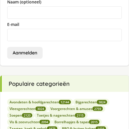
Naam (optioneel)
E-mail
Aanmelden
Populaire categorieën
Avondeten & hoofdgerechten
Bijgerechten
12144
3824
Vleesgerechten
Voorgerechten & amuses
3024
2759
Soepen
Toetjes & nagerechten
2120
2115
Vis & zeevruchten
Borrelhapjes & tapas
2094
2015
Taarten, koek & gebak
BBQ & buiten koken
1975
1434