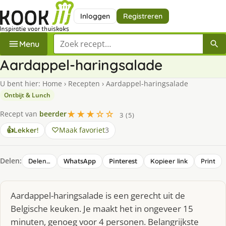
Inloggen
Registreren
Zoek een recept
Menu
Aardappel-haringsalade
U bent hier:
Home
›
Recepten
›
Aardappel-haringsalade
Ontbijt & Lunch
★★★☆☆
Recept van
beerder
3 (5)
Maak favoriet
3
👍
Lekker!
Delen:
WhatsApp
Pinterest
Delen…
Kopieer link
Print
Aardappel-haringsalade is een gerecht uit de
Belgische keuken. Je maakt het in ongeveer 15
minuten, genoeg voor 4 personen. Belangrijkste