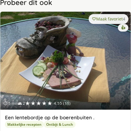
Probeer dit ook
Maak favoriet
4
👍
★★★★★
⏱ 5 min
👥 2
4.55 (11)
Een lentebordje op de boerenbuiten .
Makkelijke recepten
Ontbijt & Lunch