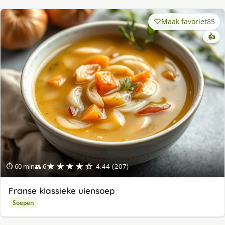
Maak favoriet
85
👍
★★★★☆
⏱ 60 min
👥 6
4.44 (207)
Franse klassieke uiensoep
Soepen