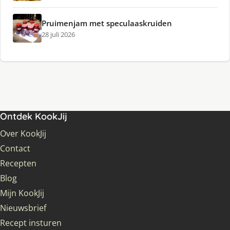
Pruimenjam met speculaaskruiden
28 juli 2026
Ontdek KookJij
Over KookJij
Contact
Recepten
Blog
Mijn KookJij
Nieuwsbrief
Recept insturen