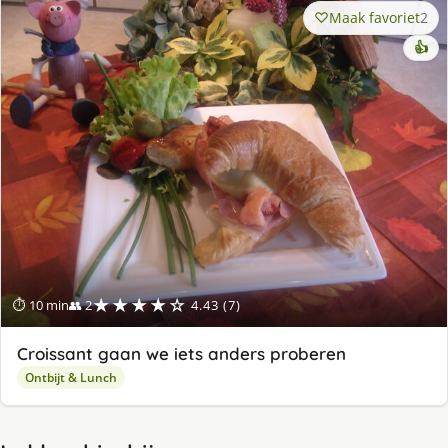
Maak favoriet
2
👍
★★★★☆
⏱ 10 min
👥 2
4.43 (7)
Croissant gaan we iets anders proberen
Ontbijt & Lunch