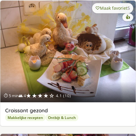
Maak favoriet
5
👍
★★★★☆
⏱ 5 min
👥 4
4.1 (10)
Croissant gezond
Makkelijke recepten
Ontbijt & Lunch