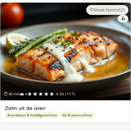
Maak favoriet
25
👍
★★★★★
⏱ 40 min
👥 4
4.56 (117)
Zalm uit de oven
Avondeten & hoofdgerechten
Vis & zeevruchten