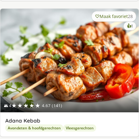
Maak favoriet
28
ke
👍
1
lek
ge
★★★★★
👥 4
4.67 (141)
Adana Kebab
Avondeten & hoofdgerechten
Vleesgerechten