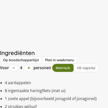
Ingrediënten
Op boodschappenlijst
Plan in weekmenu
−
+
Voor
4
personen
Metrisch
US cups/oz
4 aardappelen
8 ingemaakte haringfilets (met ui)
1 zoete appel (bijvoorbeeld jonagold of jonagored)
2 struikjes witloof