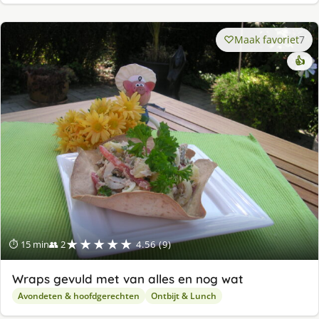
Maak favoriet
7
👍
★★★★★
⏱ 15 min
👥 2
4.56 (9)
Wraps gevuld met van alles en nog wat
Avondeten & hoofdgerechten
Ontbijt & Lunch