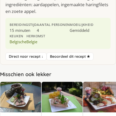
ingrediënten: aardappelen, ingemaakte haringfilets
en zoete appel.
BEREIDINGSTIJD
AANTAL PERSONEN
MOEILIJKHEID
15 minuten
4
Gemiddeld
KEUKEN
HERKOMST
Belgische
Belgie
Direct naar recept ↓
Beoordeel dit recept ★
Misschien ook lekker