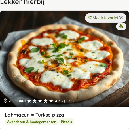
Lekker hierbij
Maak favoriet
39
👍
★★★★★
⏱ 70 min
👥 1
4.63 (172)
Lahmacun = Turkse pizza
Avondeten & hoofdgerechten
Pizza's