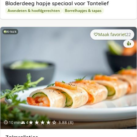
Bladerdeeg hapje speciaal voor Tantelief
Avondeten & hoofdgerechten
Borrelhapjes & tapas
AI-kok
Maak favoriet
22
👍
★★★★☆
⏱ 10 min
👥 4
3.88 (8)