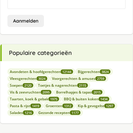
Aanmelden
Populaire categorieën
Avondeten & hoofdgerechten
Bijgerechten
12144
3824
Vleesgerechten
Voorgerechten & amuses
3024
2759
Soepen
Toetjes & nagerechten
2120
2115
Vis & zeevruchten
Borrelhapjes & tapas
2095
2015
Taarten, koek & gebak
BBQ & buiten koken
1975
1434
Pasta & rijst
Groenten
Kip & gevogelte
1419
1312
1297
Salades
Gezonde recepten
1216
1177