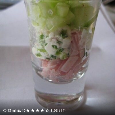
★★★★☆
⏱ 15 min
👥 10
3.93 (14)