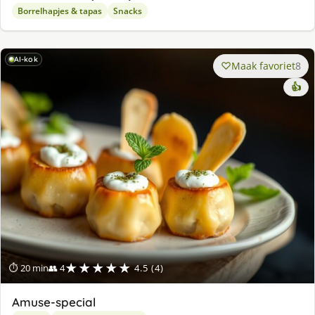
Borrelhapjes & tapas
Snacks
AI-kok
Maak favoriet
8
👍
★★★★★
⏱ 20 min
👥 4
4.5 (4)
Amuse-special