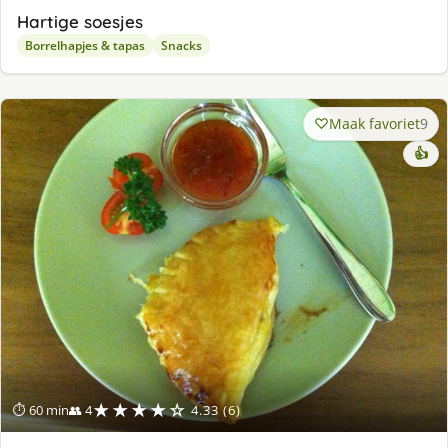
Hartige soesjes
Borrelhapjes & tapas
Snacks
Maak favoriet
9
👍
★★★★☆
⏱ 60 min
👥 4
4.33 (6)