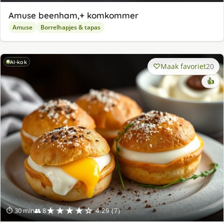
Amuse beenham,+ komkommer
Amuse
Borrelhapjes & tapas
AI-kok
Maak favoriet
20
👍
★★★★☆
⏱ 30 min
👥 8
4.29 (7)