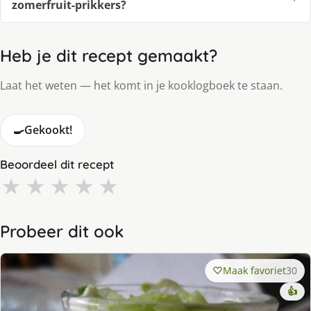
zomerfruit-prikkers?
Heb je dit recept gemaakt?
Laat het weten — het komt in je kooklogboek te staan.
🍳
Gekookt!
Beoordeel dit recept
★
★
★
★
★
Probeer dit ook
Maak favoriet
30
👍