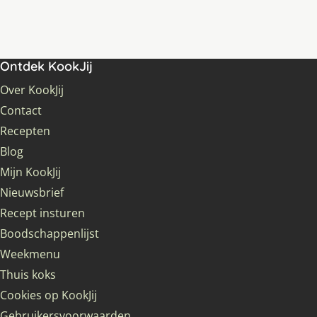
Ontdek KookJij
Over KookJij
Contact
Recepten
Blog
Mijn KookJij
Nieuwsbrief
Recept insturen
Boodschappenlijst
Weekmenu
Thuis koks
Cookies op KookJij
Gebruikersvoorwaarden