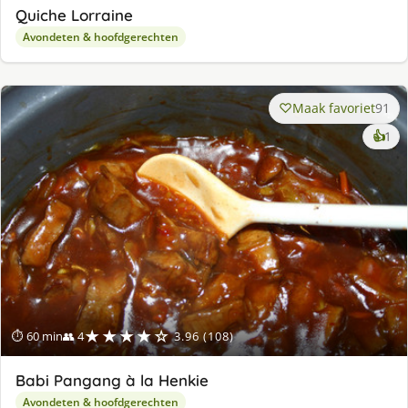
Quiche Lorraine
Avondeten & hoofdgerechten
Maak favoriet
91
ke
👍
1
lek
ge
★★★★☆
⏱ 60 min
👥 4
3.96 (108)
Babi Pangang à la Henkie
Avondeten & hoofdgerechten