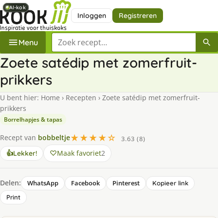
AI-kok
AI-kok
AI-kok
AI-kok
Inloggen
Registreren
Zoek een recept
Menu
Zoete satédip met zomerfruit-
prikkers
U bent hier:
Home
›
Recepten
›
Zoete satédip met zomerfruit-
prikkers
Borrelhapjes & tapas
★★★★☆
Recept van
bobbeltje
3.63 (8)
Maak favoriet
2
👍
Lekker!
Delen:
WhatsApp
Facebook
Pinterest
Kopieer link
Print