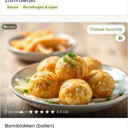
Zalmrolletjes
Amuse
Borrelhapjes & tapas
AI-kok
Maak favoriet
8
👍
★★★★★
⏱ 60 min
👥 15
4.5 (4)
Bamiblokken (ballen)