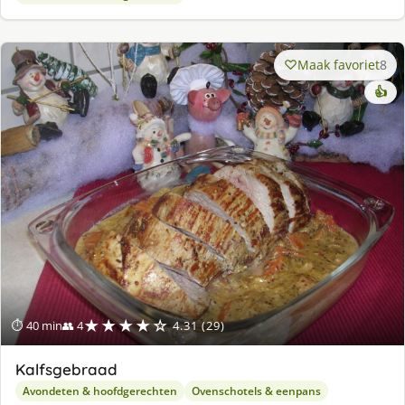
Maak favoriet
8
👍
★★★★☆
⏱ 40 min
👥 4
4.31 (29)
Kalfsgebraad
Avondeten & hoofdgerechten
Ovenschotels & eenpans