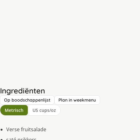
Ingrediënten
Op boodschappenlijst
Plan in weekmenu
Metrisch
US cups/oz
Verse fruitsalade
saté prikkers