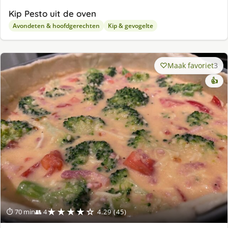
Kip Pesto uit de oven
Avondeten & hoofdgerechten
Kip & gevogelte
Maak favoriet
3
👍
★★★★☆
⏱ 70 min
👥 4
4.29 (45)