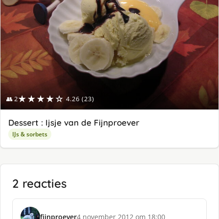
★★★★☆
👥 2
4.26 (23)
Dessert : Ijsje van de Fijnproever
IJs & sorbets
2 reacties
fijnproever
4 november 2012 om 18:00