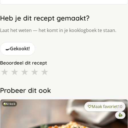
Heb je dit recept gemaakt?
Laat het weten — het komt in je kooklogboek te staan.
🍳
Gekookt!
Beoordeel dit recept
★
★
★
★
★
Probeer dit ook
AI-kok
Maak favoriet
10
👍