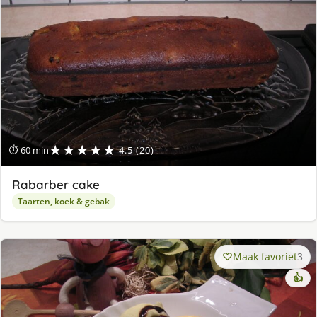
★★★★★
⏱ 60 min
4.5 (20)
Rabarber cake
Taarten, koek & gebak
Maak favoriet
3
👍