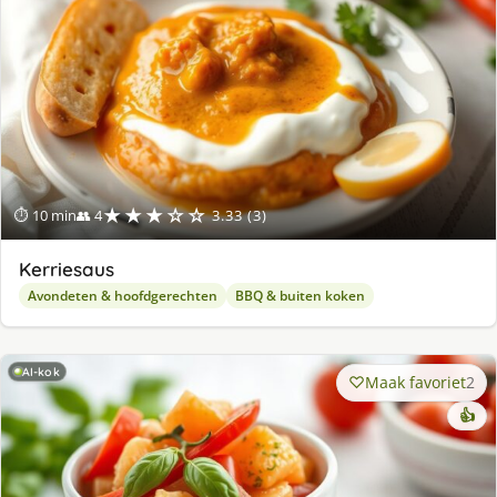
★★★☆☆
⏱ 10 min
👥 4
3.33 (3)
Kerriesaus
Avondeten & hoofdgerechten
BBQ & buiten koken
AI-kok
Maak favoriet
2
👍