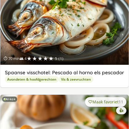
★★★★★
⏱ 70 min
👥 4
5 (1)
Spaanse visschotel: Pescado al horno els pescador
Avondeten & hoofdgerechten
Vis & zeevruchten
AI-kok
Maak favoriet
11
👍