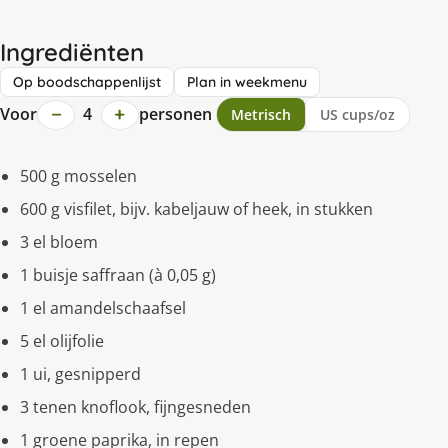
Ingrediënten
Op boodschappenlijst
Plan in weekmenu
−
+
Voor
4
personen
Metrisch
US cups/oz
500 g mosselen
600 g visfilet, bijv. kabeljauw of heek, in stukken
3 el bloem
1 buisje saffraan (à 0,05 g)
1 el amandelschaafsel
5 el olijfolie
1 ui, gesnipperd
3 tenen knoflook, fijngesneden
1 groene paprika, in repen