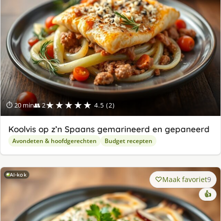
★★★★★
⏱ 20 min
👥 2
4.5 (2)
Koolvis op z’n Spaans gemarineerd en gepaneerd
Avondeten & hoofdgerechten
Budget recepten
AI-kok
Maak favoriet
9
👍