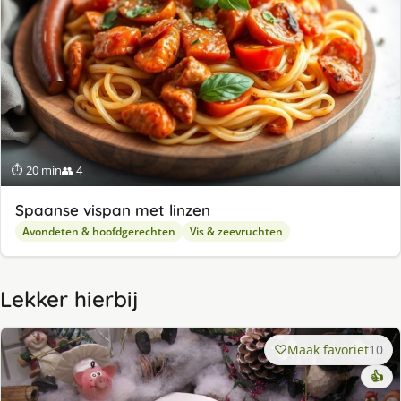
⏱ 20 min
👥 4
Spaanse vispan met linzen
Avondeten & hoofdgerechten
Vis & zeevruchten
Lekker hierbij
Maak favoriet
10
👍