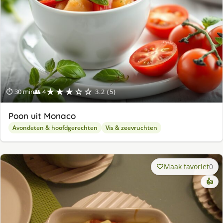
★★★☆☆
⏱ 30 min
👥 4
3.2 (5)
Poon uit Monaco
Avondeten & hoofdgerechten
Vis & zeevruchten
Maak favoriet
0
👍