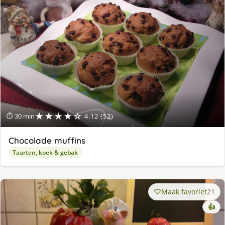
★★★★☆
⏱ 30 min
4.12 (52)
Chocolade muffins
Taarten, koek & gebak
Maak favoriet
21
👍