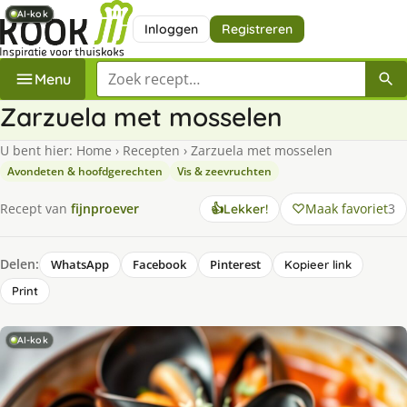
AI-kok
AI-kok
AI-kok
AI-kok
AI-kok
Inloggen
Registreren
Zoek een recept
Menu
Zarzuela met mosselen
U bent hier:
Home
›
Recepten
›
Zarzuela met mosselen
Avondeten & hoofdgerechten
Vis & zeevruchten
Maak favoriet
3
Recept van
fijnproever
👍
Lekker!
Delen:
WhatsApp
Facebook
Pinterest
Kopieer link
Print
AI-kok