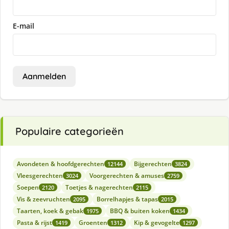
E-mail
Aanmelden
Populaire categorieën
Avondeten & hoofdgerechten
Bijgerechten
12144
3824
Vleesgerechten
Voorgerechten & amuses
3024
2759
Soepen
Toetjes & nagerechten
2120
2115
Vis & zeevruchten
Borrelhapjes & tapas
2095
2015
Taarten, koek & gebak
BBQ & buiten koken
1975
1434
Pasta & rijst
Groenten
Kip & gevogelte
1419
1312
1297