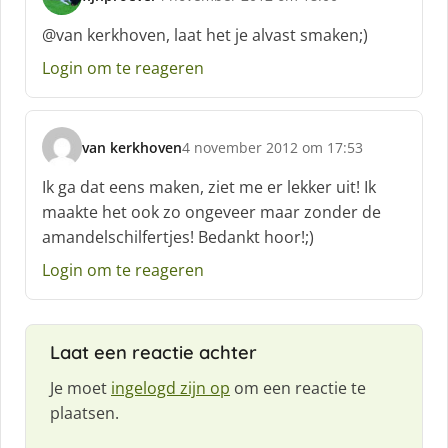
s
c
@van kerkhoven, laat het je alvast smaken;)
h
Login om te reageren
r
e
e
f
van kerkhoven
4 november 2012 om 17:53
:
s
c
Ik ga dat eens maken, ziet me er lekker uit! Ik
h
maakte het ook zo ongeveer maar zonder de
r
amandelschilfertjes! Bedankt hoor!;)
e
e
Login om te reageren
f
:
Laat een reactie achter
Je moet
ingelogd zijn op
om een reactie te
plaatsen.