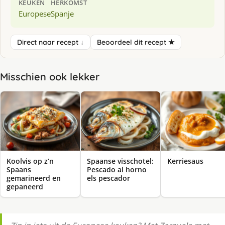
KEUKEN
HERKOMST
Europese
Spanje
Direct naar recept ↓
Beoordeel dit recept ★
Misschien ook lekker
Koolvis op z’n
Spaanse visschotel:
Kerriesaus
Spaans
Pescado al horno
gemarineerd en
els pescador
gepaneerd