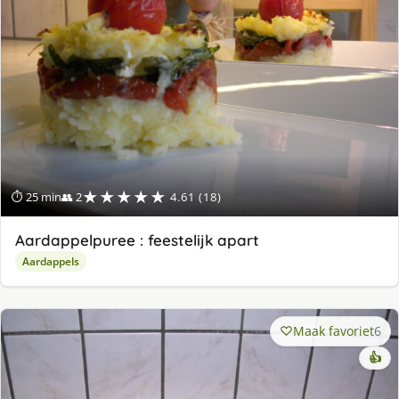
★★★★★
⏱ 25 min
👥 2
4.61 (18)
Aardappelpuree : feestelijk apart
Aardappels
Maak favoriet
6
👍