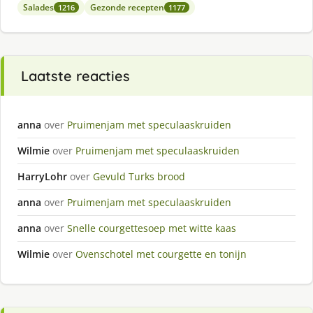
Salades
Gezonde recepten
1216
1177
Laatste reacties
anna
over
Pruimenjam met speculaaskruiden
Wilmie
over
Pruimenjam met speculaaskruiden
HarryLohr
over
Gevuld Turks brood
anna
over
Pruimenjam met speculaaskruiden
anna
over
Snelle courgettesoep met witte kaas
Wilmie
over
Ovenschotel met courgette en tonijn