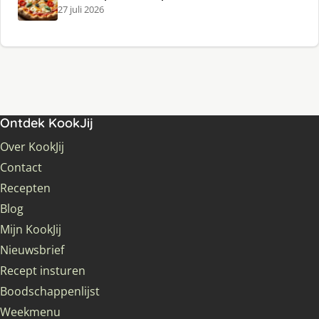
27 juli 2026
Ontdek KookJij
Over KookJij
Contact
Recepten
Blog
Mijn KookJij
Nieuwsbrief
Recept insturen
Boodschappenlijst
Weekmenu