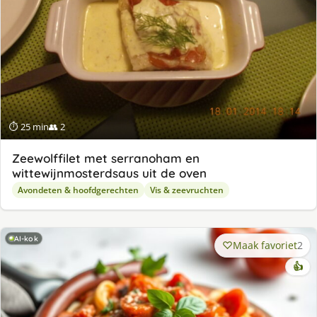
⏱ 25 min
👥 2
Zeewolffilet met serranoham en
wittewijnmosterdsaus uit de oven
Avondeten & hoofdgerechten
Vis & zeevruchten
AI-kok
Maak favoriet
2
👍