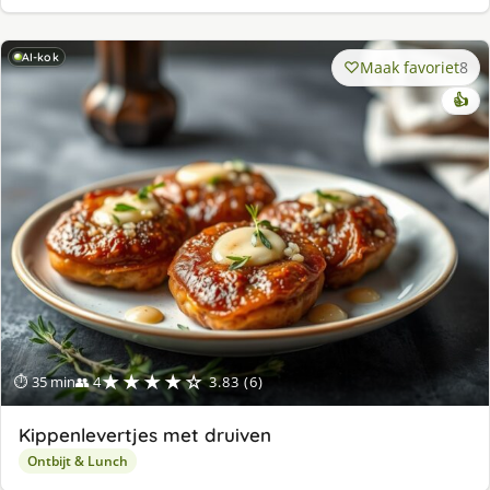
AI-kok
Maak favoriet
8
👍
★★★★☆
⏱ 35 min
👥 4
3.83 (6)
Kippenlevertjes met druiven
Ontbijt & Lunch