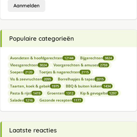
Aanmelden
Populaire categorieën
Avondeten & hoofdgerechten
Bijgerechten
12144
3824
Vleesgerechten
Voorgerechten & amuses
3024
2759
Soepen
Toetjes & nagerechten
2120
2115
Vis & zeevruchten
Borrelhapjes & tapas
2095
2015
Taarten, koek & gebak
BBQ & buiten koken
1975
1434
Pasta & rijst
Groenten
Kip & gevogelte
1419
1312
1297
Salades
Gezonde recepten
1216
1177
Laatste reacties