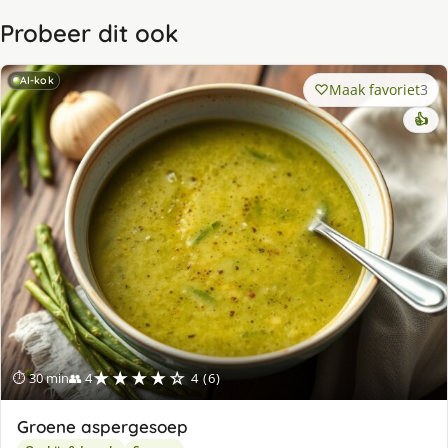
Probeer dit ook
AI-kok
Maak favoriet
3
👍
★★★★☆
⏱ 30 min
👥 4
4 (6)
Groene aspergesoep