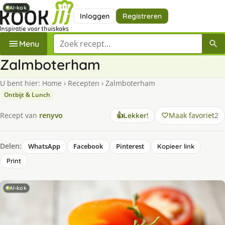
AI-kok
AI-kok
AI-kok
AI-kok
AI-kok
Inloggen
Registreren
Zoek een recept
Menu
Zalmboterham
U bent hier:
Home
›
Recepten
›
Zalmboterham
Ontbijt & Lunch
Maak favoriet
2
Recept van
renyvo
👍
Lekker!
Delen:
WhatsApp
Facebook
Pinterest
Kopieer link
Print
AI-kok