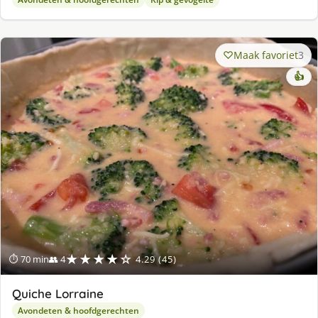
Maak favoriet
3
👍
★★★★☆
⏱ 70 min
👥 4
4.29 (45)
Quiche Lorraine
Avondeten & hoofdgerechten