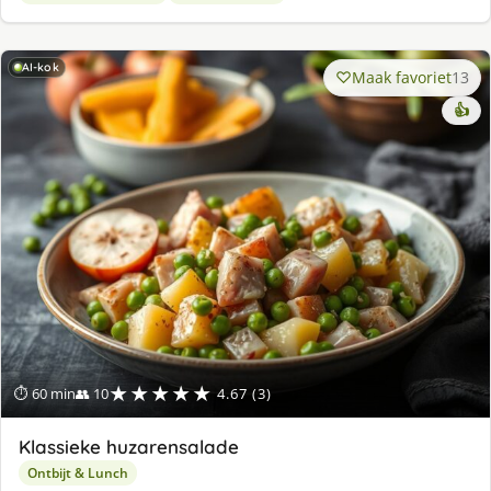
AI-kok
Maak favoriet
13
👍
★★★★★
⏱ 60 min
👥 10
4.67 (3)
Klassieke huzarensalade
Ontbijt & Lunch