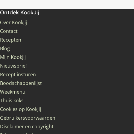
Ontdek KookJij
Over KookJij
Contact
Recepten
Blog
Mijn KookJij
Nieuwsbrief
Recept insturen
Boodschappenlijst
Weekmenu
Thuis koks
Cookies op KookJij
Gebruikersvoorwaarden
Disclaimer en copyright