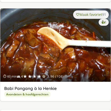
Maak favoriet
91
ke
👍
1
lek
ge
★★★★☆
⏱ 60 min
👥 4
3.96 (108)
Babi Pangang à la Henkie
Avondeten & hoofdgerechten