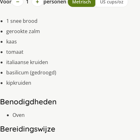
−
+
Voor
1
personen
Metrisch
US cups/oz
1 snee brood
gerookte zalm
kaas
tomaat
italiaanse kruiden
basilicum (gedroogd)
kipkruiden
Benodigdheden
Oven
Bereidingswijze