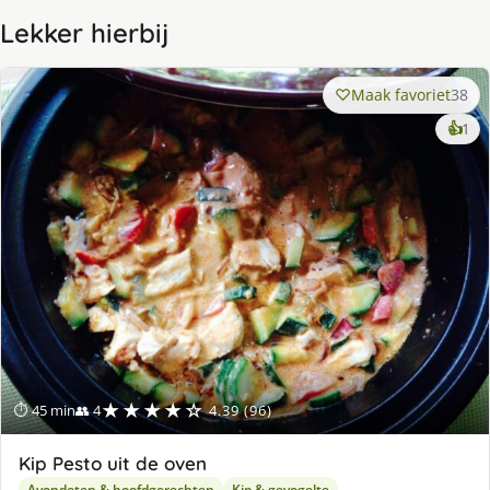
Lekker hierbij
Maak favoriet
38
ke
👍
1
lek
ge
★★★★☆
⏱ 45 min
👥 4
4.39 (96)
Kip Pesto uit de oven
Avondeten & hoofdgerechten
Kip & gevogelte