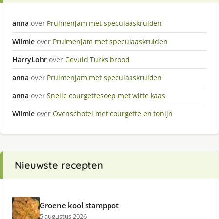
anna
over
Pruimenjam met speculaaskruiden
Wilmie
over
Pruimenjam met speculaaskruiden
HarryLohr
over
Gevuld Turks brood
anna
over
Pruimenjam met speculaaskruiden
anna
over
Snelle courgettesoep met witte kaas
Wilmie
over
Ovenschotel met courgette en tonijn
Nieuwste recepten
Groene kool stamppot
5 augustus 2026