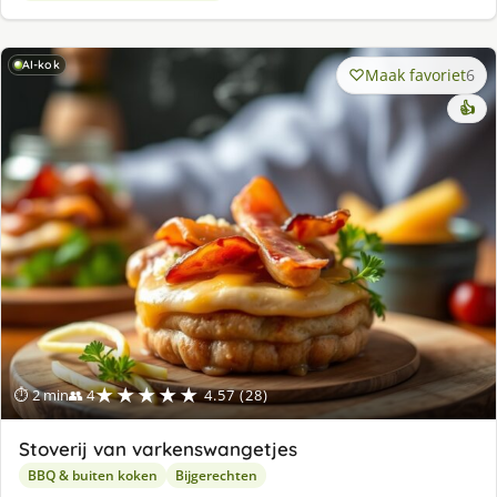
AI-kok
Maak favoriet
6
👍
★★★★★
⏱ 2 min
👥 4
4.57 (28)
Stoverij van varkenswangetjes
BBQ & buiten koken
Bijgerechten