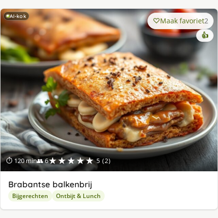
AI-kok
Maak favoriet
2
👍
★★★★★
⏱ 120 min
👥 6
5 (2)
Brabantse balkenbrij
Bijgerechten
Ontbijt & Lunch