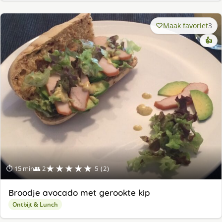
Maak favoriet
3
👍
★★★★★
⏱ 15 min
👥 2
5 (2)
Broodje avocado met gerookte kip
Ontbijt & Lunch