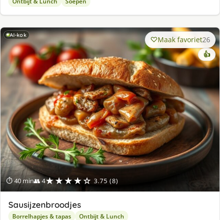
Ontbijt & Lunch
Soepen
AI-kok
Maak favoriet
26
👍
★★★★☆
⏱ 40 min
👥 4
3.75 (8)
Sausijzenbroodjes
Borrelhapjes & tapas
Ontbijt & Lunch