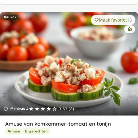
AI-kok
Maak favoriet
16
👍
★★★★☆
⏱ 15 min
👥 4
3.63 (8)
Amuse van komkommer-tomaat en tonijn
Amuse
Bijgerechten