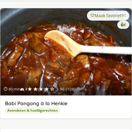
Maak favoriet
91
ke
👍
1
lek
ge
★★★★☆
⏱ 60 min
👥 4
3.96 (108)
Babi Pangang à la Henkie
Avondeten & hoofdgerechten