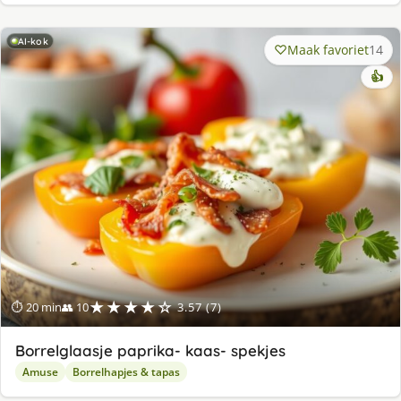
AI-kok
Maak favoriet
14
👍
★★★★☆
⏱ 20 min
👥 10
3.57 (7)
Borrelglaasje paprika- kaas- spekjes
Amuse
Borrelhapjes & tapas