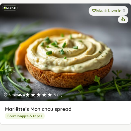
AI-kok
Maak favoriet
0
👍
★★★★★
⏱ 5 min
👥 4
5 (1)
Mariëtte’s Mon chou spread
Borrelhapjes & tapas