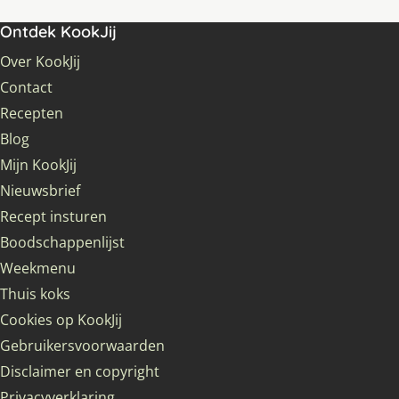
Ontdek KookJij
Over KookJij
Contact
Recepten
Blog
Mijn KookJij
Nieuwsbrief
Recept insturen
Boodschappenlijst
Weekmenu
Thuis koks
Cookies op KookJij
Gebruikersvoorwaarden
Disclaimer en copyright
Privacyverklaring