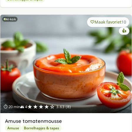
AI-kok
Maak favoriet
10
👍
★★★★☆
⏱ 20 min
👥 4
3.63 (8)
Amuse tomatenmousse
Amuse
Borrelhapjes & tapas