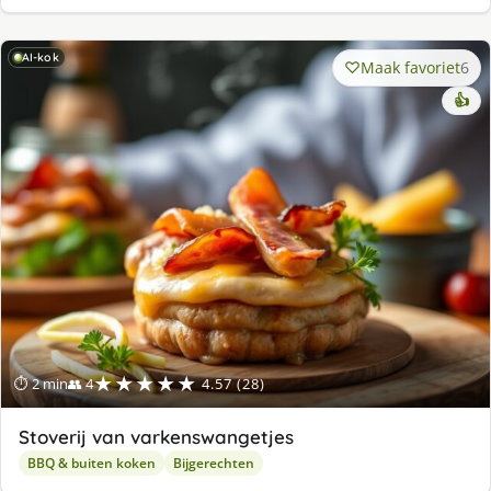
AI-kok
Maak favoriet
6
👍
★★★★★
⏱ 2 min
👥 4
4.57 (28)
Stoverij van varkenswangetjes
BBQ & buiten koken
Bijgerechten