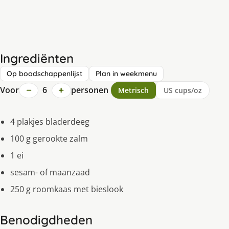
Ingrediënten
Op boodschappenlijst
Plan in weekmenu
−
+
Voor
6
personen
Metrisch
US cups/oz
4 plakjes bladerdeeg
100 g gerookte zalm
1 ei
sesam- of maanzaad
250 g roomkaas met bieslook
Benodigdheden