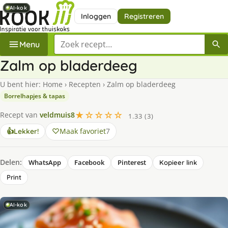
AI-kok
AI-kok
AI-kok
AI-kok
AI-kok
AI-kok
Inloggen
Registreren
Zoek een recept
Menu
Zalm op bladerdeeg
U bent hier:
Home
›
Recepten
›
Zalm op bladerdeeg
Borrelhapjes & tapas
★☆☆☆☆
Recept van
veldmuis8
1.33 (3)
Maak favoriet
7
👍
Lekker!
Delen:
WhatsApp
Facebook
Pinterest
Kopieer link
Print
AI-kok