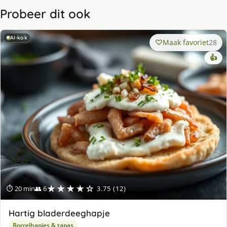
Probeer dit ook
AI-kok
Maak favoriet
28
👍
★★★★☆
⏱ 20 min
👥 6
3.75 (12)
Hartig bladerdeeghapje
Borrelhapjes & tapas