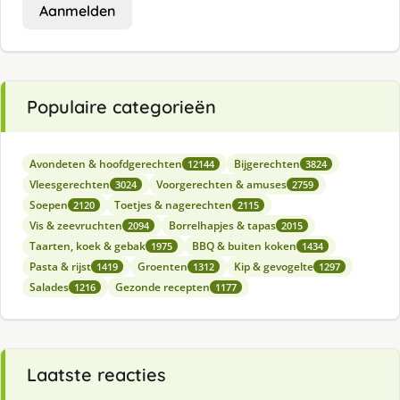
Aanmelden
Populaire categorieën
Avondeten & hoofdgerechten
Bijgerechten
12144
3824
Vleesgerechten
Voorgerechten & amuses
3024
2759
Soepen
Toetjes & nagerechten
2120
2115
Vis & zeevruchten
Borrelhapjes & tapas
2094
2015
Taarten, koek & gebak
BBQ & buiten koken
1975
1434
Pasta & rijst
Groenten
Kip & gevogelte
1419
1312
1297
Salades
Gezonde recepten
1216
1177
Laatste reacties