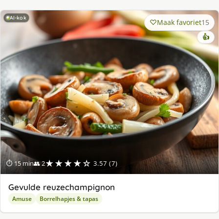
AI-kok
Maak favoriet
15
👍
★★★★☆
⏱ 15 min
👥 2
3.57 (7)
Gevulde reuzechampignon
Amuse
Borrelhapjes & tapas