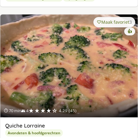
Maak favoriet
3
👍
★★★★☆
⏱ 70 min
👥 4
4.29 (45)
Quiche Lorraine
Avondeten & hoofdgerechten