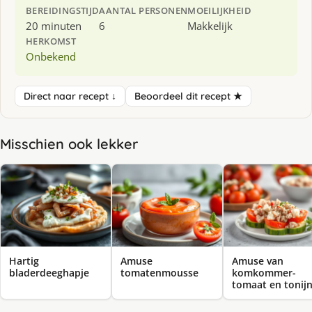
BEREIDINGSTIJD
AANTAL PERSONEN
MOEILIJKHEID
20 minuten
6
Makkelijk
HERKOMST
Onbekend
Direct naar recept ↓
Beoordeel dit recept ★
Misschien ook lekker
Hartig
Amuse
Amuse van
bladerdeeghapje
tomatenmousse
komkommer-
tomaat en tonij