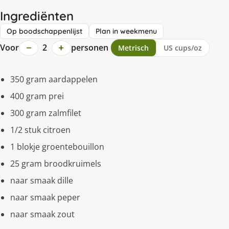
Ingrediënten
Op boodschappenlijst
Plan in weekmenu
−
+
Voor
2
personen
Metrisch
US cups/oz
350 gram aardappelen
400 gram prei
300 gram zalmfilet
1/2 stuk citroen
1 blokje groentebouillon
25 gram broodkruimels
naar smaak dille
naar smaak peper
naar smaak zout