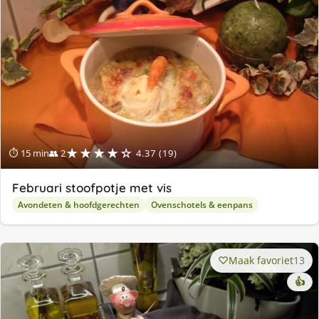
★★★★☆
⏱ 15 min
👥 2
4.37 (19)
Februari stoofpotje met vis
Avondeten & hoofdgerechten
Ovenschotels & eenpans
Maak favoriet
13
👍