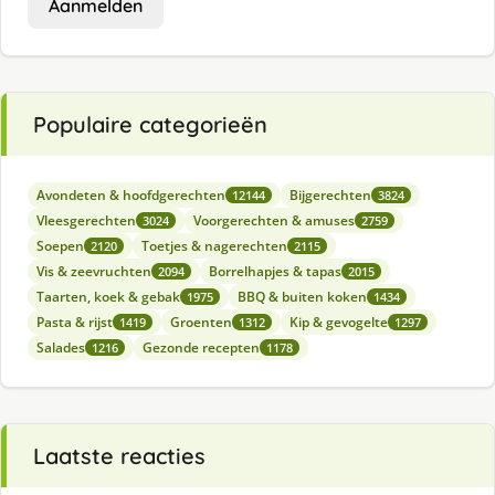
Aanmelden
Populaire categorieën
Avondeten & hoofdgerechten
Bijgerechten
12144
3824
Vleesgerechten
Voorgerechten & amuses
3024
2759
Soepen
Toetjes & nagerechten
2120
2115
Vis & zeevruchten
Borrelhapjes & tapas
2094
2015
Taarten, koek & gebak
BBQ & buiten koken
1975
1434
Pasta & rijst
Groenten
Kip & gevogelte
1419
1312
1297
Salades
Gezonde recepten
1216
1178
Laatste reacties