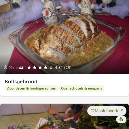
★★★★☆
⏱ 40 min
👥 4
4.31 (29)
Kalfsgebraad
Avondeten & hoofdgerechten
Ovenschotels & eenpans
Maak favoriet
5
👍