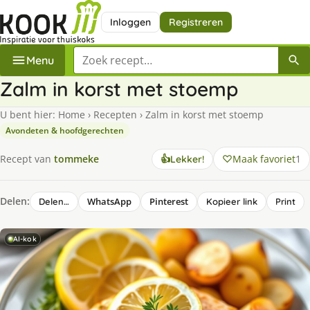
Inloggen
Registreren
Zoek een recept
Menu
Zalm in korst met stoemp
U bent hier:
Home
›
Recepten
›
Zalm in korst met stoemp
Avondeten & hoofdgerechten
Maak favoriet
1
Recept van
tommeke
👍
Lekker!
Delen:
WhatsApp
Pinterest
Delen…
Kopieer link
Print
AI-kok