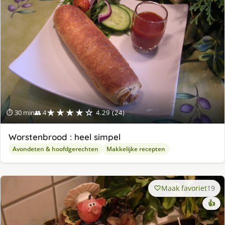
★★★★☆
⏱ 30 min
👥 4
4.29 (24)
Worstenbrood : heel simpel
Avondeten & hoofdgerechten
Makkelijke recepten
Maak favoriet
19
👍