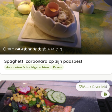
★★★★☆
⏱ 30 min
👥 4
4.41 (17)
Spaghetti carbonara op zijn paasbest
Avondeten & hoofdgerechten
Pasen
Maak favoriet
4
👍