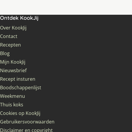
Ontdek KookJij
Over KookJij
Contact
Recepten
Blog
Mijn KookJij
Nieuwsbrief
Recept insturen
Boodschappenlijst
Weekmenu
Thuis koks
Cookies op KookJij
Gebruikersvoorwaarden
Disclaimer en copyright