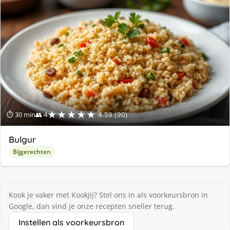
★★★★★
⏱ 30 min
👥 4
4.59 (90)
Bulgur
Bijgerechten
Kook je vaker met KookJij? Stel ons in als voorkeursbron in
Google, dan vind je onze recepten sneller terug.
Instellen als voorkeursbron