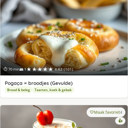
★★★★★
⏱ 70 min
👥 1
4.62 (101)
Pogaça = broodjes (Gevulde)
Brood & beleg
Taarten, koek & gebak
Maak favoriet
4
👍