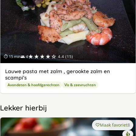
★★★★☆
⏱ 15 min
👥 4
4.4 (15)
Lauwe pasta met zalm , gerookte zalm en
scampi’s
Avondeten & hoofdgerechten
Vis & zeevruchten
Lekker hierbij
Maak favoriet
8
👍