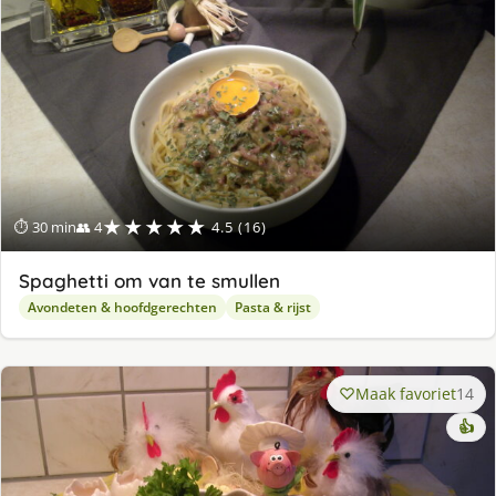
★★★★★
⏱ 30 min
👥 4
4.5 (16)
Spaghetti om van te smullen
Avondeten & hoofdgerechten
Pasta & rijst
Maak favoriet
14
👍