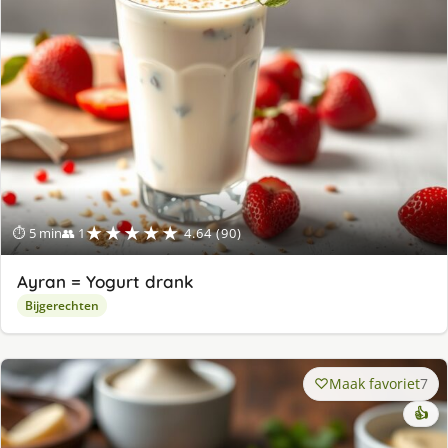
★★★★★
⏱ 5 min
👥 1
4.64 (90)
Ayran = Yogurt drank
Bijgerechten
Maak favoriet
7
👍