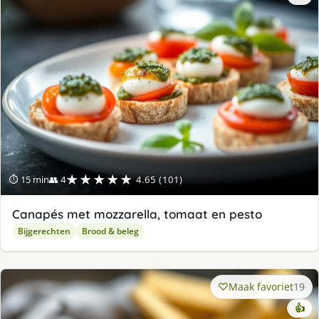
★★★★★
⏱ 15 min
👥 4
4.65 (101)
Canapés met mozzarella, tomaat en pesto
Bijgerechten
Brood & beleg
Maak favoriet
19
👍