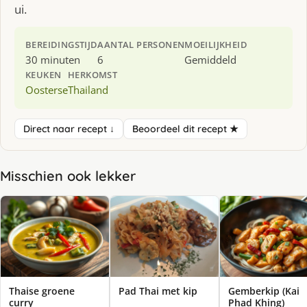
ui.
BEREIDINGSTIJD
AANTAL PERSONEN
MOEILIJKHEID
30 minuten
6
Gemiddeld
KEUKEN
HERKOMST
Oosterse
Thailand
Direct naar recept ↓
Beoordeel dit recept ★
Misschien ook lekker
Thaise groene
Pad Thai met kip
Gemberkip (Kai
curry
Phad Khing)