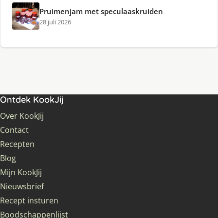
Pruimenjam met speculaaskruiden
28 juli 2026
Ontdek KookJij
Over KookJij
Contact
Recepten
Blog
Mijn KookJij
Nieuwsbrief
Recept insturen
Boodschappenlijst