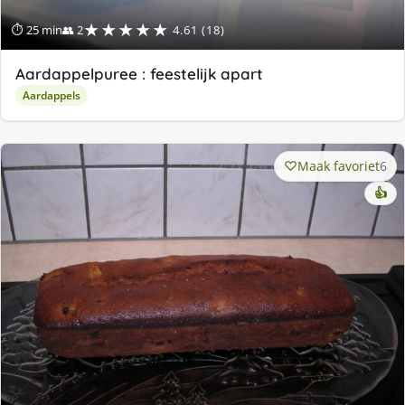
★★★★★
⏱ 25 min
👥 2
4.61 (18)
Aardappelpuree : feestelijk apart
Aardappels
Maak favoriet
6
👍