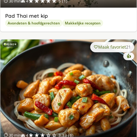
★★★★★
⏱ 30 min
👥 4
5 (1)
Pad Thai met kip
Avondeten & hoofdgerechten
Makkelijke recepten
AI-kok
Maak favoriet
21
👍
★★★☆☆
⏱ 30 min
👥 4
3.33 (6)