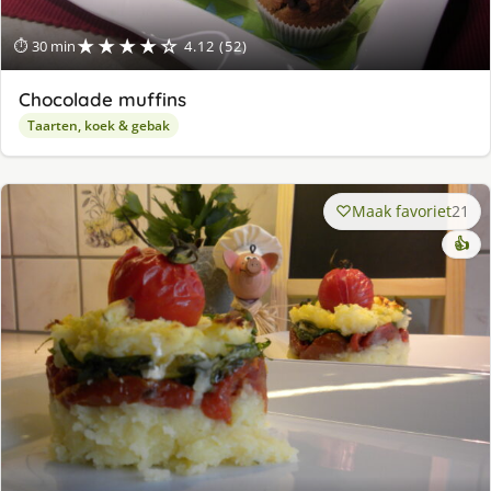
★★★★☆
⏱ 30 min
4.12 (52)
Chocolade muffins
Taarten, koek & gebak
Maak favoriet
21
👍