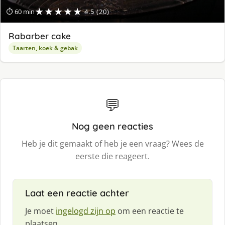
★★★★★
⏱ 60 min
4.5 (20)
Rabarber cake
Taarten, koek & gebak
💬
Nog geen reacties
Heb je dit gemaakt of heb je een vraag? Wees de
eerste die reageert.
Laat een reactie achter
Je moet
ingelogd zijn op
om een reactie te
plaatsen.