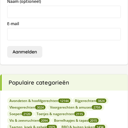
Naam (optioneel)
E-mail
Aanmelden
Populaire categorieën
Avondeten & hoofdgerechten
Bijgerechten
12144
3824
Vleesgerechten
Voorgerechten & amuses
3024
2759
Soepen
Toetjes & nagerechten
2120
2115
Vis & zeevruchten
Borrelhapjes & tapas
2094
2015
Taarten, koek & gebak
BBQ & buiten koken
1975
1434