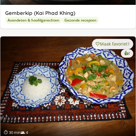
Gemberkip (Kai Phad Khing)
Avondeten & hoofdgerechten
Gezonde recepten
Maak favoriet
1
ke
👍
1
lek
ge
⏱ 30 min
👥 4