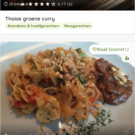
★★★★☆
⏱ 20 min
👥 4
4.17 (6)
Thaise groene curry
Avondeten & hoofdgerechten
Vleesgerechten
Maak favoriet
12
👍