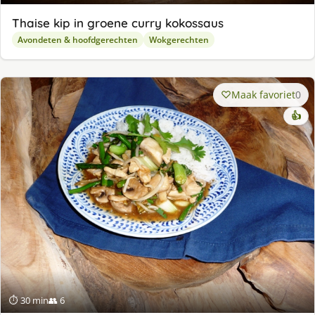
Thaise kip in groene curry kokossaus
Avondeten & hoofdgerechten
Wokgerechten
Maak favoriet
0
👍
⏱ 30 min
👥 6