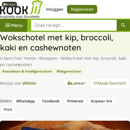
AI-kok
AI-kok
AI-kok
Inloggen
Registreren
Zoek een recept
Menu
Wokschotel met kip, broccoli,
kaki en cashewnoten
U bent hier:
Home
›
Recepten
›
Wokschotel met kip, broccoli, kaki
en cashewnoten
Avondeten & hoofdgerechten
Wokgerechten
Maak favoriet
0
Recept van
Wilmie
👍
Lekker!
Delen:
WhatsApp
Facebook
Pinterest
Kopieer link
Print