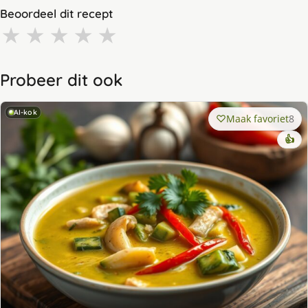
Beoordeel dit recept
★
★
★
★
★
Probeer dit ook
AI-kok
Maak favoriet
8
👍