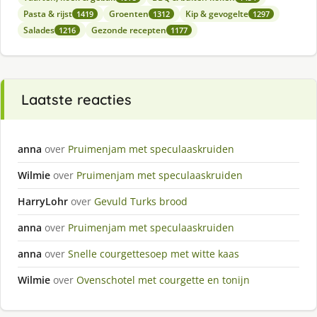
Pasta & rijst
Groenten
Kip & gevogelte
1419
1312
1297
Salades
Gezonde recepten
1216
1177
Laatste reacties
anna
over
Pruimenjam met speculaaskruiden
Wilmie
over
Pruimenjam met speculaaskruiden
HarryLohr
over
Gevuld Turks brood
anna
over
Pruimenjam met speculaaskruiden
anna
over
Snelle courgettesoep met witte kaas
Wilmie
over
Ovenschotel met courgette en tonijn