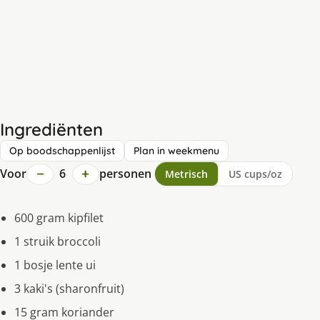
Ingrediënten
Op boodschappenlijst
Plan in weekmenu
−
+
Voor
6
personen
Metrisch
US cups/oz
600 gram kipfilet
1 struik broccoli
1 bosje lente ui
3 kaki's (sharonfruit)
15 gram koriander