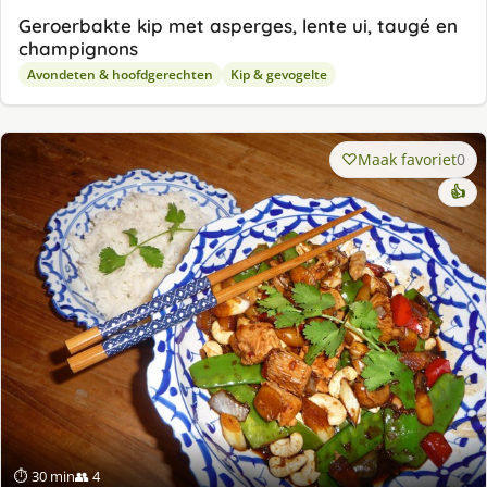
Geroerbakte kip met asperges, lente ui, taugé en
champignons
Avondeten & hoofdgerechten
Kip & gevogelte
Maak favoriet
0
👍
⏱ 30 min
👥 4