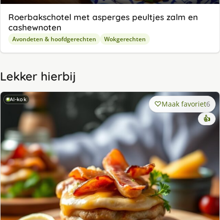
Roerbakschotel met asperges peultjes zalm en
cashewnoten
Avondeten & hoofdgerechten
Wokgerechten
Lekker hierbij
AI-kok
Maak favoriet
6
👍