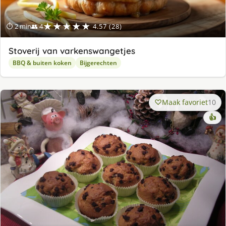
★★★★★
⏱ 2 min
👥 4
4.57 (28)
Stoverij van varkenswangetjes
BBQ & buiten koken
Bijgerechten
Maak favoriet
10
👍