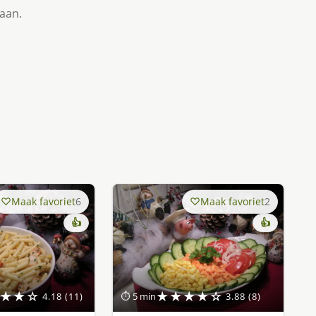
taan.
Maak favoriet
6
Maak favoriet
2
👍
👍
★★☆
★★★★☆
4.18 (11)
⏱ 5 min
3.88 (8)