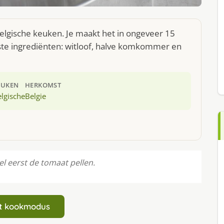
Belgische keuken. Je maakt het in ongeveer 15
ste ingrediënten: witloof, halve komkommer en
EUKEN
HERKOMST
lgische
Belgie
l eerst de tomaat pellen.
art kookmodus