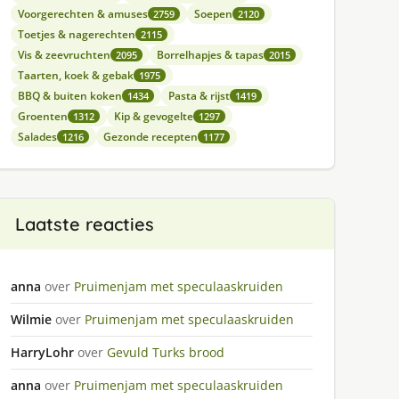
Voorgerechten & amuses
Soepen
2759
2120
Toetjes & nagerechten
2115
Vis & zeevruchten
Borrelhapjes & tapas
2095
2015
Taarten, koek & gebak
1975
BBQ & buiten koken
Pasta & rijst
1434
1419
Groenten
Kip & gevogelte
1312
1297
Salades
Gezonde recepten
1216
1177
Laatste reacties
anna
over
Pruimenjam met speculaaskruiden
Wilmie
over
Pruimenjam met speculaaskruiden
HarryLohr
over
Gevuld Turks brood
anna
over
Pruimenjam met speculaaskruiden