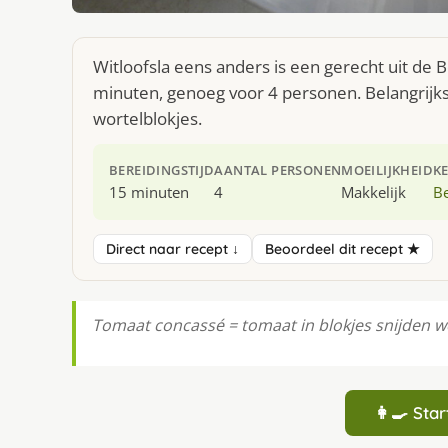
Witloofsla eens anders is een gerecht uit de 
minuten, genoeg voor 4 personen. Belangrijk
wortelblokjes.
BEREIDINGSTIJD
AANTAL PERSONEN
MOEILIJKHEID
K
15 minuten
4
Makkelijk
Be
Direct naar recept ↓
Beoordeel dit recept ★
Tomaat concassé = tomaat in blokjes snijden we
👩‍🍳 St