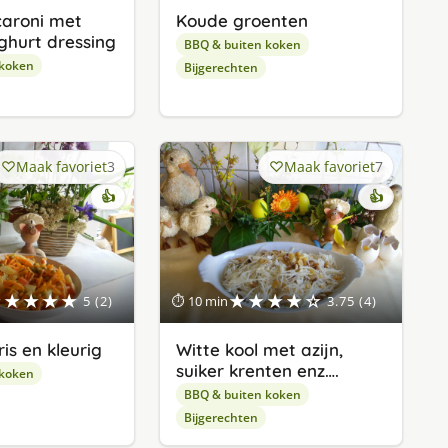
aroni met
Koude groenten
ghurt dressing
BBQ & buiten koken
 koken
Bijgerechten
Maak favoriet
3
Maak favoriet
7
👍
👍
★★★★★
★★★★☆
5 (2)
⏱ 10 min
3.75 (4)
ris en kleurig
Witte kool met azijn,
suiker krenten enz….
 koken
BBQ & buiten koken
Bijgerechten