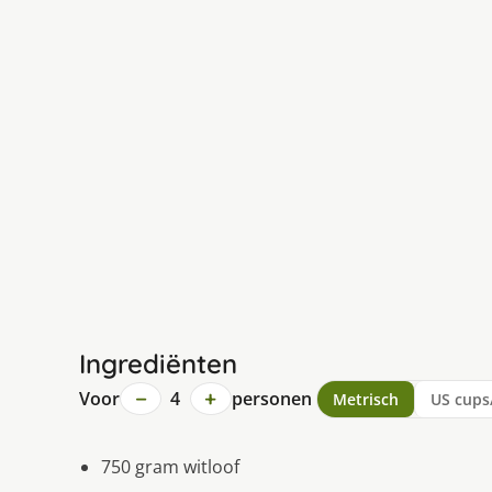
Ingrediënten
−
+
Voor
4
personen
Metrisch
US cups
750 gram witloof