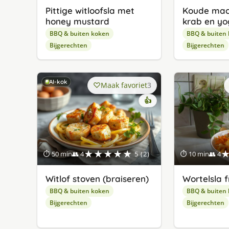
Pittige witloofsla met
Koude mac
honey mustard
krab en yo
BBQ & buiten koken
BBQ & buiten
Bijgerechten
Bijgerechten
AI-kok
Maak favoriet
3
👍
★★★★★
⏱ 50 min
👥 4
5 (2)
⏱ 10 min
👥 4
Witlof stoven (braiseren)
Wortelsla f
BBQ & buiten koken
BBQ & buiten
Bijgerechten
Bijgerechten