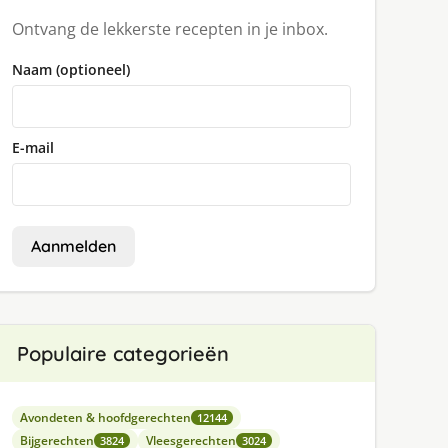
Ontvang de lekkerste recepten in je inbox.
Naam (optioneel)
E-mail
Aanmelden
Populaire categorieën
Avondeten & hoofdgerechten
12144
Bijgerechten
Vleesgerechten
3824
3024