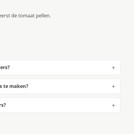
eerst de tomaat pellen.
ders?
rs te maken?
rs?