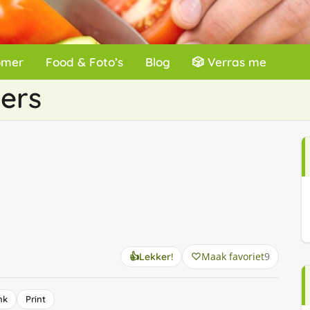
omer
Food & Foto’s
Blog
🎲 Verras me
ders
Maak favoriet
9
👍
Lekker!
nk
Print