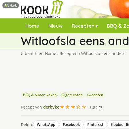
AI-kok
Home
Nieuw
Recepten
BBQ & Z
Witloofsla eens an
U bent hier:
Home
›
Recepten
›
Witloofsla eens anders
BBQ & buiten koken
Bijgerechten
Groenten
★★★☆☆
Recept van
derbyke
3.29 (7)
Delen:
WhatsApp
Facebook
Pinterest
Kopieer li