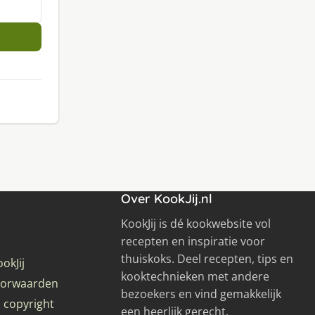
Over KookJij.nl
KookJij is dé kookwebsite vol
recepten en inspiratie voor
thuiskoks. Deel recepten, tips en
okJij
kooktechnieken met andere
oorwaarden
bezoekers en vind gemakkelijk
 copyright
een heerlijk gerecht.