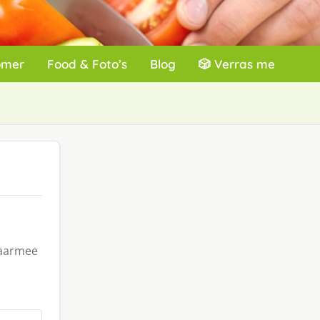
omer
Food & Foto’s
Blog
🎲 Verras me
waarmee