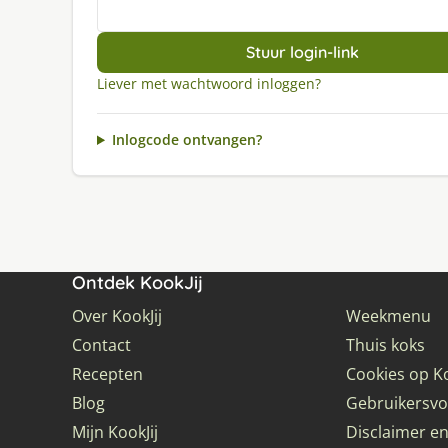
Stuur login-link
Liever met wachtwoord inloggen?
Inlogcode ontvangen?
Ontdek KookJij
Over KookJij
Weekmenu
Contact
Thuis koks
Recepten
Cookies op Ko
Blog
Gebruikersv
Mijn KookJij
Disclaimer en