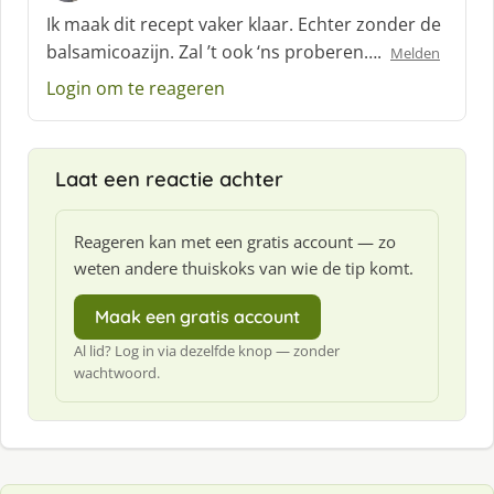
c
Ik maak dit recept vaker klaar. Echter zonder de
h
balsamicoazijn. Zal ’t ook ‘ns proberen….
Melden
r
e
Login om te reageren
e
f
:
Laat een reactie achter
Reageren kan met een gratis account — zo
weten andere thuiskoks van wie de tip komt.
Maak een gratis account
Al lid? Log in via dezelfde knop — zonder
wachtwoord.