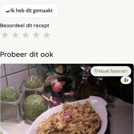
🍳
Ik heb dit gemaakt
Beoordeel dit recept
★
★
★
★
★
Probeer dit ook
Maak favoriet
1
👍