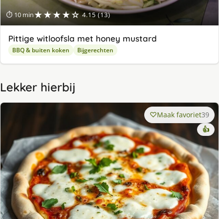
★★★★☆
⏱ 10 min
4.15 (13)
Pittige witloofsla met honey mustard
BBQ & buiten koken
Bijgerechten
Lekker hierbij
Maak favoriet
39
👍