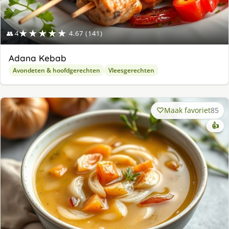
★★★★★
👥 4
4.67 (141)
Adana Kebab
Avondeten & hoofdgerechten
Vleesgerechten
Maak favoriet
85
👍