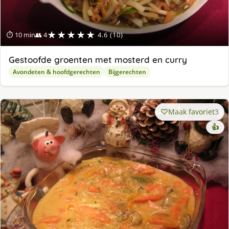
★★★★★
⏱ 10 min
👥 4
4.6 (10)
Gestoofde groenten met mosterd en curry
Avondeten & hoofdgerechten
Bijgerechten
Maak favoriet
3
👍