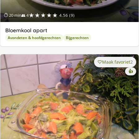
★★★★★
⏱ 20 min
👥 4
4.56 (9)
Bloemkool apart
Avondeten & hoofdgerechten
Bijgerechten
Maak favoriet
2
👍