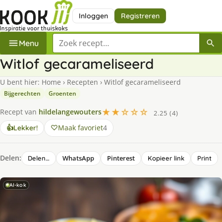
Inloggen
Registreren
Zoek een recept
Menu
Witlof gecarameliseerd
U bent hier:
Home
›
Recepten
›
Witlof gecarameliseerd
Bijgerechten
Groenten
★★☆☆☆
Recept van
hildelangewouters
2.25 (4)
Maak favoriet
4
👍
Lekker!
Delen:
WhatsApp
Pinterest
Delen…
Kopieer link
Print
AI-kok