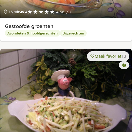
★★★★★
⏱ 15 min
👥 4
4.56 (9)
Gestoofde groenten
Avondeten & hoofdgerechten
Bijgerechten
Maak favoriet
13
👍