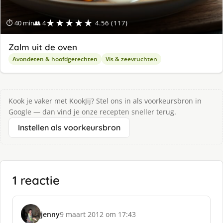
★★★★★
⏱ 40 min
👥 4
4.56 (117)
Zalm uit de oven
Avondeten & hoofdgerechten
Vis & zeevruchten
Kook je vaker met KookJij? Stel ons in als voorkeursbron in
Google — dan vind je onze recepten sneller terug.
Instellen als voorkeursbron
1 reactie
jenny
9 maart 2012 om 17:43
s