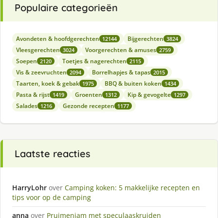
Populaire categorieën
Avondeten & hoofdgerechten
Bijgerechten
12144
3824
Vleesgerechten
Voorgerechten & amuses
3024
2759
Soepen
Toetjes & nagerechten
2120
2115
Vis & zeevruchten
Borrelhapjes & tapas
2094
2015
Taarten, koek & gebak
BBQ & buiten koken
1975
1434
Pasta & rijst
Groenten
Kip & gevogelte
1419
1312
1297
Salades
Gezonde recepten
1216
1177
Laatste reacties
HarryLohr
over
Camping koken: 5 makkelijke recepten en
tips voor op de camping
anna
over
Pruimenjam met speculaaskruiden