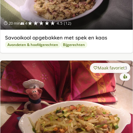
★★★★★
⏱ 20 min
👥 4
4.5 (12)
Savooikool opgebakken met spek en kaas
Avondeten & hoofdgerechten
Bijgerechten
Maak favoriet
3
👍