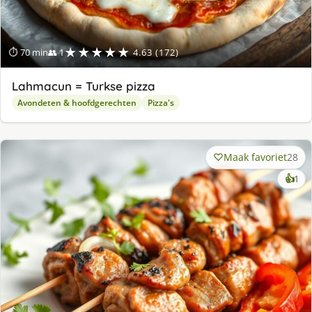
★★★★★
⏱ 70 min
👥 1
4.63 (172)
Lahmacun = Turkse pizza
Avondeten & hoofdgerechten
Pizza's
Maak favoriet
28
ke
👍
1
lek
ge