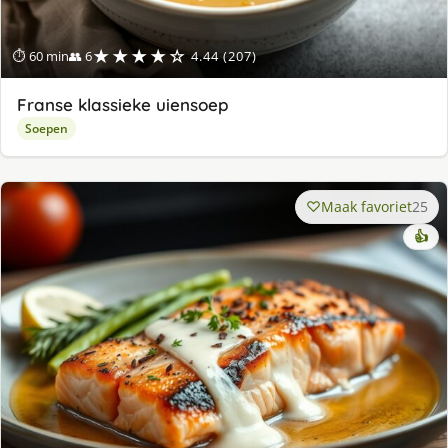
★★★★☆
⏱ 60 min
👥 6
4.44 (207)
Franse klassieke uiensoep
Soepen
Maak favoriet
25
👍