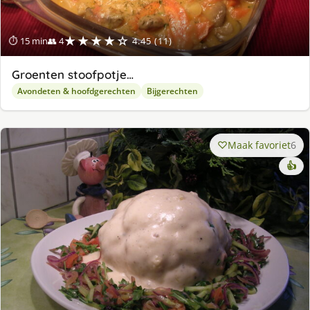
★★★★☆
⏱ 15 min
👥 4
4.45 (11)
Groenten stoofpotje…
Avondeten & hoofdgerechten
Bijgerechten
Maak favoriet
6
👍