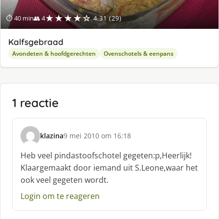
★★★★☆
⏱ 40 min
👥 4
4.31 (29)
Kalfsgebraad
Avondeten & hoofdgerechten
Ovenschotels & eenpans
1 reactie
klazina
9 mei 2010 om 16:18
s
c
Heb veel pindastoofschotel gegeten:p,Heerlijk!
h
Klaargemaakt door iemand uit S.Leone,waar het
r
ook veel gegeten wordt.
e
e
Login om te reageren
f
: