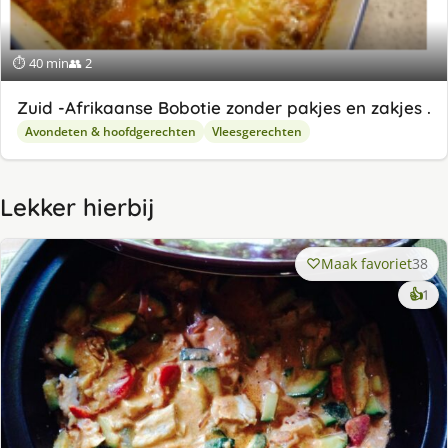
⏱ 40 min
👥 2
Zuid -Afrikaanse Bobotie zonder pakjes en zakjes .
Avondeten & hoofdgerechten
Vleesgerechten
Lekker hierbij
Maak favoriet
38
ke
👍
1
lek
ge