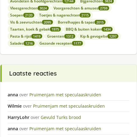
Avondeten & hoofdgerechten
Bijgerechten
12144
3824
Vleesgerechten
Voorgerechten & amuses
3024
2759
Soepen
Toetjes & nagerechten
2120
2115
Vis & zeevruchten
Borrelhapjes & tapas
2095
2015
Taarten, koek & gebak
BBQ & buiten koken
1975
1434
Pasta & rijst
Groenten
Kip & gevogelte
1419
1312
1297
Salades
Gezonde recepten
1216
1177
Laatste reacties
anna
over
Pruimenjam met speculaaskruiden
Wilmie
over
Pruimenjam met speculaaskruiden
HarryLohr
over
Gevuld Turks brood
anna
over
Pruimenjam met speculaaskruiden