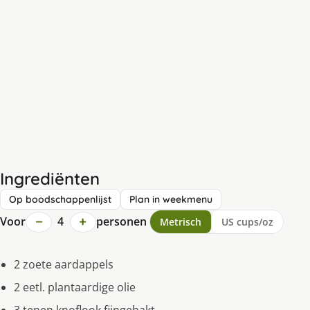
Ingrediënten
Op boodschappenlijst
Plan in weekmenu
−
+
Voor
4
personen
Metrisch
US cups/oz
2 zoete aardappels
2 eetl. plantaardige olie