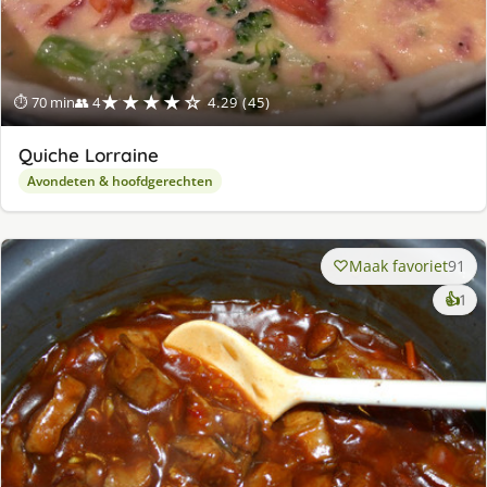
★★★★☆
⏱ 70 min
👥 4
4.29 (45)
Quiche Lorraine
Avondeten & hoofdgerechten
Maak favoriet
91
ke
👍
1
lek
ge