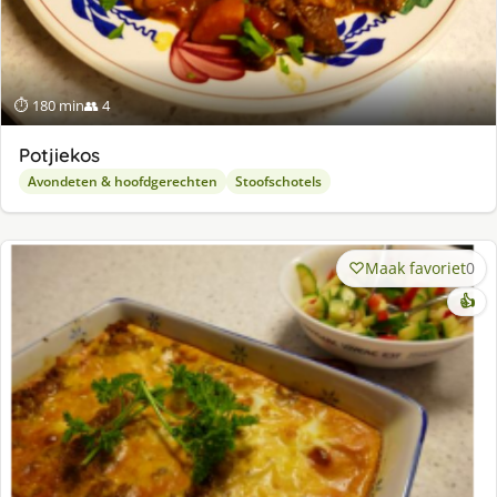
⏱ 180 min
👥 4
Potjiekos
Avondeten & hoofdgerechten
Stoofschotels
Maak favoriet
0
👍