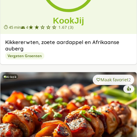
★★☆☆☆
⏱ 45 min
👥 4
1.67 (3)
Kikkererwten, zoete aardappel en Afrikaanse
auberg
Vergeten Groenten
AI-kok
Maak favoriet
2
👍