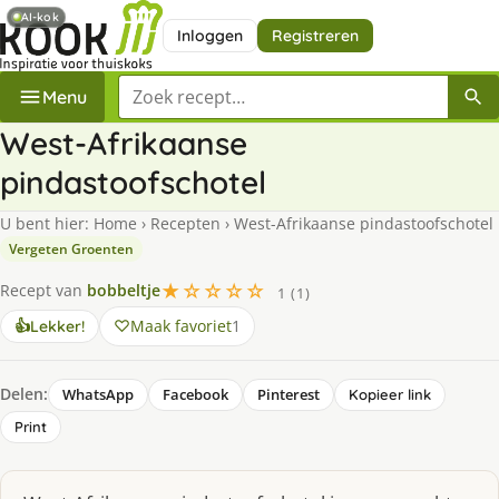
AI-kok
Inloggen
Registreren
Zoek een recept
Menu
West-Afrikaanse
pindastoofschotel
U bent hier:
Home
›
Recepten
›
West-Afrikaanse pindastoofschotel
Vergeten Groenten
★☆☆☆☆
Recept van
bobbeltje
1 (1)
Maak favoriet
1
👍
Lekker!
Delen:
WhatsApp
Facebook
Pinterest
Kopieer link
Print