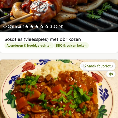
★★★☆☆
⏱ 20 min
👥 4
3.25 (4)
Sosaties (vleesspies) met abrikozen
Avondeten & hoofdgerechten
BBQ & buiten koken
Maak favoriet
0
👍