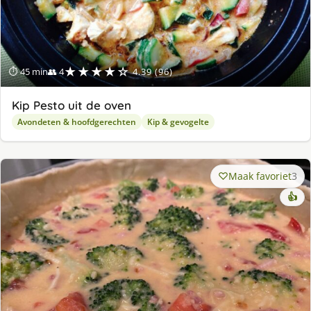
★★★★☆
⏱ 45 min
👥 4
4.39 (96)
Kip Pesto uit de oven
Avondeten & hoofdgerechten
Kip & gevogelte
Maak favoriet
3
👍