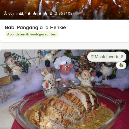
★★★★☆
⏱ 60 min
👥 4
3.96 (108)
Babi Pangang à la Henkie
Avondeten & hoofdgerechten
Maak favoriet
8
👍