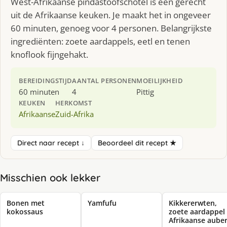
West-Afrikaanse pindastoofschotel is een gerecht
uit de Afrikaanse keuken. Je maakt het in ongeveer
60 minuten, genoeg voor 4 personen. Belangrijkste
ingrediënten: zoete aardappels, eetl en tenen
knoflook fijngehakt.
BEREIDINGSTIJD
AANTAL PERSONEN
MOEILIJKHEID
60 minuten
4
Pittig
KEUKEN
HERKOMST
Afrikaanse
Zuid-Afrika
Direct naar recept ↓
Beoordeel dit recept ★
Misschien ook lekker
Bonen met
Yamfufu
Kikkererwten,
kokossaus
zoete aardappel
Afrikaanse aube