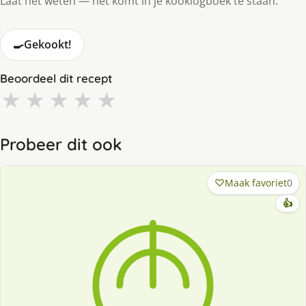
Laat het weten — het komt in je kooklogboek te staan.
🍳
Gekookt!
Beoordeel dit recept
★
★
★
★
★
Probeer dit ook
Maak favoriet
0
👍