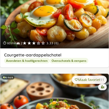
★★★☆☆
⏱ 60 min
👥 2
3.33 (6)
Courgette-aardappelschotel
Avondeten & hoofdgerechten
Ovenschotels & eenpans
AI-kok
Maak favoriet
11
👍