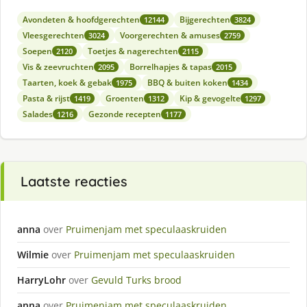
Avondeten & hoofdgerechten
Bijgerechten
12144
3824
Vleesgerechten
Voorgerechten & amuses
3024
2759
Soepen
Toetjes & nagerechten
2120
2115
Vis & zeevruchten
Borrelhapjes & tapas
2095
2015
Taarten, koek & gebak
BBQ & buiten koken
1975
1434
Pasta & rijst
Groenten
Kip & gevogelte
1419
1312
1297
Salades
Gezonde recepten
1216
1177
Laatste reacties
anna
over
Pruimenjam met speculaaskruiden
Wilmie
over
Pruimenjam met speculaaskruiden
HarryLohr
over
Gevuld Turks brood
anna
over
Pruimenjam met speculaaskruiden