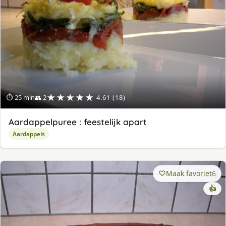
★★★★★
⏱ 25 min
👥 2
4.61 (18)
Aardappelpuree : feestelijk apart
Aardappels
Maak favoriet
6
👍