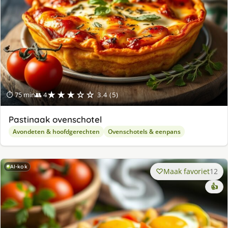
★★★☆☆
⏱ 75 min
👥 4
3.4 (5)
Pastinaak ovenschotel
Avondeten & hoofdgerechten
Ovenschotels & eenpans
AI-kok
Maak favoriet
12
👍