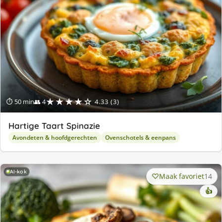
★★★★☆
⏱ 50 min
👥 4
4.33 (3)
Hartige Taart Spinazie
Avondeten & hoofdgerechten
Ovenschotels & eenpans
AI-kok
Maak favoriet
14
👍