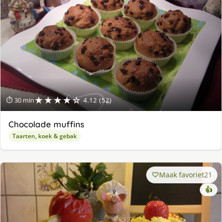
★★★★☆
⏱ 30 min
4.12 (52)
Chocolade muffins
Taarten, koek & gebak
Maak favoriet
21
👍