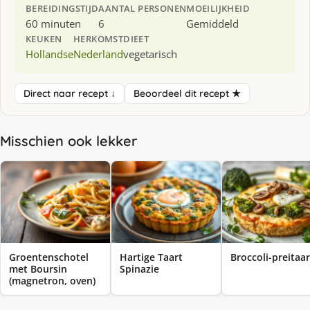
BEREIDINGSTIJD
AANTAL PERSONEN
MOEILIJKHEID
60 minuten
6
Gemiddeld
KEUKEN
HERKOMST
DIEET
Hollandse
Nederland
vegetarisch
Direct naar recept ↓
Beoordeel dit recept ★
Misschien ook lekker
Groentenschotel
Hartige Taart
Broccoli-preitaar
met Boursin
Spinazie
(magnetron, oven)