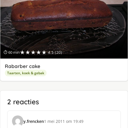
★★★★★
⏱ 60 min
4.5 (20)
Rabarber cake
Taarten, koek & gebak
2 reacties
y.frencken
1 mei 2011 om 19:49
s