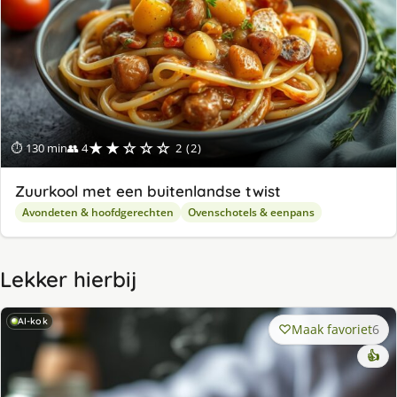
★★☆☆☆
⏱ 130 min
👥 4
2 (2)
Zuurkool met een buitenlandse twist
Avondeten & hoofdgerechten
Ovenschotels & eenpans
Lekker hierbij
AI-kok
Maak favoriet
6
👍