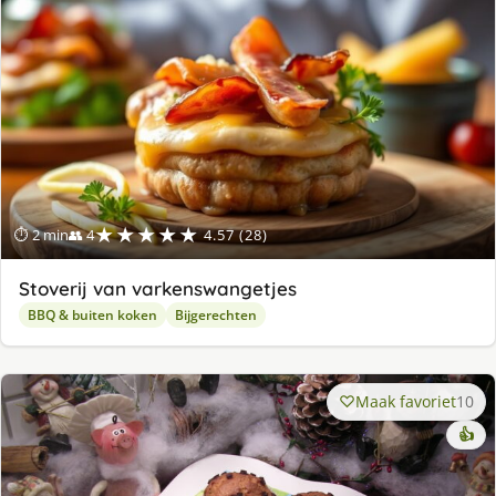
★★★★★
⏱ 2 min
👥 4
4.57 (28)
Stoverij van varkenswangetjes
BBQ & buiten koken
Bijgerechten
Maak favoriet
10
👍