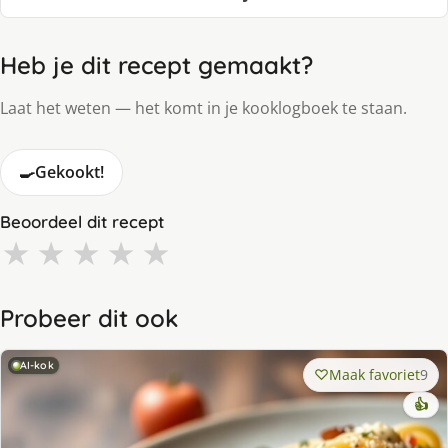
Heb je dit recept gemaakt?
Laat het weten — het komt in je kooklogboek te staan.
🍳
Gekookt!
Beoordeel dit recept
★
★
★
★
★
Probeer dit ook
AI-kok
Maak favoriet
9
👍