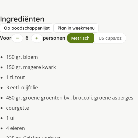
Ingrediënten
Op boodschappenlijst
Plan in weekmenu
−
+
Voor
6
personen
Metrisch
US cups/oz
150 gr. bloem
150 gr. magere kwark
1 tl.zout
3 eetl. olijfolie
450 gr. groene groenten bv.; broccoli, groene asperges
courgette
1 ui
4 eieren