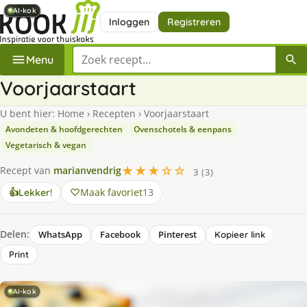
AI-kok
AI-kok
AI-kok
AI-kok
AI-kok
AI-kok
AI-kok
Inloggen
Registreren
Zoek een recept
Menu
Voorjaarstaart
U bent hier:
Home
›
Recepten
›
Voorjaarstaart
Avondeten & hoofdgerechten
Ovenschotels & eenpans
Vegetarisch & vegan
★★★☆☆
Recept van
marianvendrig
3 (3)
Maak favoriet
13
👍
Lekker!
Delen:
WhatsApp
Facebook
Pinterest
Kopieer link
Print
AI-kok