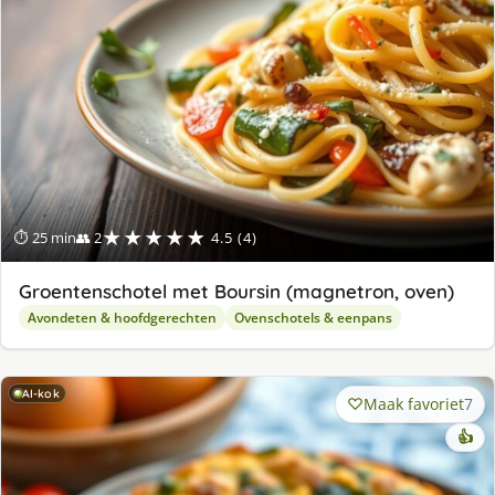
★★★★★
⏱ 25 min
👥 2
4.5 (4)
Groentenschotel met Boursin (magnetron, oven)
Avondeten & hoofdgerechten
Ovenschotels & eenpans
AI-kok
Maak favoriet
7
👍