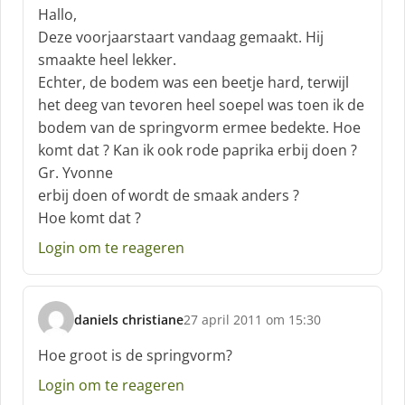
c
Hallo,
h
Deze voorjaarstaart vandaag gemaakt. Hij
r
smaakte heel lekker.
e
Echter, de bodem was een beetje hard, terwijl
e
f
het deeg van tevoren heel soepel was toen ik de
:
bodem van de springvorm ermee bedekte. Hoe
komt dat ? Kan ik ook rode paprika erbij doen ?
Gr. Yvonne
erbij doen of wordt de smaak anders ?
Hoe komt dat ?
Login om te reageren
daniels christiane
27 april 2011 om 15:30
s
c
Hoe groot is de springvorm?
h
Login om te reageren
r
e