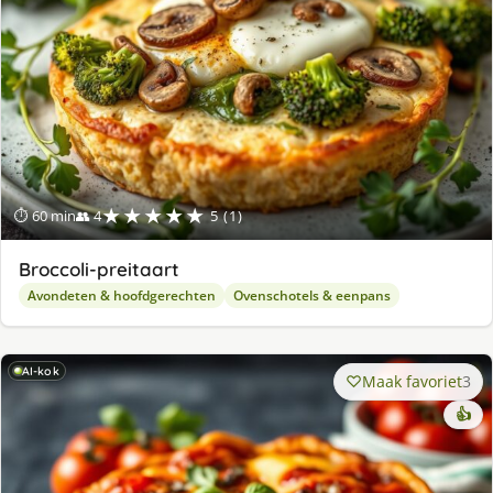
★★★★★
⏱ 60 min
👥 4
5 (1)
Broccoli-preitaart
Avondeten & hoofdgerechten
Ovenschotels & eenpans
AI-kok
Maak favoriet
3
👍