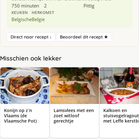
750 minuten
2
Pittig
KEUKEN
HERKOMST
Belgische
Belgie
Direct naar recept ↓
Beoordeel dit recept ★
Misschien ook lekker
Konijn op z`n
Lamsvlees met een
Kalkoen en
Vlaams (de
zoet witloof
stuisvogelragout
Vlaamsche Pot)
gerechtje
met Leffe kerstb