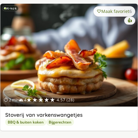
AI-kok
Maak favoriet
6
👍
★★★★★
⏱ 2 min
👥 4
4.57 (28)
Stoverij van varkenswangetjes
BBQ & buiten koken
Bijgerechten