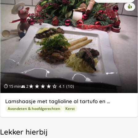
👍
★★★★☆
⏱ 15 min
👥 2
4.1 (10)
Lamshaasje met taglioline al tartufo en …
Avondeten & hoofdgerechten
Kerst
Lekker hierbij