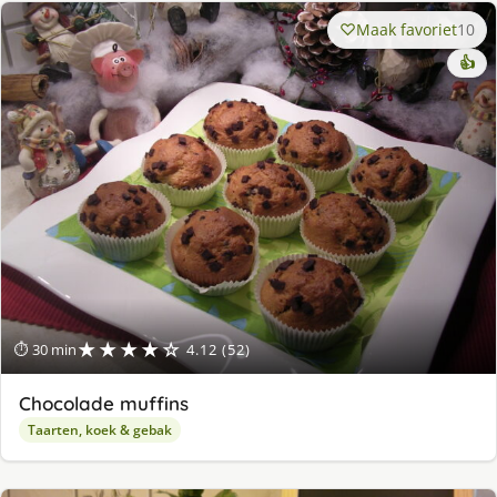
Maak favoriet
10
👍
★★★★☆
⏱ 30 min
4.12 (52)
Chocolade muffins
Taarten, koek & gebak