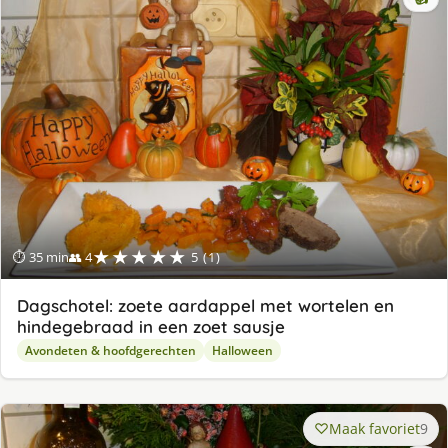
★★★★★
⏱ 35 min
👥 4
5 (1)
Dagschotel: zoete aardappel met wortelen en
hindegebraad in een zoet sausje
Avondeten & hoofdgerechten
Halloween
Maak favoriet
9