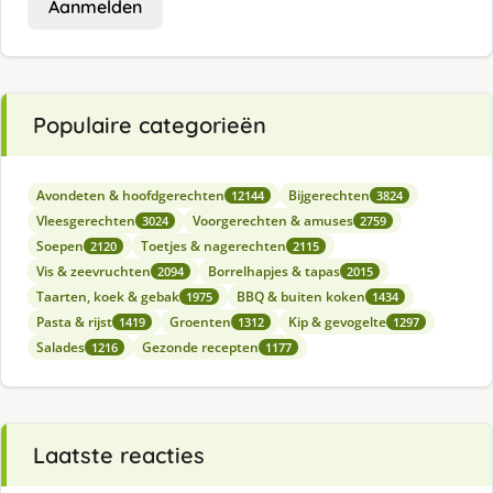
Aanmelden
Populaire categorieën
Avondeten & hoofdgerechten
Bijgerechten
12144
3824
Vleesgerechten
Voorgerechten & amuses
3024
2759
Soepen
Toetjes & nagerechten
2120
2115
Vis & zeevruchten
Borrelhapjes & tapas
2094
2015
Taarten, koek & gebak
BBQ & buiten koken
1975
1434
Pasta & rijst
Groenten
Kip & gevogelte
1419
1312
1297
Salades
Gezonde recepten
1216
1177
Laatste reacties