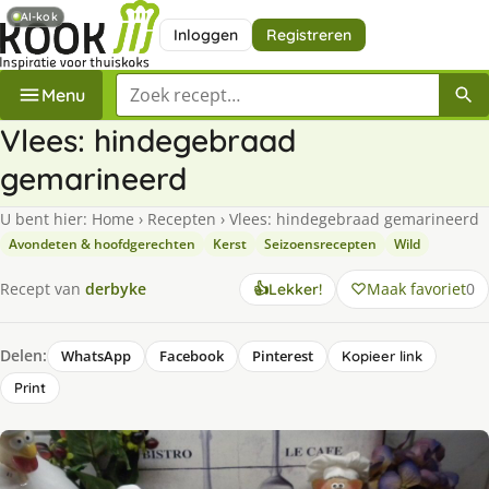
AI-kok
Inloggen
Registreren
Zoek een recept
Menu
Vlees: hindegebraad
gemarineerd
U bent hier:
Home
›
Recepten
›
Vlees: hindegebraad gemarineerd
Avondeten & hoofdgerechten
Kerst
Seizoensrecepten
Wild
Maak favoriet
0
Recept van
derbyke
👍
Lekker!
Delen:
WhatsApp
Facebook
Pinterest
Kopieer link
Print