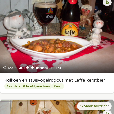
👍
★★★★☆
⏱ 120 min
👥 4
4.2 (5)
Kalkoen en stuisvogelragout met Leffe kerstbier
Avondeten & hoofdgerechten
Kerst
Maak favoriet
2
👍