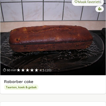
Maak favoriet
6
👍
★★★★★
⏱ 60 min
4.5 (20)
Rabarber cake
Taarten, koek & gebak