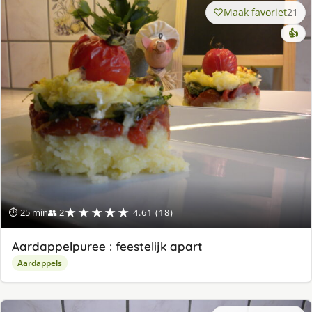
Maak favoriet
21
👍
★★★★★
⏱ 25 min
👥 2
4.61 (18)
Aardappelpuree : feestelijk apart
Aardappels