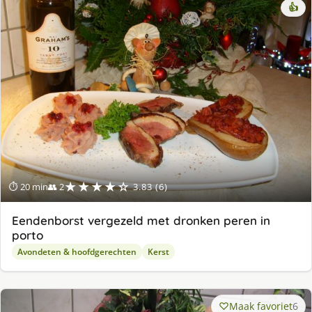
👍
★★★★☆
⏱ 20 min
👥 2
3.83 (6)
Eendenborst vergezeld met dronken peren in
porto
Avondeten & hoofdgerechten
Kerst
Maak favoriet
6