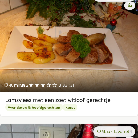
👍
★★★☆☆
⏱ 40 min
👥 2
3.33 (3)
Lamsvlees met een zoet witloof gerechtje
Avondeten & hoofdgerechten
Kerst
Maak favoriet
4