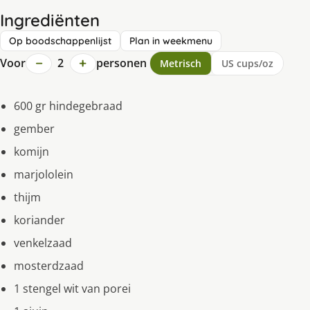
Ingrediënten
Op boodschappenlijst
Plan in weekmenu
−
+
Voor
2
personen
Metrisch
US cups/oz
600 gr hindegebraad
gember
komijn
marjololein
thijm
koriander
venkelzaad
mosterdzaad
1 stengel wit van porei