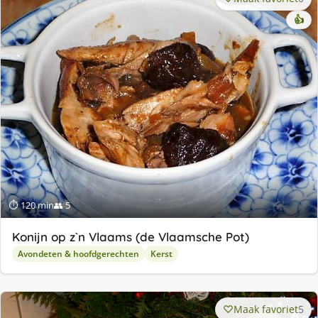
👍
⏱ 120 min
👥 5
Konijn op z`n Vlaams (de Vlaamsche Pot)
Avondeten & hoofdgerechten
Kerst
Maak favoriet
5