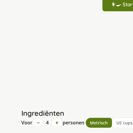
👩‍🍳 St
Ingrediënten
−
+
Voor
4
personen
Metrisch
US cups