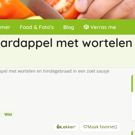
omer
Food & Foto’s
Blog
🎲 Verras me
aardappel met wortelen
ppel met wortelen en hindegebraad in een zoet sausje
Wild
Maak favoriet
2
👍
Lekker!