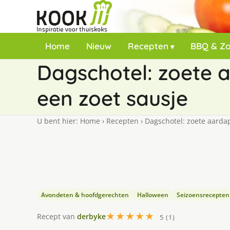
Home
Nieuw
Recepten
BBQ & Z
Dagschotel: zoete 
een zoet sausje
U bent hier:
Home
›
Recepten
›
Dagschotel: zoete aarda
Avondeten & hoofdgerechten
Halloween
Seizoensrecepten
★★★★★
Recept van
derbyke
5 (1)