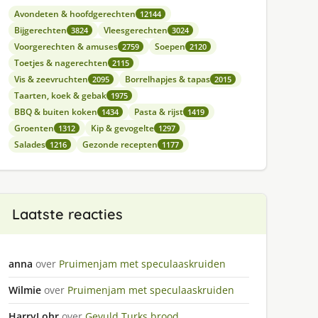
Avondeten & hoofdgerechten
12144
Bijgerechten
Vleesgerechten
3824
3024
Voorgerechten & amuses
Soepen
2759
2120
Toetjes & nagerechten
2115
Vis & zeevruchten
Borrelhapjes & tapas
2095
2015
Taarten, koek & gebak
1975
BBQ & buiten koken
Pasta & rijst
1434
1419
Groenten
Kip & gevogelte
1312
1297
Salades
Gezonde recepten
1216
1177
Laatste reacties
anna
over
Pruimenjam met speculaaskruiden
Wilmie
over
Pruimenjam met speculaaskruiden
HarryLohr
over
Gevuld Turks brood