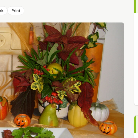
nk
Print