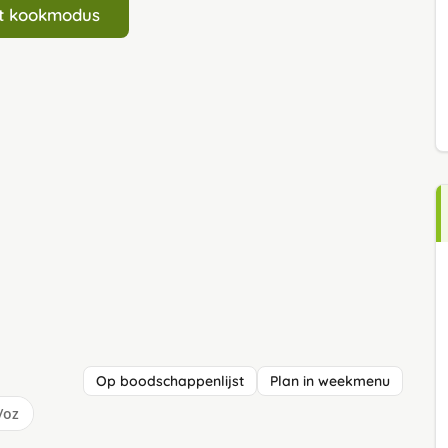
art kookmodus
Op boodschappenlijst
Plan in weekmenu
/oz