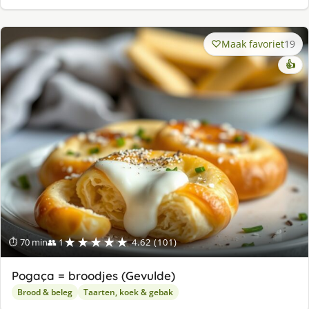
Maak favoriet
19
👍
★★★★★
⏱ 70 min
👥 1
4.62 (101)
Pogaça = broodjes (Gevulde)
Brood & beleg
Taarten, koek & gebak