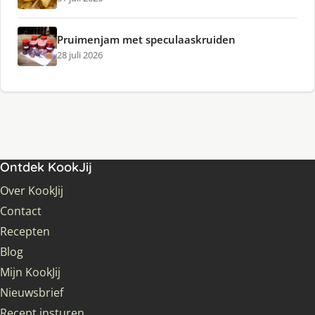
Pruimenjam met speculaaskruiden
28 juli 2026
Ontdek KookJij
Over KookJij
Contact
Recepten
Blog
Mijn KookJij
Nieuwsbrief
Recept insturen