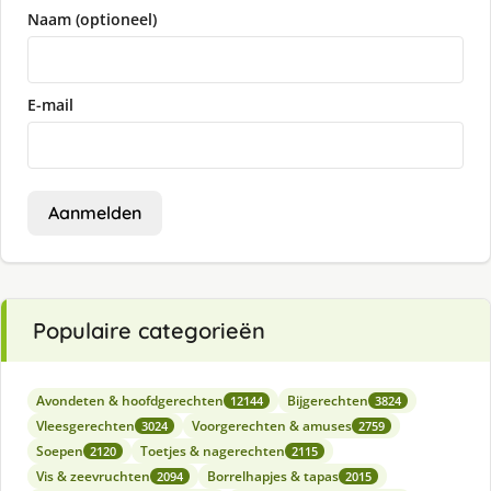
Naam (optioneel)
E-mail
Aanmelden
Populaire categorieën
Avondeten & hoofdgerechten
Bijgerechten
12144
3824
Vleesgerechten
Voorgerechten & amuses
3024
2759
Soepen
Toetjes & nagerechten
2120
2115
Vis & zeevruchten
Borrelhapjes & tapas
2094
2015