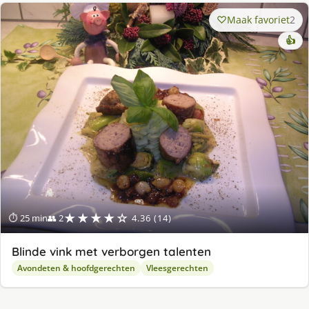
Maak favoriet
2
👍
★★★★☆
⏱ 25 min
👥 2
4.36 (14)
Blinde vink met verborgen talenten
Avondeten & hoofdgerechten
Vleesgerechten