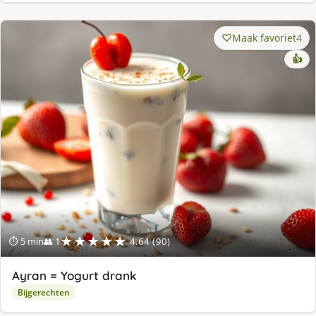
Maak favoriet
4
👍
★★★★★
⏱ 5 min
👥 1
4.64 (90)
Ayran = Yogurt drank
Bijgerechten