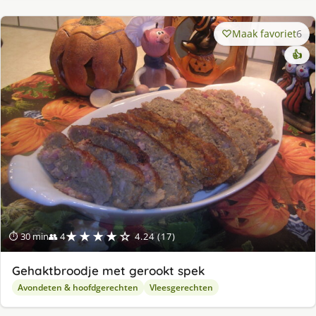
Maak favoriet
6
👍
★★★★☆
⏱ 30 min
👥 4
4.24 (17)
Gehaktbroodje met gerookt spek
Avondeten & hoofdgerechten
Vleesgerechten