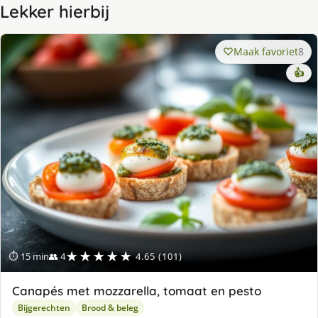
Lekker hierbij
Maak favoriet
8
👍
★★★★★
⏱ 15 min
👥 4
4.65 (101)
Canapés met mozzarella, tomaat en pesto
Bijgerechten
Brood & beleg