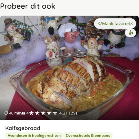
Probeer dit ook
Maak favoriet
8
👍
★★★★☆
⏱ 40 min
👥 4
4.31 (29)
Kalfsgebraad
Avondeten & hoofdgerechten
Ovenschotels & eenpans