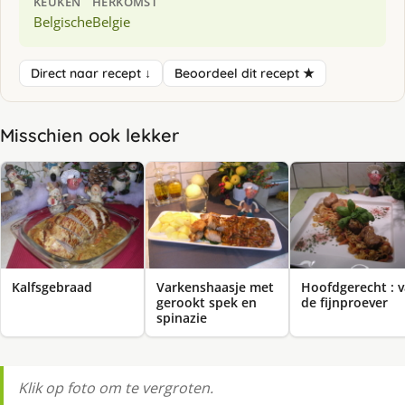
KEUKEN
HERKOMST
Belgische
Belgie
Direct naar recept ↓
Beoordeel dit recept ★
Misschien ook lekker
Kalfsgebraad
Varkenshaasje met
Hoofdgerecht : 
gerookt spek en
de fijnproever
spinazie
Klik op foto om te vergroten.