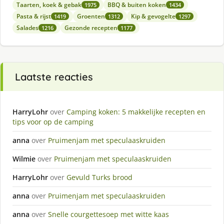
Taarten, koek & gebak
BBQ & buiten koken
1975
1434
Pasta & rijst
Groenten
Kip & gevogelte
1419
1312
1297
Salades
Gezonde recepten
1216
1177
Laatste reacties
HarryLohr
over
Camping koken: 5 makkelijke recepten en
tips voor op de camping
anna
over
Pruimenjam met speculaaskruiden
Wilmie
over
Pruimenjam met speculaaskruiden
HarryLohr
over
Gevuld Turks brood
anna
over
Pruimenjam met speculaaskruiden
anna
over
Snelle courgettesoep met witte kaas