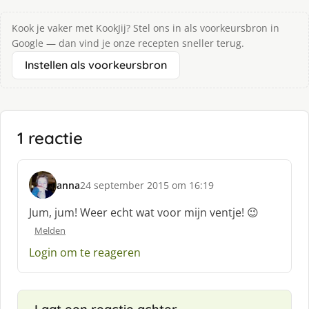
Kook je vaker met KookJij? Stel ons in als voorkeursbron in
Google — dan vind je onze recepten sneller terug.
Instellen als voorkeursbron
1 reactie
anna
24 september 2015 om 16:19
s
c
Jum, jum! Weer echt wat voor mijn ventje! 😉
h
Melden
r
e
Login om te reageren
e
f
: