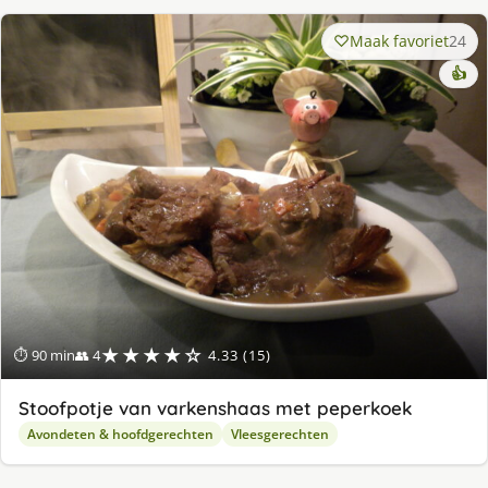
Maak favoriet
24
👍
★★★★☆
⏱ 90 min
👥 4
4.33 (15)
Stoofpotje van varkenshaas met peperkoek
Avondeten & hoofdgerechten
Vleesgerechten