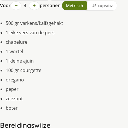
−
+
Voor
3
personen
Metrisch
US cups/oz
500 gr varkens/kalfsgehakt
1 eike vers van de pers
chapelure
1 wortel
1 kleine ajuin
100 gr courgette
oregano
peper
zeezout
boter
Bereidingswijze