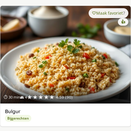
Maak favoriet
7
👍
★★★★★
⏱ 30 min
👥 4
4.59 (90)
Bulgur
Bijgerechten