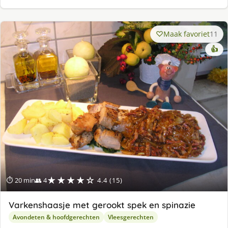
Maak favoriet
11
👍
★★★★☆
⏱ 20 min
👥 4
4.4 (15)
Varkenshaasje met gerookt spek en spinazie
Avondeten & hoofdgerechten
Vleesgerechten