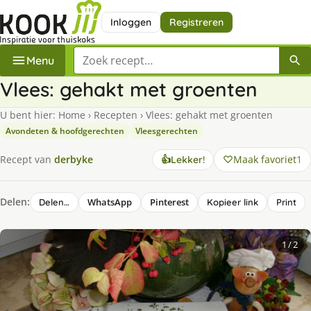
Inloggen
Registreren
Zoek een recept
Menu
Vlees: gehakt met groenten
U bent hier:
Home
›
Recepten
›
Vlees: gehakt met groenten
Avondeten & hoofdgerechten
Vleesgerechten
Maak favoriet
1
Recept van
derbyke
👍
Lekker!
Delen:
WhatsApp
Pinterest
Delen…
Kopieer link
Print
1
/ 2