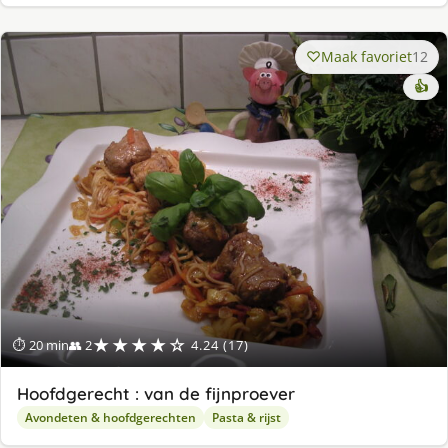
Maak favoriet
12
👍
★★★★☆
⏱ 20 min
👥 2
4.24 (17)
Hoofdgerecht : van de fijnproever
Avondeten & hoofdgerechten
Pasta & rijst