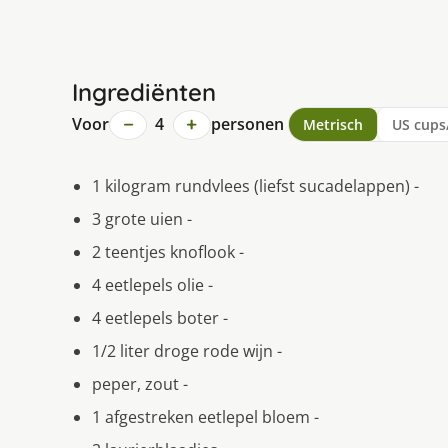
Ingrediënten
−
+
Voor
4
personen
Metrisch
US cups
1 kilogram rundvlees (liefst sucadelappen) -
3 grote uien -
2 teentjes knoflook -
4 eetlepels olie -
4 eetlepels boter -
1/2 liter droge rode wijn -
peper, zout -
1 afgestreken eetlepel bloem -