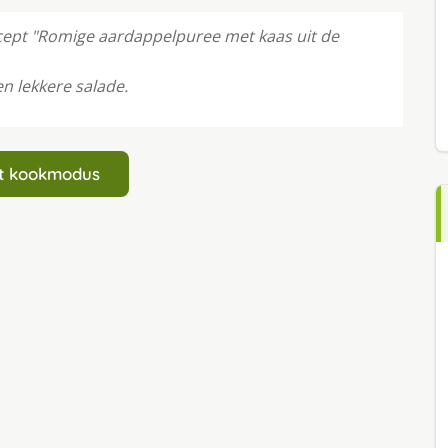
cept "Romige aardappelpuree met kaas uit de
en lekkere salade.
art kookmodus