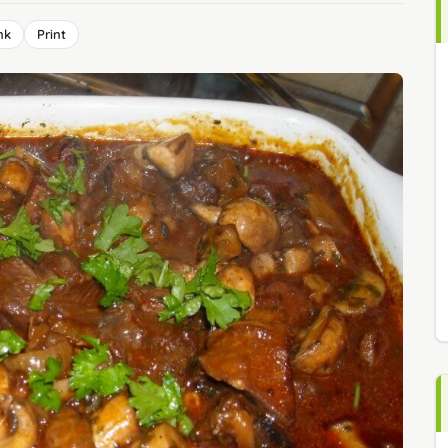
nk
Print