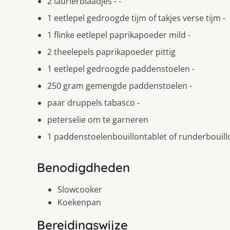
2 laurierblaadjes - -
1 eetlepel gedroogde tijm of takjes verse tijm -
1 flinke eetlepel paprikapoeder mild -
2 theelepels paprikapoeder pittig
1 eetlepel gedroogde paddenstoelen -
250 gram gemengde paddenstoelen -
paar druppels tabasco -
peterselie om te garneren
1 paddenstoelenbouillontablet of runderbouill
Benodigdheden
Slowcooker
Koekenpan
Bereidingswijze