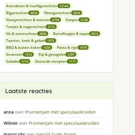
Avondeten & hoofdgerechten
12144
Bijgerechten
Vleesgerechten
3824
3024
Voorgerechten & amuses
Soepen
2759
2120
Toetjes & nagerechten
2115
Vis & zeevruchten
Borrelhapjes & tapas
2094
2015
Taarten, koek & gebak
1975
BBQ & buiten koken
Pasta & rijst
1434
1419
Groenten
Kip & gevogelte
1312
1297
Salades
Gezonde recepten
1216
1177
Laatste reacties
anna
over
Pruimenjam met speculaaskruiden
Wilmie
over
Pruimenjam met speculaaskruiden
HarryLohr
over
Gevuld Turks brood