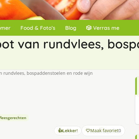
omer
Food & Foto’s
Blog
🎲 Verras me
fpot van rundvlees, bos
an rundvlees, bospaddenstoelen en rode wijn
Vleesgerechten
Maak favoriet
0
👍
Lekker!