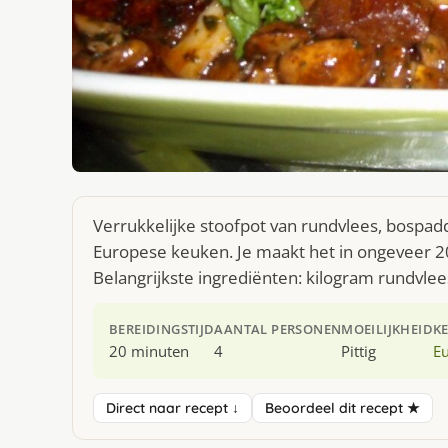
Verrukkelijke stoofpot van rundvlees, bospadd
Europese keuken. Je maakt het in ongeveer 2
Belangrijkste ingrediënten: kilogram rundvlees 
BEREIDINGSTIJD
AANTAL PERSONEN
MOEILIJKHEID
K
20 minuten
4
Pittig
E
Direct naar recept ↓
Beoordeel dit recept ★