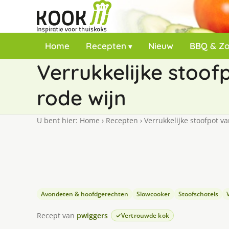
Home
Recepten
Nieuw
BBQ & Z
Verrukkelijke stoo
rode wijn
U bent hier:
Home
›
Recepten
›
Verrukkelijke stoofpot v
Avondeten & hoofdgerechten
Slowcooker
Stoofschotels
Recept van
pwiggers
Vertrouwde kok